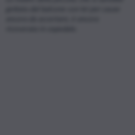
gettata dal balcone con lei per cause
ancora da accertare, è ancora
ricoverata in ospedale.