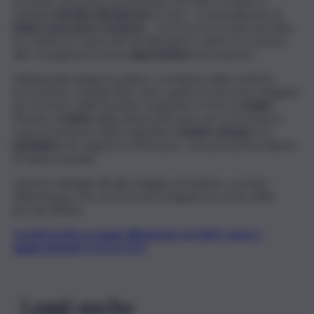
Secondo una prima ricostruzione dei fatti, la madre si
sarebbe
lanciata dal balcone
di casa – in una palazzina di
Santa Lucia sopra Contessa
– con in braccio la piccola Elisa.
Da chiarire le cause del terribile gesto, anche se si pensa
alle conseguenze di una
depressione
post-partum.
Sull’episodio indaga la polizia, coordinata dalla sostituta
procuratrice Giorgia Spiri. Sono quattro le persone indagate
per la morte della neonata, di appena 3 mesi: la
madre
41enne, il
marito
della donna (che pare non si trovasse in
casa al momento della tragedia), il
medico di base
e lo
psichiatra
che seguiva la donna per i suoi presunti problemi
di salute mentale.
Ulteriori dettagli utili alle indagini potrebbero arrivare
dall’autopsia, che verrà presto eseguita sul corpo della
piccola vittima.
Iscriviti gratis al canale WhatsApp di QdS.it, news e
aggiornamenti CLICCA QUI
Leggi anche