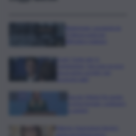
Bitdefender: popolarità de
L’Odissea usata per
diffondere malware
Covid, ‘Conte-day’ in
commissione: “non sono un eroe
ma un uomo corretto, non
troverete nulla”
Guccini, Meloni: l’ho amato
e mi ha formato, continuerò
a cantarlo
Palermo, l’operazione Varchi è
anche nel Sottogoverno: