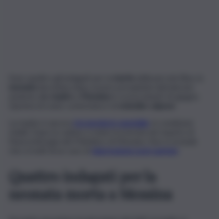
Sono quattro gli indagati per la
morte
della piccola Elisa, la
neonata
deceduta dopo essere precipitata dal balcone
assieme alla
madre
a
Messina
lo scorso lunedì 16 giugno.
L’ipotesi di reato contestata è di
omicidio colposo
.
La madre è ancora
ricoverata in ospedale
, in condizioni
stabili. Dopo la caduta, è stata ricoverata nel reparto di
Neurochirurgia del Policlinico di Messina. Non si esclude
che si tratti di un caso di
depressione post-partum
.
Quattro indagati per la
neonata morta a Messina