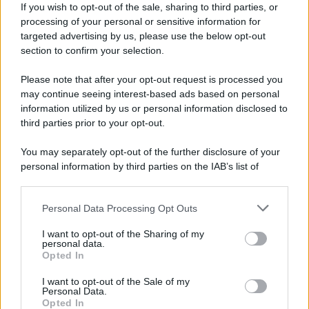
If you wish to opt-out of the sale, sharing to third parties, or
Iscriviti alla nostra newsletter per non perdere le ultime
processing of your personal or sensitive information for
novità
targeted advertising by us, please use the below opt-out
section to confirm your selection.
Iscriviti Ora
Please note that after your opt-out request is processed you
may continue seeing interest-based ads based on personal
information utilized by us or personal information disclosed to
third parties prior to your opt-out.
You may separately opt-out of the further disclosure of your
personal information by third parties on the IAB’s list of
© 2026 | Ediservice s.r.l. 95126 Catania – Via Principe
downstream participants.
Nicola, 22 – P.IVA: 01153210875 – Cciaa Catania n.
Personal Data Processing Opt Outs
This information may also be disclosed by us to third parties
01153210875 – Quotidiano di Sicilia usufruisce dei
on the IAB’s List of Downstream Participants that may further
contributi di cui al D.lgs n. 70/2017
I want to opt-out of the Sharing of my
disclose it to other third parties.
personal data.
Opted In
I want to opt-out of the Sale of my
Personal Data.
Chi Siamo
Opted In
Fondazione Etica e Valori Marilù Tregua