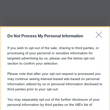
Do Not Process My Personal Information
Iscriviti alla nostra Newsletter
If you wish to opt-out of the sale, sharing to third parties, or
Iscriviti alla nostra newsletter per non perdere le ultime
processing of your personal or sensitive information for
novità
targeted advertising by us, please use the below opt-out
section to confirm your selection.
Iscriviti Ora
Please note that after your opt-out request is processed you
may continue seeing interest-based ads based on personal
information utilized by us or personal information disclosed to
third parties prior to your opt-out.
You may separately opt-out of the further disclosure of your
personal information by third parties on the IAB’s list of
© 2026 | Ediservice s.r.l. 95126 Catania – Via Principe
downstream participants.