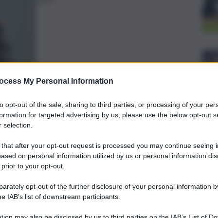
ocess My Personal Information
to opt-out of the sale, sharing to third parties, or processing of your per
preferite
formation for targeted advertising by us, please use the below opt-out s
 selection.
IONI INPS
 that after your opt-out request is processed you may continue seeing i
enti dell’Inps ai pensionati per il mese
ased on personal information utilized by us or personal information dis
 prior to your opt-out.
rately opt-out of the further disclosure of your personal information by
he IAB’s list of downstream participants.
tion may also be disclosed by us to third parties on the IAB’s List of 