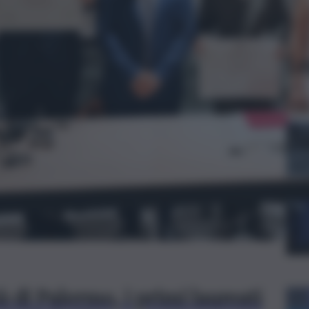
Le
à di Palermo, i primi laureati