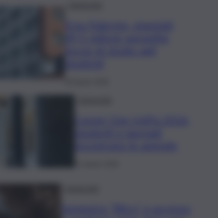
Università
Ersu Palermo, stanziati
49,5 milioni: garantite
borse di studio agli
studenti
28 Aprile 2026
Università
Career Day UniPa 2026,
studenti e laureati
incontrano le aziende
21 Aprile 2026
Università
Semestre “filtro” e accesso