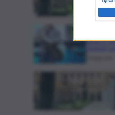
Opted 
Università
Verso il “r
studenti uni
13 Maggio 2026