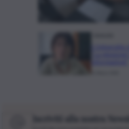
Università
L’Università 
“La missione?
informazioni”
13 Marzo 2026
Iscriviti alla nostra News
Iscriviti alla nostra newsletter per non perdere 