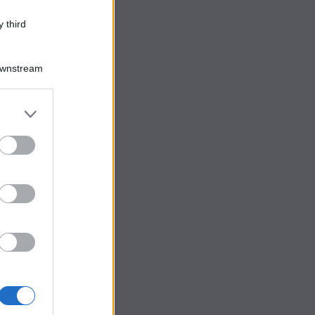
 third
Downstream