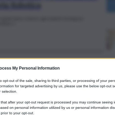
eria Robotica
ogetti hanno richiesto agli studenti di integrare
mazione e…
ocess My Personal Information
tà
to opt-out of the sale, sharing to third parties, or processing of your per
oltre 20 appuntamenti per il Festival
formation for targeted advertising by us, please use the below opt-out s
Sviluppo Sostenibile 2026
 selection.
 2026
 that after your opt-out request is processed you may continue seeing i
ased on personal information utilized by us or personal information dis
 prior to your opt-out.