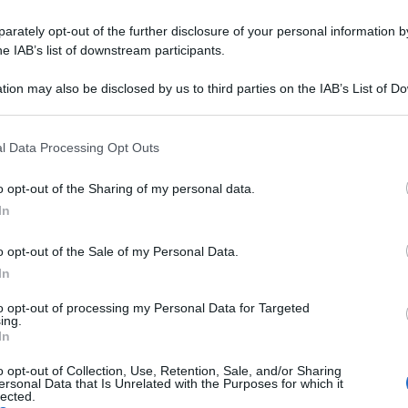
rately opt-out of the further disclosure of your personal information by
di Catania, il neurochirurgo Giuseppe
he IAB’s list of downstream participants.
eletto presidente della Scuola di
tion may also be disclosed by us to third parties on the IAB’s List of 
 that may further disclose it to other third parties.
l Data Processing Opt Outs
o opt-out of the Sharing of my personal data.
 agricoltura e medicina di precisione: al
In
ti i progetti Pnrr dell’Università di
o opt-out of the Sale of my Personal Data.
In
to opt-out of processing my Personal Data for Targeted
ing.
Università
In
Ricerca, formazione e cooperazione
o opt-out of Collection, Use, Retention, Sale, and/or Sharing
ersonal Data that Is Unrelated with the Purposes for which it
nel Mediterraneo: all’Università di
lected.