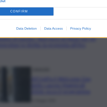
Palermo l’evento conclusivo del
Out
progetto “MARE”
CONFIRM
19 Maggio 2026
Data Deletion
Data Access
Privacy Policy
eddito di merito”, 800 euro al mese per gli
versitari in Sicilia: la proposta all’Ars
Università
All’UniPa il Welcome Day
delle Lauree Magistrali
2026: ecco il programma
12 Maggio 2026