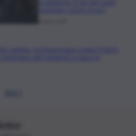
a medicina, il Tar del Lazio
respinge i primi ricorsi
25 Marzo 2026
che cambia, professoressa Longo (Unict):
 Insegnare agli studenti a usare le
1
2
3
…
letter
le ultime novità