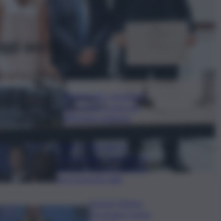
ggi anche
Bitdefender: popolarità
de L’Odissea usata per
diffondere malware
Covid, ‘Conte-day’ in
commissione: “non sono un
eroe ma un uomo corretto,
non troverete nulla”
Guccini, Meloni:
l’ho amato e mi ha