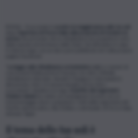
ROMA – Si accende lo
scontro in maggioranza sullo Ius soli
,
dopo
l’apertura di Forza Italia sulla proposta di rivedere la
norma
che prevede che la cittadinanza sia acquisita in virtù
della nascita sul territorio dello Stato. Ad affondare il colpo
è stata la Lega, con un duro post pubblicato ieri sulla propria
pagina Facebook.
“
La legge sulla cittadinanza va benissimo così
, e i numeri di
concessioni (Italia prima in Europa con oltre 230mila
cittadinanze rilasciate, davanti a Spagna e Germania) lo
dimostrano. Non c’è nessun bisogno di Ius Soli o
scorciatoie”, ribadisce la Lega.
Il partito del segretario
Matteo Salvini
ha voluto accompagnare la nota con un
fotomontaggio dove compaiono i volti della segretaria del
Partito democratico, Elly Schlein, e del leader di Forza Italia,
Antonio Tajani.
Il tema dello Ius soli è