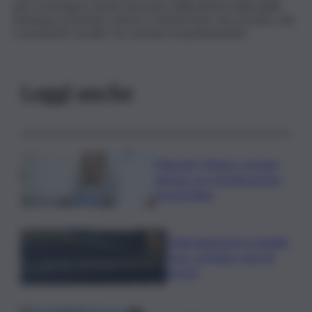
può convergere anche una parte della destra nella quale
dominano posizione retrive e antistoriche che portano solo
a esclusione sociale”, ha concluso la parlamentare.
Leggi anche
Migranti, Meloni- premier
danese: no a immigrazione
incontrollata
Maltrattamenti su disabili,
choc a Modica: due gli
arresti