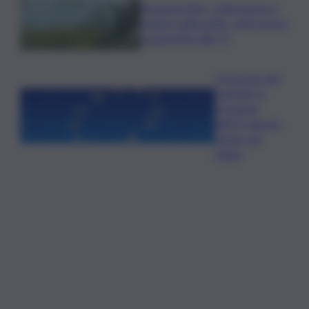
Eruzione Etna, colata lavica e
cenere nella notte: voli in arrivo
sospesi fino alle 17
Oroscopo del
martedì, le
previsioni
dell’11 agosto
segno per
segno