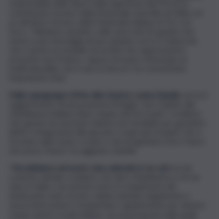
responsabile dello Sport nella segreteria del Pd ed ex
commissario tecnico della Nazionale maschile di Volley ed
ex direttore tecnico della Nazionale italiana di Tiro con
l’arco. “Abbiamo assistito, nello sport più di squadra che
esista a una meraviglia di una squadra con la S maiuscola,
che è anche un modello di società che rappresenta il
presente non il futuro, capace di essere d’esempio di
multiculturalità, che è una ricchezza”, ha commentato
l’esponente Dem.
Dalla capogruppo di Avs alla Camera, Luana Zanella
, arriva il
suggerimento di una proposta di legge “per il diritto alla
cittadinanza italiana dopo cinque anni di scuola”. Crediamo
che questa sia una base minima non rinviabile per garantire
diritti e integrazioni alle giovani e ai giovani stranieri che si
formato nelle nostre scuole e che progettano il loro futuro
nel nostro Paese”, ha aggiunto Zanella.
“
Noi abbiamo nel nostro dna culturale lo Ius soli
ma nel
contesto attuale crediamo che dare cittadinanza a chi sia
nato in Italia o sia entrato entro il compimento del
dodicesimo anno di età e abbia risieduto legalmente e
senza interruzioni e frequentato regolarmente per almeno
cinque anni le scuole italiane, sia una proposta sulla quale