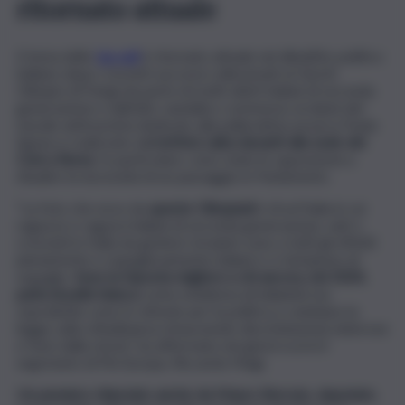
ritornato attuale
Il tema dello
Ius soli
è ritornato attuale nel dibattito politico
italiano dopo i recenti successi collezionati ai Giochi
Olimpici di Parigi da parte di molti atleti italiani di seconda
generazione e dall’atto vandalico commesso ai danni del
murale antirazzista dedicato alla pallavolista azzurra Paola
Egonu e realizzato dall’
artista Laika davanti alla sede del
Coni a Roma
. In particolare, sono state le opposizioni a
ribadire la necessità di un passaggio in Parlamento.
“La foto che esce da
queste Olimpiadi
è di un’Italia in cui
ragazze e ragazzi italiani di seconda generazione, nati o
cresciuti in Italia da genitori stranieri sono a tutti gli effetti
pienamente e orgogliosamente italiani e ci riempiono di
orgoglio.
Sono la risposta migliore a chi ancora, nel 2024,
parla di pelle bianca
come emblema di italianità ma
soprattutto sono lo stimolo per la politica a cambiare la
legge sulla cittadinanza rimuovendo discriminazioni dolorose
e fuori dalla storia”, ha affermato nei giorni scorsi il
segretario di Più Europa, Riccardo Magi.
Un pensiero rilanciato anche da Mauro Berruto, deputato
,