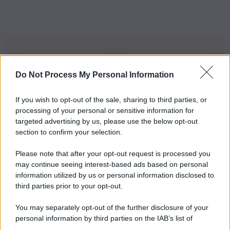
Do Not Process My Personal Information
Iscriviti alla nostra Newsletter
If you wish to opt-out of the sale, sharing to third parties, or
Iscriviti alla nostra newsletter per non perdere le ultime
processing of your personal or sensitive information for
novità
targeted advertising by us, please use the below opt-out
section to confirm your selection.
Iscriviti Ora
Please note that after your opt-out request is processed you
may continue seeing interest-based ads based on personal
information utilized by us or personal information disclosed to
third parties prior to your opt-out.
You may separately opt-out of the further disclosure of your
personal information by third parties on the IAB’s list of
© 2026 | Ediservice s.r.l. 95126 Catania – Via Principe
downstream participants.