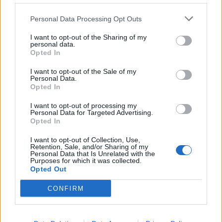
Nicola, 22 – P.IVA: 01153210875 – Cciaa Catania n.
Personal Data Processing Opt Outs
This information may also be disclosed by us to third parties
01153210875 – Quotidiano di Sicilia usufruisce dei
on the IAB’s List of Downstream Participants that may further
contributi di cui al D.lgs n. 70/2017
I want to opt-out of the Sharing of my
disclose it to other third parties.
personal data.
Opted In
I want to opt-out of the Sale of my
Personal Data.
Chi Siamo
Opted In
Fondazione Etica e Valori Marilù Tregua
Fondatore Carlo Alberto Tregua
Lavora con noi
I want to opt-out of processing my
Personal Data for Targeted Advertising.
Gerenza
Opted In
I want to opt-out of Collection, Use,
Retention, Sale, and/or Sharing of my
Personal Data that Is Unrelated with the
Purposes for which it was collected.
Opted Out
Scarica l’app
CONFIRM
Privacy Policy
Preferenze Privacy