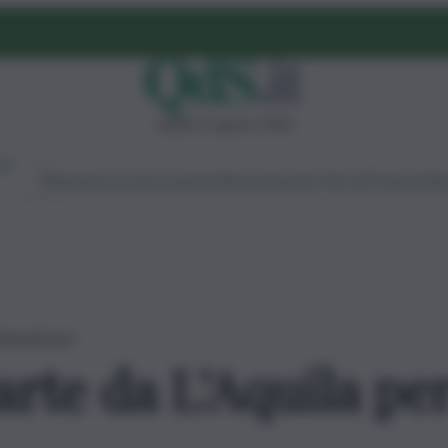
sabato 8 agosto 2026
Ambiente
Lavoro
Economia
Politica
Cultura
Dai Mercati
Podcast
Vid
 dimenticare
arte da L’Aquila pe