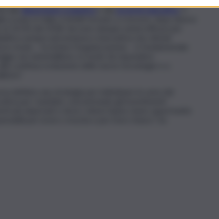
scuole, Save the Children auspica, da parte del nuovo
ta alla
dispersione scolastica
e alla
povertà educativa
. Il
 scuola, in Italia, è infatti tornato a crescere, dopo diversi
6 al 14,5% del 2018. Servono dunque azioni efficaci per
attica sempre più inclusiva e innovativa che stimoli
 stesso modo – fa notare l’organizzazione – è fondamentale
egge sul cyberbullismo, in modo da rispondere
lla continua evoluzione delle nuove tecnologie e a
lismo”.
sa definire una strategia per individuare le aree del
cativa per i bambini, concentrando gli investimenti
esti più deprivati e dove i minori hanno meno opportunità
nsabili per la loro crescita e per il loro futuro”, ha