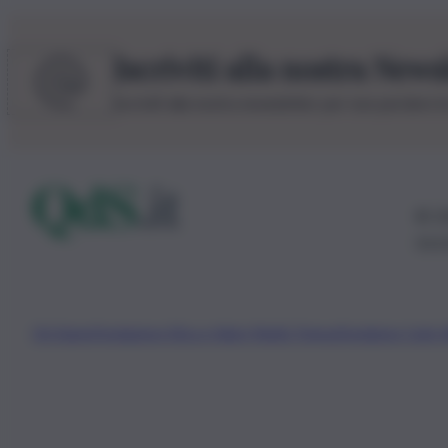
Iscriviti alla nostra News
Iscriviti alla nostra newsletter per non perdere 
© 20
0115
Chi Siamo
Fondazione Etica e Valori Marilù Tregua
Fondatore Carlo 