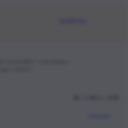
Iscriviti Ora
.IVA: 01153210875 – Cciaa Catania n.
 D.lgs n. 70/2017
Scarica l’app