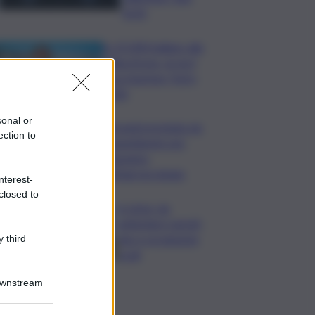
feriti
In 25.000 ballano alla
Olbia Arena, al via il
Jova Summer Party
2026
sonal or
Librandi premiata da
ection to
Legambiente per
l’impegno
nell’agroecologia
nterest-
closed to
In Istria, da
settembre tartufi,
vino e produzioni
 third
locali
Downstream