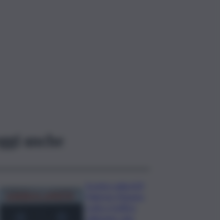
ggi anche
Scontro sulla A29
Palermo-Mazara,
code e traffico
rallentato: due