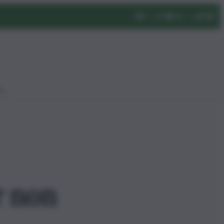
eo
r non