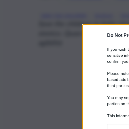
, 
, 
SAVE THE CHILDREN
SCUOLA
SCU
Save the children: in Italia cir
sismico. Quasi la metà degli edif
Do Not Pr
agibilità
If you wish 
sensitive in
confirm your
Please note
based ads b
third parties
You may sepa
parties on t
This informa
Participants