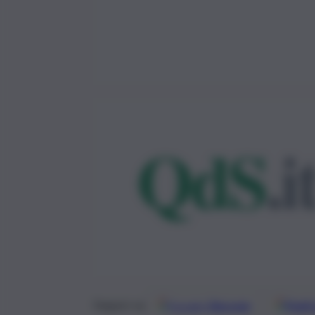
Google
Discover
Fonti 
Seguici su