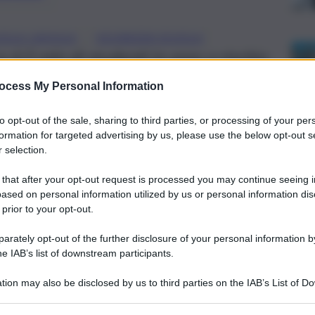
, 
OLA L’AQUILA
SICUREZZA SCUOLA
ca 4,5 mln di studenti in aree a rischio
ici scolastici privi di certificati di
ocess My Personal Information
to opt-out of the sale, sharing to third parties, or processing of your per
formation for targeted advertising by us, please use the below opt-out s
 selection.
 that after your opt-out request is processed you may continue seeing i
ased on personal information utilized by us or personal information dis
 prior to your opt-out.
rately opt-out of the further disclosure of your personal information by
he IAB’s list of downstream participants.
tion may also be disclosed by us to third parties on the IAB’s List of 
 that may further disclose it to other third parties.