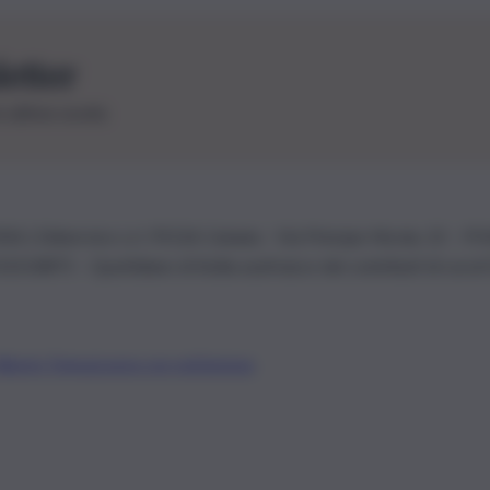
letter
le ultime novità
26 | Ediservice s.r.l. 95126 Catania – Via Principe Nicola, 22 – P
3210875 – Quotidiano di Sicilia usufruisce dei contributi di cui al
Alberto Tregua
Lavora con noi
Gerenza