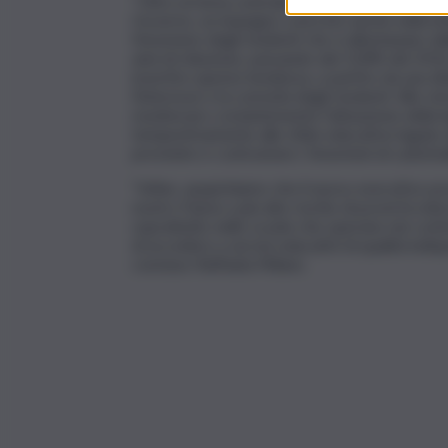
“Oltre al tema centrale della sicurezza nelle 
Governo, un impegno concreto anche nella lot
fenomeno degli studenti che si allontanano dalla
anni di riduzione, passando dal 13,8% del 201
invertire questa tendenza, a partire da una did
l’interesse e la curiosità degli studenti. Allo
monitorare costantemente l’attuazione della l
tempestivamente alle sfide educative legate a
prevenire e contrastare i fenomeni di cyberbul
“Infine, auspichiamo che il nuovo esecutivo pos
nostro Paese a più alto rischio di povertà edu
soprattutto nelle scuole che operano nei cont
di accedere a servizi educativi di qualità indispe
concluso Raffaela Milano.