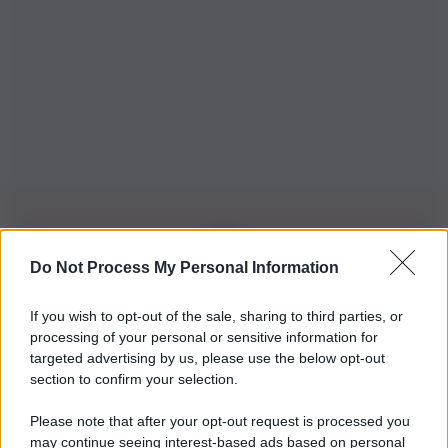
Do Not Process My Personal Information
Iscriviti alla nostra Newsletter
If you wish to opt-out of the sale, sharing to third parties, or
Iscriviti alla nostra newsletter per non perdere le ultime
processing of your personal or sensitive information for
novità
targeted advertising by us, please use the below opt-out
section to confirm your selection.
Iscriviti Ora
Please note that after your opt-out request is processed you
may continue seeing interest-based ads based on personal