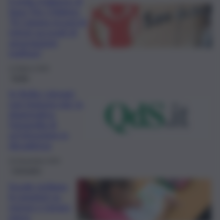
Il grido d’allarme di
Save The Children:
“A Catania record di
minori accusati di
associazione
mafiosa”
12 Marzo 2026
Sicilia
In Sicilia i giovani
non leggono più: la
drammatica
fotografia di
un’istruzione in
decadenza
24 Novembre 2025
Consumo
Scuole siciliane,
le peggiori su
mense e tempo
pieno