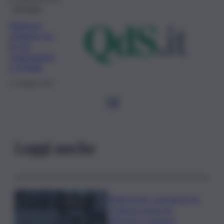
Consumo
Mamme
siciliane tra
le più
svantaggiat
e d’Italia
17 Maggio 2023
1
2
Leggi anche
Bitdefender: popolarità de
L’Odissea usata per
diffondere malware