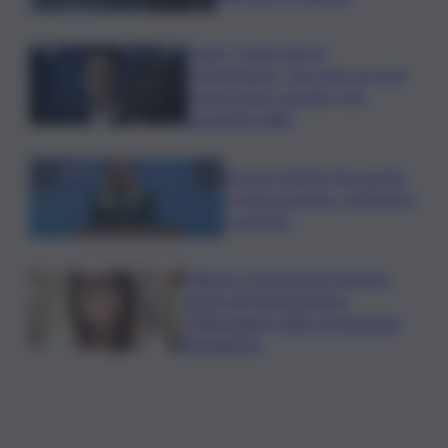
Covid, ‘Conte-day’ in
commissione: “non sono un eroe
ma un uomo corretto, non
troverete nulla”
Guccini, Meloni: l’ho amato
e mi ha formato, continuerò
a cantarlo
Palermo, l’operazione Varchi è
anche nel Sottogoverno:
D’Alessandro nella commissione
Urbanistica