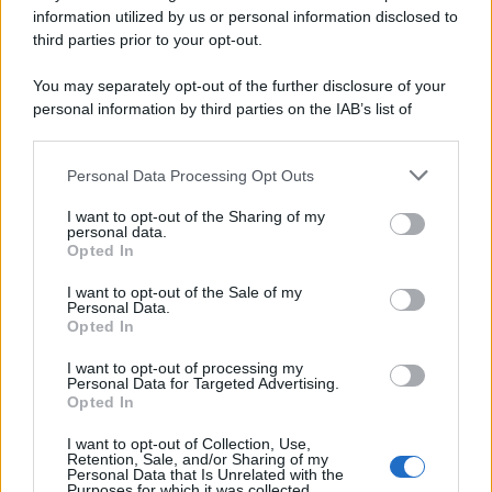
information utilized by us or personal information disclosed to
third parties prior to your opt-out.
You may separately opt-out of the further disclosure of your
personal information by third parties on the IAB’s list of
© 2026 | Ediservice s.r.l. 95126 Catania – Via Principe
downstream participants.
Nicola, 22 – P.IVA: 01153210875 – Cciaa Catania n.
Personal Data Processing Opt Outs
This information may also be disclosed by us to third parties
01153210875 – Quotidiano di Sicilia usufruisce dei
on the IAB’s List of Downstream Participants that may further
contributi di cui al D.lgs n. 70/2017
I want to opt-out of the Sharing of my
disclose it to other third parties.
personal data.
Opted In
I want to opt-out of the Sale of my
Personal Data.
Chi Siamo
Opted In
Fondazione Etica e Valori Marilù Tregua
Fondatore Carlo Alberto Tregua
Lavora con noi
I want to opt-out of processing my
Personal Data for Targeted Advertising.
Gerenza
Opted In
I want to opt-out of Collection, Use,
Retention, Sale, and/or Sharing of my
Personal Data that Is Unrelated with the
Purposes for which it was collected.