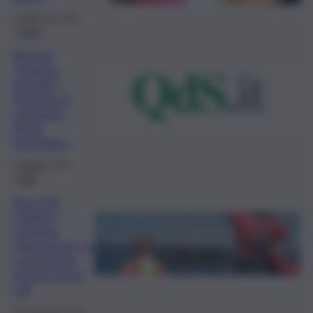
6 Settembre 2024
Sicilia
Regioni
“Mother
friendly”:
Bolzano al
comando,
Sicilia
terzultima
8 Maggio 2024
Fatti
Save the
Children
richiama
l’attenzione su
Lampedusa,
troppi minori
soli
13 Settembre 2023