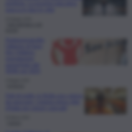
periferie. La povertà educativa
spacca in due le città
20 Maggio 2026
Fatti dall’Italia e dal
mondo
Pedopornografia,
l’allarme di Save
the Children:
segnalazioni
aumentate del
450% nel 2025
4 Maggio 2026
Inchiesta
Figli di mafia, in Sicilia una catena
da spezzare: Catania prima città
d’Italia per minori coinvolti
20 Marzo 2026
Catania