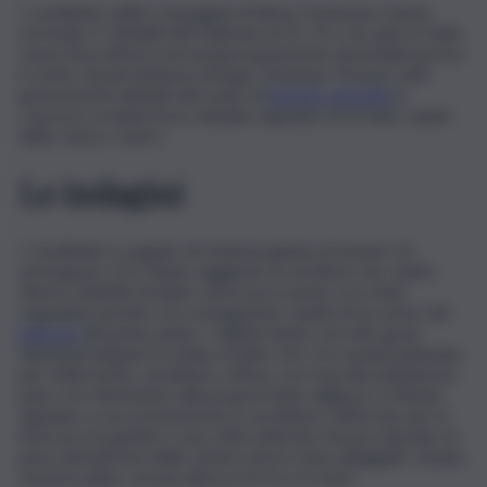
I carabinieri della Compagnia di Roma Trastevere hanno
arrestato 3 cittadini del Pakistan di 23, 25 e 26 anni, in Italia
senza fissa dimora ma temporaneamente domiciliati presso
il centro di permanenza di largo Tommaso Perassi, tutti
gravemente indiziati del reato di
tentato omicidio
in
concorso ai danni di un cittadino egiziano di 23 anni, ospite
dello stesso centro.
Le indagini
I Carabinieri a seguito di richiesta giunta al numero di
emergenza 112, hanno raggiunto la struttura che ospita
diversi cittadini stranieri, dove poco prima, era stata
segnalata una lite e la conseguente caduta di un uomo dal
balcone
del primo piano. I militari hanno raccolto gravi
elementi indiziari in ordine al fatto che i tre uomini pakistani,
per futili motivi, avrebbero offeso con frasi discriminatorie,
pare con riferimento alla propria fede religiosa, il 23enne
egiziano e successivamente lo avrebbero afferrato per le
braccia e le gambe e una volta sollevato di peso lanciato di
peso dal balcone della camera dove erano alloggiati, situata
al primo piano, ad una altezza di circa 4 metri.