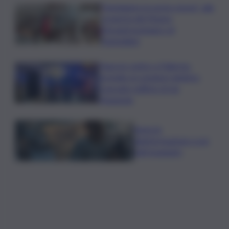
“Seminiamo la nostra storia”: alla
scoperta del Museo
Etnoantropologico di
Fiumedinisi
Paura in centro a Palermo,
incendio ai contatori elettrici:
evacuato edificio di via
Maqueda
Spara la
disinformazione e poi
fatti inseguire