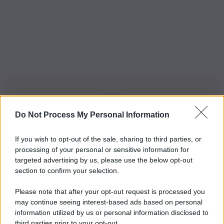
Do Not Process My Personal Information
Iscriviti alla nostra Newsletter
If you wish to opt-out of the sale, sharing to third parties, or
Iscriviti alla nostra newsletter per non perdere le ultime
processing of your personal or sensitive information for
novità
targeted advertising by us, please use the below opt-out
section to confirm your selection.
Iscriviti Ora
Please note that after your opt-out request is processed you
may continue seeing interest-based ads based on personal
information utilized by us or personal information disclosed to
third parties prior to your opt-out.