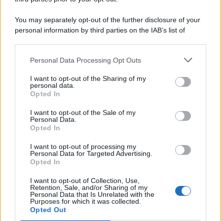
You may separately opt-out of the further disclosure of your
personal information by third parties on the IAB’s list of
© 2026 | Ediservice s.r.l. 95126 Catania – Via Principe
downstream participants.
Nicola, 22 – P.IVA: 01153210875 – Cciaa Catania n.
Personal Data Processing Opt Outs
This information may also be disclosed by us to third parties
01153210875 – Quotidiano di Sicilia usufruisce dei
on the IAB’s List of Downstream Participants that may further
contributi di cui al D.lgs n. 70/2017
I want to opt-out of the Sharing of my
disclose it to other third parties.
personal data.
Opted In
I want to opt-out of the Sale of my
Personal Data.
Chi Siamo
Opted In
Fondazione Etica e Valori Marilù Tregua
Fondatore Carlo Alberto Tregua
Lavora con noi
I want to opt-out of processing my
Personal Data for Targeted Advertising.
Gerenza
Opted In
I want to opt-out of Collection, Use,
Retention, Sale, and/or Sharing of my
Personal Data that Is Unrelated with the
Purposes for which it was collected.
Opted Out
Scarica l’app