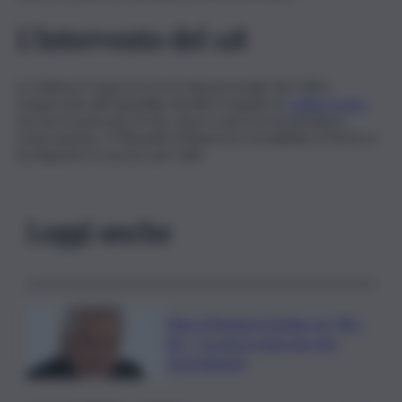
L’intervento del 118
La vittima è stata soccorsa dal personale del 118 e
trasportata all’Ospedale Aurelia Hospital, in
codice rosso
ma non in pericolo di vita, dove è ancora ricoverata in
osservazione. Il Tribunale di Roma ha convalidato il fermo e
ha disposto il carcere per tutti.
Leggi anche
Nino D’Angelo in Sicilia con “80…
bis”: “La mia è stata una vita
straordinaria”