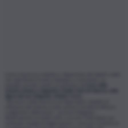
Scarsa sicurezza scolastica e dispersione dei talenti: realtà
che ogni Buona Scuola si impegna a contrastare, un
impegno portato avanti con passione dal
Liceo delle
Scienze umane e Linguistico Danilo Dolci di Palermo, nella
figura del suo Dirigente, Matteo Croce.
“Riconosco nella sicurezza un importante requisito di
efficienza del sistema scuola, anche in termini di efficace
svolgimento delle lezioni – precisa il Dirigente –
Relativamente al Danilo Dolci e ai nostri 1200 alunni, pur
esistendo margini di miglioramento, come per il sistema di