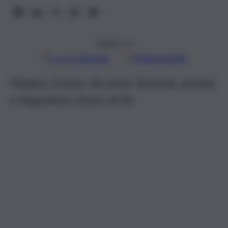
Seguici su
Google
Discover
Fonti preferite
Matteo Croce, ds Liceo Scienze umane
e linguistico Dolci di Pa