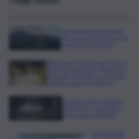
Etna, fine dello stato di allerta
all’aeroporto di Catania: lo scalo
torna del tutto operativo
Misterbianco si lancia verso il futuro, il
sindaco Corsaro al QdS: “Dalla nuova
piazza alla ‘Green Way’, ecco quando
partiranno i lavori per la Metro”
La tragica morte di Cristiano
Giamporcaro a Lampedusa,
procura apre un’inchiesta
Ciclisti investiti