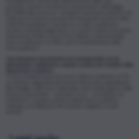
riscaldamento, nei termini dell’areazione delle aule,
possiamo asserire di rientrare nei parametri della legge
81/2008 sulla sicurezza. I problemi consistono piuttosto nei
Fondi per la sicurezza pressoché inesistenti da parte della
Città Metropolitana e nel decoro e nella complessiva
struttura obsoleta degli spazi, su cui però stiamo lavorando.
Disporremo infatti a breve di un milione e duecentomila
euro da utilizzare, tra l’altro, per la manutenzione della
nostra palestra”.
Una situazione sicuramente non emergenziale, ma da
attenzionare, similmente a quanto avviene per l’ambito della
dispersione scolastica.
“Il tasso di dispersione nel nostro istituto è inferiore al 7%:
un risultato ragguardevole dovuto alle pronte segnalazioni
alle famiglie e alle forze dell’ordine, entro dodici giorni, delle
assenze immotivate – conclude Croce – Un risultato da
mantenere costante, poiché la dispersione scolastica
equivale a un fallimento del sistema congiunto scuola-
società”.
Leggi anche