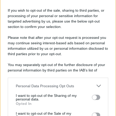
Iscriviti alla nostra Newsletter
If you wish to opt-out of the sale, sharing to third parties, or
Iscriviti alla nostra newsletter per non perdere le ultime
processing of your personal or sensitive information for
novità
targeted advertising by us, please use the below opt-out
section to confirm your selection.
Iscriviti Ora
Please note that after your opt-out request is processed you
may continue seeing interest-based ads based on personal
information utilized by us or personal information disclosed to
third parties prior to your opt-out.
You may separately opt-out of the further disclosure of your
personal information by third parties on the IAB’s list of
© 2026 | Ediservice s.r.l. 95126 Catania – Via Principe
downstream participants.
Nicola, 22 – P.IVA: 01153210875 – Cciaa Catania n.
Personal Data Processing Opt Outs
This information may also be disclosed by us to third parties
01153210875 – Quotidiano di Sicilia usufruisce dei
on the IAB’s List of Downstream Participants that may further
contributi di cui al D.lgs n. 70/2017
I want to opt-out of the Sharing of my
disclose it to other third parties.
personal data.
Opted In
I want to opt-out of the Sale of my