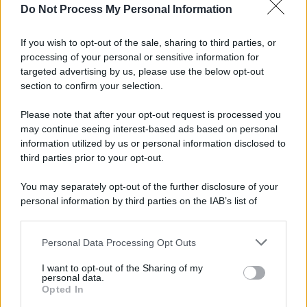
Do Not Process My Personal Information
Iscriviti alla nostra Newsletter
If you wish to opt-out of the sale, sharing to third parties, or
Iscriviti alla nostra newsletter per non perdere le ultime
processing of your personal or sensitive information for
novità
targeted advertising by us, please use the below opt-out
section to confirm your selection.
Iscriviti Ora
Please note that after your opt-out request is processed you
may continue seeing interest-based ads based on personal
information utilized by us or personal information disclosed to
third parties prior to your opt-out.
You may separately opt-out of the further disclosure of your
personal information by third parties on the IAB’s list of
© 2026 | Ediservice s.r.l. 95126 Catania – Via Principe
downstream participants.
Nicola, 22 – P.IVA: 01153210875 – Cciaa Catania n.
Personal Data Processing Opt Outs
This information may also be disclosed by us to third parties
01153210875 – Quotidiano di Sicilia usufruisce dei
on the IAB’s List of Downstream Participants that may further
contributi di cui al D.lgs n. 70/2017
I want to opt-out of the Sharing of my
disclose it to other third parties.
personal data.
Opted In