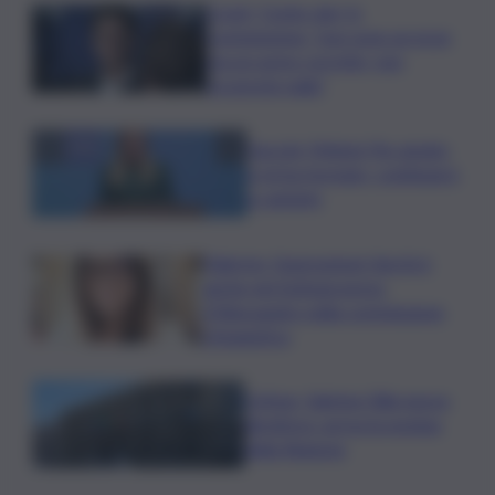
Covid, ‘Conte-day’ in
commissione: “non sono un eroe
ma un uomo corretto, non
troverete nulla”
Guccini, Meloni: l’ho amato
e mi ha formato, continuerò
a cantarlo
Palermo, l’operazione Varchi è
anche nel Sottogoverno:
D’Alessandro nella commissione
Urbanistica
Cefpas, Sabrina Cillia nuova
direttrice: arriva la nomina
della Regione