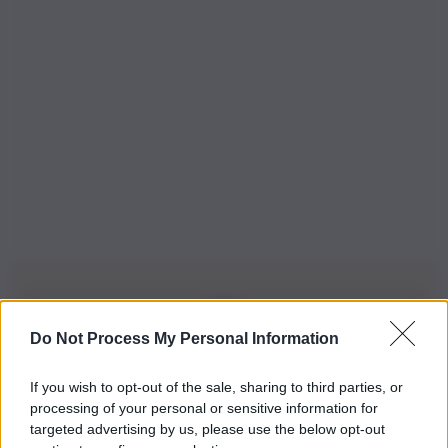
Do Not Process My Personal Information
Iscriviti alla nostra Newsletter
If you wish to opt-out of the sale, sharing to third parties, or
Iscriviti alla nostra newsletter per non perdere le ultime
processing of your personal or sensitive information for
novità
targeted advertising by us, please use the below opt-out