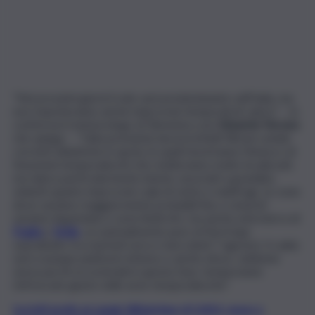
“Nei prossimi giorni il sole sarà predominante sull’Italia, ma
non mancheranno anche improvvisi temporali di calore” – lo
conferma il meteorologo di 3bmeteo.com
Edoardo Ferrara
che spiega – “l’alta pressione lascerà infatti filtrare umide
correnti atlantiche in quota, le quali favoriranno l’innesco di
fenomeni temporaleschi che risulteranno molto localizzati,
ma talora particolarmente intensi, associati a grandine,
violenti quanto improvvisi colpi di vento e nubifragi. Le zone
dove saranno maggiormente probabili fino a venerdì
saranno Appennino e aree limitrofe, ma anche entroterra di
Puglia
e
Sicilia
, occasionalmente pure al Nord (qui
soprattutto tra martedì sera e mercoledì 7 agosto). Il caldo
sarà ovunque piuttosto intenso e anche afoso, sebbene
senza picchi eccezionali in questa fase; temporanee
rinfrescate giusto nelle aree temporalesche”.
Iscriviti gratis al canale WhatsApp di QdS.it, news e