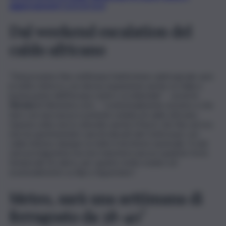
aggiornamenti CLICCA QUI
Dal weekend escalation del
caldo africano
“Dal prossimo fine settimana l’anticiclone subtropicale sarà
in netto rinforzo con decisa espansione anche su Italia e
buona parte dell’Europa centro-occidentale” – avverte
Ferrara
di 3bmeteo.com – “contestualmente avremo a che
fare con una nuova e potente ondata di caldo africano.
Questa volta verrà coinvolto anche il Nord, che fino ad ora
non ha sperimentato i picchi elevati del Centrosud, con
caldo intenso dunque su tutto il territorio nazionale. Il sole
sarà protagonista ma non mancherà ancora qualche forte
temporale di calore, per quanto molto isolato ed
essenzialmente su Alpi e Appennino”.
Meteo, sarà una settimana di
ferragosto da 38-40°