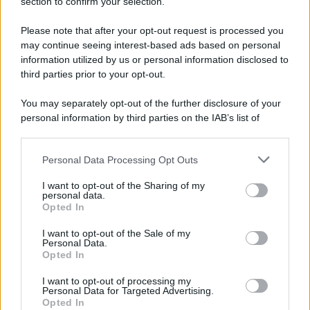
section to confirm your selection.
Iscriviti Ora
Please note that after your opt-out request is processed you
may continue seeing interest-based ads based on personal
information utilized by us or personal information disclosed to
third parties prior to your opt-out.
You may separately opt-out of the further disclosure of your
personal information by third parties on the IAB’s list of
© 2026 | Ediservice s.r.l. 95126 Catania – Via Principe
downstream participants.
Nicola, 22 – P.IVA: 01153210875 – Cciaa Catania n.
Personal Data Processing Opt Outs
This information may also be disclosed by us to third parties
01153210875 – Quotidiano di Sicilia usufruisce dei
on the IAB’s List of Downstream Participants that may further
contributi di cui al D.lgs n. 70/2017
I want to opt-out of the Sharing of my
disclose it to other third parties.
personal data.
Opted In
I want to opt-out of the Sale of my
Personal Data.
Chi Siamo
Opted In
Fondazione Etica e Valori Marilù Tregua
Fondatore Carlo Alberto Tregua
Lavora con noi
I want to opt-out of processing my
Personal Data for Targeted Advertising.
Gerenza
Opted In