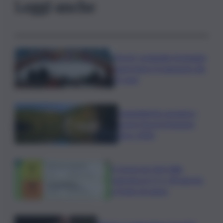
Leggi anche
Parchi, Leolandia festeggia
quest’anno il traguardo dei
55 anni
Legambiente assegna i
premi Parchi Emissioni
Zero 2026
Il Consorzio Vini Valle
Camonica il 17 e 18 agosto
a Ponte di Legno