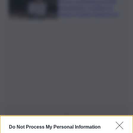
Morto a Lampedusa travolto
dal gommone, la vittima è il
regista Cristiano Giamporcaro
Do Not Process My Personal Information