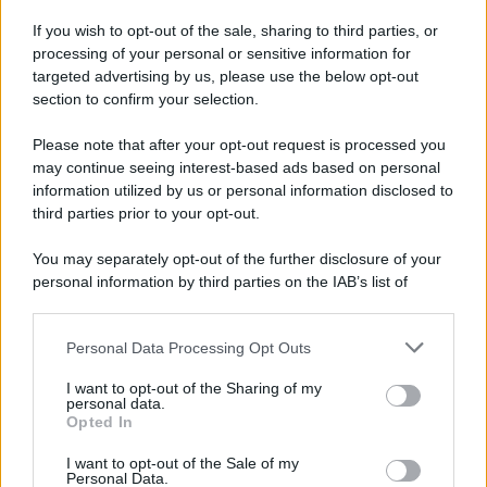
Iscriviti alla nostra Newsletter
If you wish to opt-out of the sale, sharing to third parties, or
Iscriviti alla nostra newsletter per non perdere le ultime
processing of your personal or sensitive information for
novità
targeted advertising by us, please use the below opt-out
section to confirm your selection.
Iscriviti Ora
Please note that after your opt-out request is processed you
may continue seeing interest-based ads based on personal
information utilized by us or personal information disclosed to
third parties prior to your opt-out.
You may separately opt-out of the further disclosure of your
personal information by third parties on the IAB’s list of
© 2026 | Ediservice s.r.l. 95126 Catania – Via Principe
downstream participants.
Nicola, 22 – P.IVA: 01153210875 – Cciaa Catania n.
Personal Data Processing Opt Outs
This information may also be disclosed by us to third parties
01153210875 – Quotidiano di Sicilia usufruisce dei
on the IAB’s List of Downstream Participants that may further
contributi di cui al D.lgs n. 70/2017
I want to opt-out of the Sharing of my
disclose it to other third parties.
personal data.
Opted In
I want to opt-out of the Sale of my
Personal Data.
Chi Siamo