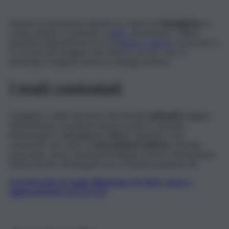
Massiccia operazione interforze contro la
‘ndrangheta
. In
campo polizia e carabinieri. Il
blitz,
denominato ‘Gallicò’,
quartiere alla periferia nord di
Reggio Calabria
, ha portato a
17 arresti (16 indagati sono finiti in carcere, uno ai
domiciliar). Eseguito anche un obbligo di firma.
I reati contestati
L’indagine è della Direzione distrettuale
antimafia
reggina.
Nell’inchiesta coordinata dal procuratore Giovanni
Bombardieri e dall’aggiunto Walter Ignazitto sono
contestati vari reati: cui
associazione mafiosa
, omicidio,
estorsione, usura, detenzione illegale di armi e intestazione
fittizia di beni. Gli indagati sono complessivamente 40.
Iscriviti gratis al canale WhatsApp di QdS.it, news e
aggiornamenti CLICCA QUI