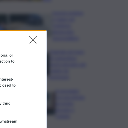
Investe pedone
e fugge nel
Catanese,
denunciato
automobilista
Tragedia nel mare
sonal or
di Lampedusa,
ection to
morto giovane sub
colpito da
gommone
nterest-
closed to
A passeggio
con una pistola,
arrestato
 third
giovane a
Catania
Downstream