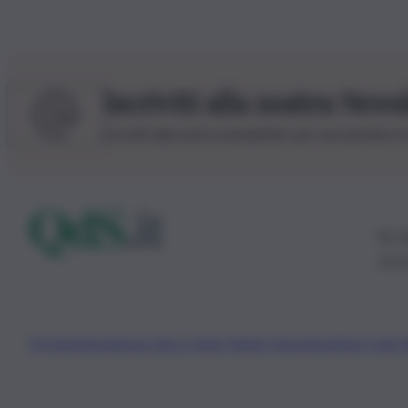
Iscriviti alla nostra News
Iscriviti alla nostra newsletter per non perdere 
© 20
0115
Chi Siamo
Fondazione Etica e Valori Marilù Tregua
Fondatore Carlo 