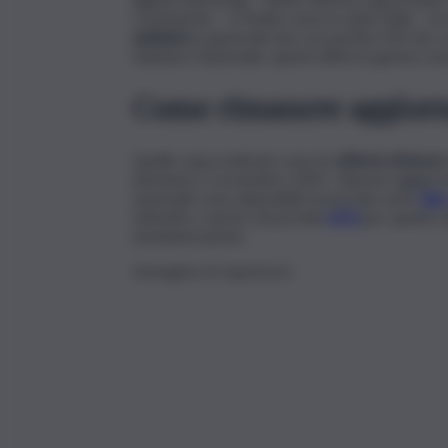
Consistente – in Sicilia come in tutta Italia – la 
sanitario
in generale (sia con partita IVA che 
Sanitario Nazionale, questi ultimi in genere a
Come rimanere aggiorn
Quelle sopra indicate sono le
offerte di lavoro
domenica 2 novembre 2025. Ulteriori aggiorname
nazionale sono disponibili sui portali come
Sila
LinkedIn o anche sul portale
inPA
per quanto r
amministrazione.
Immagine di repertorio