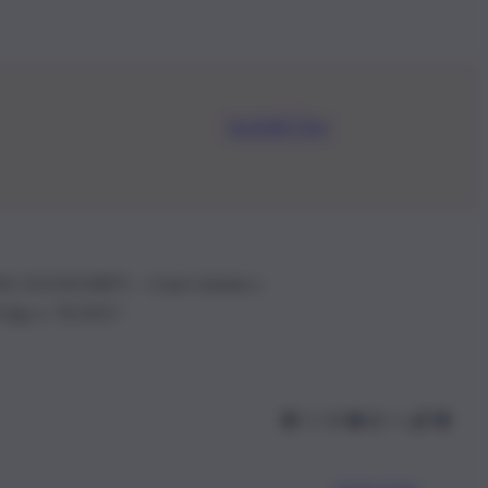
Iscriviti Ora
.IVA: 01153210875 – Cciaa Catania n.
 D.lgs n. 70/2017