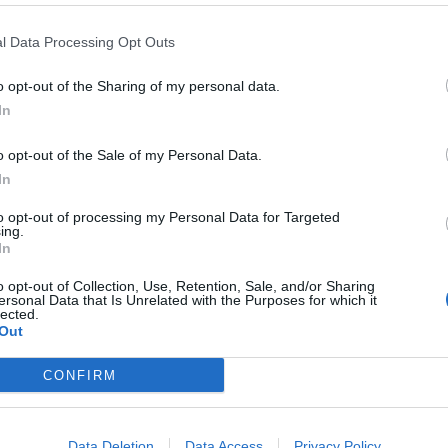
mpiego, il
QdS
offre la rubrica giornaliera “
offerte di lavoro
“:
embre 2025
.
l Data Processing Opt Outs
ne dedicata alle opportunità lavorative
con informazioni
 e occasioni con aziende e multinazionali.
o opt-out of the Sharing of my personal data.
In
t, news e aggiornamenti – CLICCA QUI
o opt-out of the Sale of my Personal Data.
ioni aperte di oggi, 2
In
to opt-out of processing my Personal Data for Targeted
ing.
In
ive sul territorio siciliano selezionate dal QdS.
o opt-out of Collection, Use, Retention, Sale, and/or Sharing
n addetto/a alle vendite presso il Centro commerciale “Le
ersonal Data that Is Unrelated with the Purposes for which it
lected.
fferta valida su Indeed e Jooble
Out
lle vendita presso il Centro commerciale “Sicilia Outlet
 Indeed
ck Office Commerciale – Servizi Gestione Domestica,
CONFIRM
rì (ME)
assume un banconista, offerta di lavoro presente
Data Deletion
Data Access
Privacy Policy