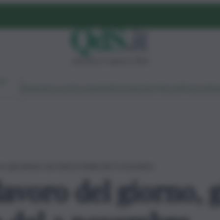
domenica 9 agosto 2026
Ambiente
Lavoro
Economia
Politica
Cultura
Dai Mercati
Podcast
Vid
o, gli annunci da tutta la Sicilia del 2 novembre
 lavoro del giorno, 