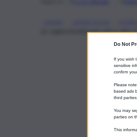
Google
Discover
Fonti 
Seguici su
, 
, 
LAVORO
LAVORO SICILIA
OFFERT
Le opportunità per chi è alla ri
Do Not Pr
If you wish 
sensitive in
confirm your
Please note
based ads b
third parties
You may sepa
parties on t
This informa
Participants