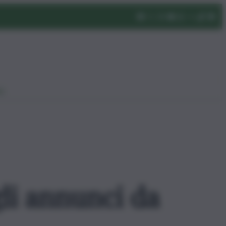
eo
gli annunci da