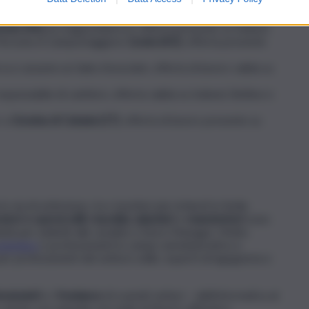
ing Supervisor, offerta di lavoro presente su LinkedIn e
fonte (PA)
un magazziniere/a, offerta presente su Indeed
e Persone A Campomaggiore
Licata (AG)
, offerta presente
rca e assume un Sales Associate, offerta di lavoro valida su
sponsabile di cantiere, offerta valida su Indeed, BeBee e
r a
Gravina di Catania (CT)
, offerta di lavoro presente su
 via di estinzione, tra i mestieri più richiesti in Sicilia
ratori
e operai edili
,
macellai, salumieri
e
manutentori
sono
nità per addetti alle vendite e Store Manager. Molto
conomico
e professionisti in campo amministrativo e
er professionisti del settore edile, esperti di ingegneria e
essionisti
e i
freelance
di svariati settori – dall’informatica al
, anche con aziende con sede al Nord o all’estero.