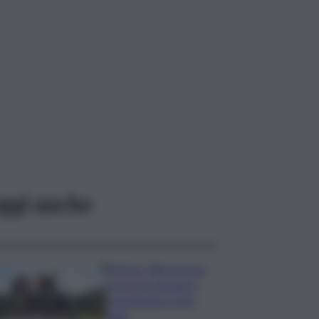
ggi anche
Turismo, Bluvacanze:
crescono giovani e
prenotazioni sotto
data