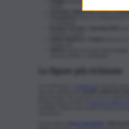
Mangia’s
assume a
Ragusa
un Housekeep
BeBee
Lochmann Cabine S.R.L
. assume ad
Alto
Cronoshare.it
ricerca un Trasportator
su JobRapido
Ermanno Scervino
a
Taormina (ME)
rice
LinkedIn e Jooble
Cantieri Riuniti srl
a
Catania
assume un re
Trabajo.org
MifHR
assume un social media manage
LinkedIn, BeBee e JobRapido
Le figure più richieste
Con molti lavori e
competenze
tecniche quasi in
spiccano quelli tecnici:
idraulici, elettricisti, mu
alcuni esempi. Non mancano, però, le opportu
richiesti anche i profili con
laurea in ambito e
contabile. Ottime opportunità in Sicilia anche p
informatica.
Grazie anche al
lavoro da remoto
, i
liberi prof
digital marketing – hanno diverse opportunità