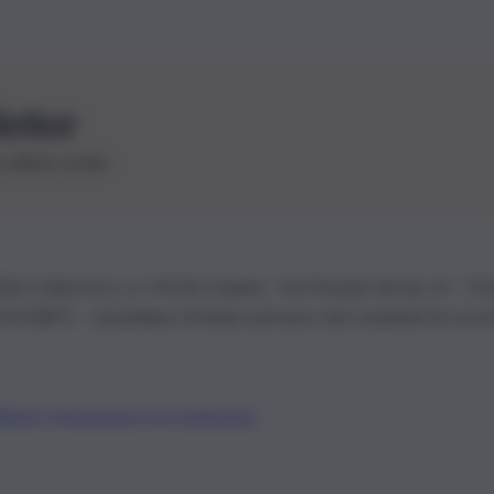
letter
le ultime novità
26 | Ediservice s.r.l. 95126 Catania – Via Principe Nicola, 22 – P
3210875 – Quotidiano di Sicilia usufruisce dei contributi di cui al
Alberto Tregua
Lavora con noi
Gerenza