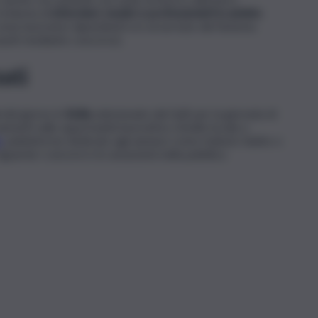
richiesta di
infermieri, medici e professionisti in ambito
come lavoratori dipendenti e/o al servizio del Sistema
ssunti mediante concorso).
ati
del giorno in
Sicilia
selezionate dal QdS per la giornata di
nti sulle opportunità lavorative a livello locale e
v
, piattaforme dedicate agli annunci come Indeed, Subito o
iguarda i concorsi e le assunzioni nella pubblica