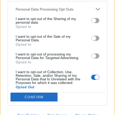
Nicola, 22 – P.IVA: 01153210875 – Cciaa Catania n.
Personal Data Processing Opt Outs
This information may also be disclosed by us to third parties
01153210875 – Quotidiano di Sicilia usufruisce dei
on the IAB’s List of Downstream Participants that may further
contributi di cui al D.lgs n. 70/2017
I want to opt-out of the Sharing of my
disclose it to other third parties.
personal data.
Opted In
I want to opt-out of the Sale of my
Personal Data.
Chi Siamo
Opted In
Fondazione Etica e Valori Marilù Tregua
Fondatore Carlo Alberto Tregua
Lavora con noi
I want to opt-out of processing my
Personal Data for Targeted Advertising.
Gerenza
Opted In
I want to opt-out of Collection, Use,
Retention, Sale, and/or Sharing of my
Personal Data that Is Unrelated with the
Purposes for which it was collected.
Opted Out
Scarica l’app
CONFIRM
Privacy Policy
Preferenze Privacy