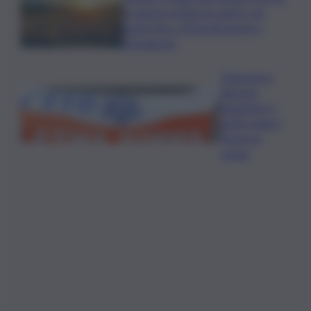
la quarta ondata di calore con
punte fino a 40 gradi anche a
Ferragosto
Disgrazia a
Riposto:
bagnante si
sente male e
muore in
acqua