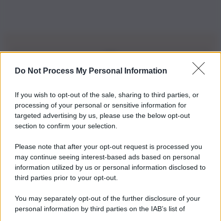
Do Not Process My Personal Information
Iscriviti alla nostra Newsletter
If you wish to opt-out of the sale, sharing to third parties, or
Iscriviti alla nostra newsletter per non perdere le ultime
processing of your personal or sensitive information for
novità
targeted advertising by us, please use the below opt-out
section to confirm your selection.
Iscriviti Ora
Please note that after your opt-out request is processed you
may continue seeing interest-based ads based on personal
information utilized by us or personal information disclosed to
third parties prior to your opt-out.
You may separately opt-out of the further disclosure of your
personal information by third parties on the IAB’s list of
© 2026 | Ediservice s.r.l. 95126 Catania – Via Principe
downstream participants.