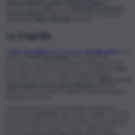
Imerese (Palermo)
i
genitori di Roberta Siragusa
, la
studentessa di
17 anni
uccisa il
24 gennaio di un anno fa a
Caccamo (Palermo)
. Imputato per omicidio è il fidanzato
della giovane,
Pietro Morrreale
di 19 anni.
La tragedia
Il
corpo
della
vittima
venne rinvenuto,
con delle ustioni
,
in un
dirupo del
Monte San Calogero
. A fine dicembre il
procuratore capo di Termini Imerese, Ambrogio Cartosio,
ed il sostituto Giacomo Barbara, che coordinano le indagini,
hanno chiuso l’inchiesta e oggi sarà il gup Emenuele
Bencivinni a decidere se rinviare a giudizio il
ragazzo
, che
ha
sempre negato di aver ucciso la fidanzata
. Fu proprio
l’imputato a fare ritrovare il cadavere di Roberta Siragusa a
fine gennaio del 2021.
Dopo avere trascorso la serata insieme con altri amici,
nonostante la
zona rossa
, i due avrebbero litigato. Secondo
la versione del giovane, la ragazza dopo essersi cosparsa di
benzina, avrebbe deciso di uccidersi. Ma gli inquirenti non
hanno mai creduto a questa versione. I genitori della