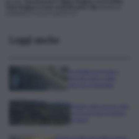
giovane,
Iana Brancato e Filippo Siragusa, con il fratello,
Dario Siragusa, si sono costituiti parte civile
all’udienza
preliminare in corso in queste ore.
Leggi anche
Accoltellarono il rivale a
Marsala: padre e figlio
finiscono ai domiciliari
Follador wine sponsor della
mostra di Heinz Schattner
a Napoli
Meteo, il caldo non molla: in arrivo