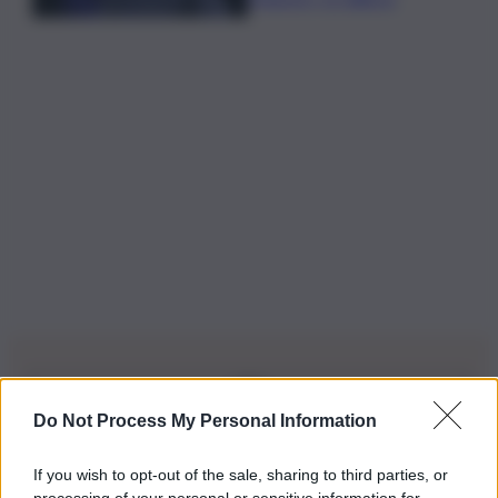
Do Not Process My Personal Information
Iscriviti alla nostra Newsletter
If you wish to opt-out of the sale, sharing to third parties, or
Iscriviti alla nostra newsletter per non perdere le ultime