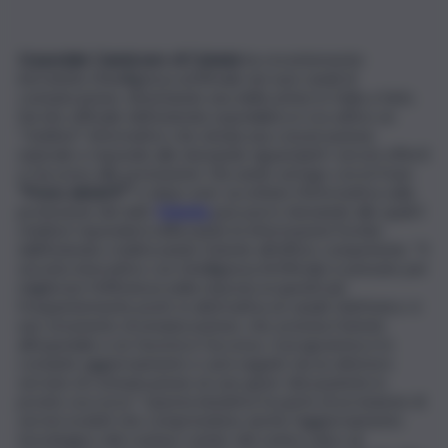
L’ospedale Cannizzaro di Catania
ha recentemente
introdotto l’intelligenza artificiale nei suoi canali di
comunicazione, diventando una delle prime in Italia a farlo.
Sul sito ufficiale dell’azienda ospedaliera è ora attivo un
“chatbot” informativo che simula una conversazione
naturale e risponde alle domande riguardanti i servizi offerti
e l’accesso alle prestazioni. Cliccando sul logo con la frase
“Posso aiutarti?”
e dopo aver accettato l’informativa sulla
protezione dei dati,
l’utente
può porre domande alle quali il
chatbot risponderà utilizzando le informazioni fornite
dall’Azienda o indirizzando l’utente all’ufficio competente. “Il
servizio innovativo con Intelligenza Artificiale è pensato per
migliorare l’efficienza nella risposta ai quesiti più
frequentemente posti, in alternativa al canale telefonico: è
uno strumento di umanizzazione, che avvicina l’utente
all’ospedale e ne favorisce l’accesso. Il programma è in
costante aggiornamento e sarà seguito da un ulteriore
servizio di comunicazione al care giver del paziente in
pronto soccorso”. Questa iniziativa fa parte di un insieme di
servizi evoluti che comprendono anche l’aggiornamento
tecnologico del contact center del centro unico di