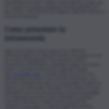
prenotazioni, che dal 1° ottobre opera dalle 8 e 30 alle 18 e
30. I numeri di contatto rimangono invariati: 800 837 621
(per il SSN) o 0957262107 da cellulare, e 800 907 999 per il
servizio intramoenia.
Come prenotare in
intramoenia
Nella stessa data è stato sospeso l’uso dell’email
ufficioticket@aoec.it, utilizzata durante l’emergenza Covid
per inviare le impegnative. Per prenotare visite e
prestazioni in intramoenia, è possibile rivolgersi al contact
center o accedere al SovraCUP regionale tramite
Spid,
disponibile online
o tramite l’App SovraCUP. L’urp
dell’ospedale ha esteso il suo orario di ricevimento, con
aperture mattutine fino alle 13 e pomeridiane nei giorni di
lunedì e mercoledì dalle 14.30 alle 17.00. Inoltre, le casse
ospedaliere non sono più operative il venerdì pomeriggio,
ma i pagamenti possono essere effettuati in qualsiasi
momento attraverso i quattro totem presenti nel
complesso ospedaliero o tramite PagoPA (ricevitorie,