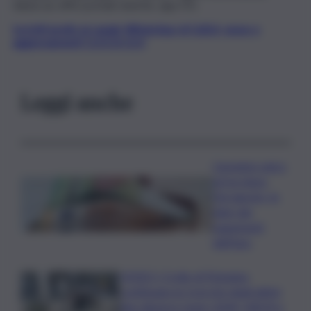
tabaccai, uffici postali, banche, app IO).
Iscriviti gratis al canale WhatsApp di QdS.it, news e
aggiornamenti CLICCA QUI
Leggi anche
L’assegno unico
arriva dopo
Ferragosto, le
date dei
pagamenti
dell’Inps
VIDEO | Crollo di Pistunina,
continuano le ricerche degli ultimi
due dispersi: team USAR, NBCR e