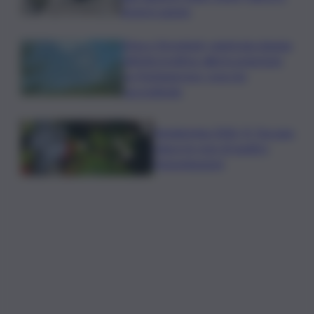
droni in azione
Etna e Stromboli, registrata doppia
attività eruttiva: allerta arancione
su Fontanarossa, cosa sta
succedendo
Vendemmia 2026, R. Toscana
riduce le rese di quattro
Denominazioni