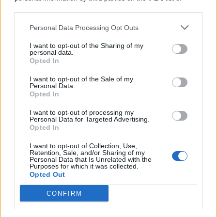
© 2026 | Ediservice s.r.l. 95126 Catania – Via Principe
downstream participants.
Nicola, 22 – P.IVA: 01153210875 – Cciaa Catania n.
Personal Data Processing Opt Outs
This information may also be disclosed by us to third parties
01153210875 – Quotidiano di Sicilia usufruisce dei
on the IAB’s List of Downstream Participants that may further
contributi di cui al D.lgs n. 70/2017
I want to opt-out of the Sharing of my
disclose it to other third parties.
personal data.
Opted In
I want to opt-out of the Sale of my
Personal Data.
Chi Siamo
Opted In
Fondazione Etica e Valori Marilù Tregua
Fondatore Carlo Alberto Tregua
Lavora con noi
I want to opt-out of processing my
Personal Data for Targeted Advertising.
Gerenza
Opted In
I want to opt-out of Collection, Use,
Retention, Sale, and/or Sharing of my
Personal Data that Is Unrelated with the
Purposes for which it was collected.
Opted Out
Scarica l’app
CONFIRM
Privacy Policy
Preferenze Privacy