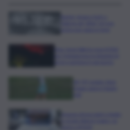
Racket, droga e furti: a
Palermo gli “affari” di Cosa
nostra non vanno in ferie
Etna, torna l’allerta rossa VONA
per Fontanarossa: la situazioni di
arrivi e partenze in aeroporto
Glf, PIF London, Anna
Huang supera Charley
Hull
Furgone di braccianti si ribalta
in strada: bilancio tragico, un
morto e 8 feriti