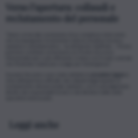
Verso l’apertura: collaudi e
reclutamento del personale
“Siamo ormai alla conclusione di un complesso intervento
che ha impegnato fortemente tutta la struttura tecnica,
sanitaria e amministrativa – ha dichiarato Giuffrida –. Presto
potremo restituire al territorio un Pronto Soccorso
rifunzionalizzato e più efficiente, in linea con il ruolo centrale
che l’Azienda Cannizzaro svolge per l’emergenza”.
Durante l’incontro sono state definite le
prossime tappe
in
vista dell’apertura ufficiale: dai collaudi degli impianti al
reclutamento del personale sanitario, con il coinvolgimento
diretto dei responsabili tecnici e dei direttori delle unità
operative interessate.
Leggi anche