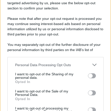
novità
targeted advertising by us, please use the below opt-out
section to confirm your selection.
Iscriviti Ora
Please note that after your opt-out request is processed you
may continue seeing interest-based ads based on personal
information utilized by us or personal information disclosed to
third parties prior to your opt-out.
You may separately opt-out of the further disclosure of your
personal information by third parties on the IAB’s list of
© 2026 | Ediservice s.r.l. 95126 Catania – Via Principe
downstream participants.
Nicola, 22 – P.IVA: 01153210875 – Cciaa Catania n.
Personal Data Processing Opt Outs
This information may also be disclosed by us to third parties
01153210875 – Quotidiano di Sicilia usufruisce dei
on the IAB’s List of Downstream Participants that may further
contributi di cui al D.lgs n. 70/2017
I want to opt-out of the Sharing of my
disclose it to other third parties.
personal data.
Opted In
I want to opt-out of the Sale of my
Personal Data.
Chi Siamo
Opted In
Fondazione Etica e Valori Marilù Tregua
Fondatore Carlo Alberto Tregua
Lavora con noi
I want to opt-out of processing my