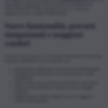
ospedaliera regionale. Presenti anche il presidente di
Federsanità Anci Sicilia, Giovanni Iacono, e numerosi
dirigenti tecnici e sanitari dell’Azienda.
Nuove funzionalità, percorsi
riorganizzati e maggiore
comfort
Il nuovo Pronto Soccorso è stato profondamente rinnovato
sul piano impiantistico e strutturale, con:
ampliamento degli spazi, inclusa l’area infettivologica
riorganizzazione dei percorsi assistenziali e della
segnaletica
nuove misure per la sicurezza di utenti e operatori
ottimizzazione dell’area esterna con parcheggio
dedicato
miglioramento dell’accoglienza per un maggiore
comfort dei pazienti