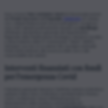
Sono ormai in
fase conclusiva
i
lavori
di rifunzionalizzazione
del
Pronto Soccorso
dell’
Ospedale
Cannizzaro
di Catania,
con i collaudi finali previsti nei prossimi giorni. I progressi
sono stati valutati positivamente durante un
sopralluogo
effettuato dal direttore generale del Dipartimento
Regionale della Pianificazione Strategica, Salvatore Iacolino,
e dal presidente della VI Commissione “Salute” dell’Ars,
Giuseppe Laccoto, in occasione del convegno nazionale
Federsanità dedicato alla sicurezza delle cure e alla
responsabilità dei sanitari.
Interventi finanziati con fondi
per l’emergenza Covid
Il direttore generale Salvatore Giuffrida, insieme al direttore
sanitario Diana Cinà e al direttore amministrativo Monica
Castro, ha illustrato i lavori effettuati grazie al
finanziamento della struttura commissariale per
l’emergenza Covid, nell’ambito del
potenziamento
della rete