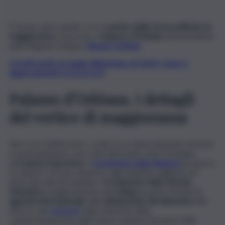
È durato oltre quattro ore il
vertice delle forze politiche di
maggioranza
convocato a
Palazzo d’Orléans
dal presidente
della Regione Siciliana,
Renato Schifani.
Iscriviti gratis al canale WhatsApp di QdS.it, news e
aggiornamenti CLICCA QUI
Palazzo d’Orléans, i dettagli
del vertice di maggioranza
Nel corso dell’incontro, svolto in un clima di grande armonia
e partecipazione, sono stati affrontati i temi strategici
dell’
azione di governo
. Il
presidente della Regione
ha aperto
la riunione con una relazione sugli obiettivi raggiunti nei
primi due anni di mandato: dall’
aumento delle entrate
tributarie
al miglioramento del
rating
da parte di tutte le
agenzie internazionali
, dalla
diminuzione del disavanzo
allo
sblocco dei
concorsi
, dalla riduzione della
compartecipazione della spesa sanitaria da parte della