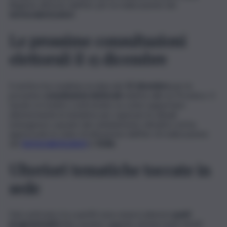
Regione all’avvio dell’iter per la realizzazione dei
termovalorizzatori
.
Le prossime consultazioni
elettorali il 15 dicembre
Il vertice ha condiviso la data del
15 dicembre
per le
prossime
consultazioni elettorali
relative alle ex Province. Il
tavolo si è inoltre confrontato su come supportare
ulteriormente le iniziative per superare le attuali
emergenze causate dal cambiamento climatico ed ha
apprezzato lo stato di attuazione dell’iter di realizzazione
dei
termovalorizzatori
in
Sicilia
.
Ulteriori tematiche toccate in
sede
Dal confronto tra i partiti sono emersi ulteriori
punti
programmatici c
he saranno oggetto di interventi mirati: