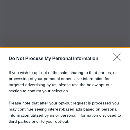
Do Not Process My Personal Information
Iscriviti alla nostra Newsletter
If you wish to opt-out of the sale, sharing to third parties, or
Iscriviti alla nostra newsletter per non perdere le ultime
processing of your personal or sensitive information for
novità
targeted advertising by us, please use the below opt-out
section to confirm your selection.
Iscriviti Ora
Please note that after your opt-out request is processed you
may continue seeing interest-based ads based on personal
information utilized by us or personal information disclosed to
third parties prior to your opt-out.