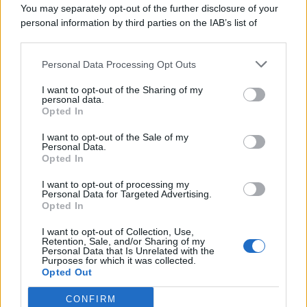
You may separately opt-out of the further disclosure of your
personal information by third parties on the IAB’s list of
© 2026 | Ediservice s.r.l. 95126 Catania – Via Principe
downstream participants.
Nicola, 22 – P.IVA: 01153210875 – Cciaa Catania n.
Personal Data Processing Opt Outs
This information may also be disclosed by us to third parties
01153210875 – Quotidiano di Sicilia usufruisce dei
on the IAB’s List of Downstream Participants that may further
contributi di cui al D.lgs n. 70/2017
I want to opt-out of the Sharing of my
disclose it to other third parties.
personal data.
Opted In
I want to opt-out of the Sale of my
Personal Data.
Chi Siamo
Opted In
Fondazione Etica e Valori Marilù Tregua
Fondatore Carlo Alberto Tregua
Lavora con noi
I want to opt-out of processing my
Personal Data for Targeted Advertising.
Gerenza
Opted In
I want to opt-out of Collection, Use,
Retention, Sale, and/or Sharing of my
Personal Data that Is Unrelated with the
Purposes for which it was collected.
Opted Out
Scarica l’app
CONFIRM