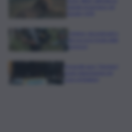
Leone, Wwf: dall’India un
segnale di speranza, nel
Gurajat +32%
Outdoor, più praticanti e
più soccorsi: il nodo della
sicurezza
Fornacelle apre “Vinoteka”
spazio degustazione nel
cuore di Bolgheri