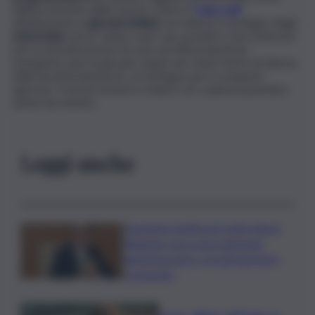
dall’incremento delle risorse contro il
“caro-voli
”
all’attenzione ai
giovani siciliani
con misure a sostegno degli
universitari
, da un “piano-casa” per prestiti a zero interessi
per la ristrutturazione di case ed efficientamento
energetico per le giovani coppie nei centri storici al rilancio
della Società interporto, al sostegno per il comparto
agricolo. Il tavolo tornerà a riunirsi con cadenza periodica
anche da remoto.
Leggi anche
Aumento tariffe per isole minori,
Regione cerca una soluzione:
lunedì incontro con gli operatori
economici