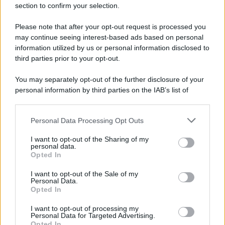
section to confirm your selection.
Iscriviti Ora
Please note that after your opt-out request is processed you
may continue seeing interest-based ads based on personal
information utilized by us or personal information disclosed to
third parties prior to your opt-out.
You may separately opt-out of the further disclosure of your
personal information by third parties on the IAB’s list of
© 2026 | Ediservice s.r.l. 95126 Catania – Via Principe
downstream participants.
Nicola, 22 – P.IVA: 01153210875 – Cciaa Catania n.
Personal Data Processing Opt Outs
This information may also be disclosed by us to third parties
01153210875 – Quotidiano di Sicilia usufruisce dei
on the IAB’s List of Downstream Participants that may further
contributi di cui al D.lgs n. 70/2017
I want to opt-out of the Sharing of my
disclose it to other third parties.
personal data.
Opted In
I want to opt-out of the Sale of my
Personal Data.
Chi Siamo
Opted In
Fondazione Etica e Valori Marilù Tregua
Fondatore Carlo Alberto Tregua
Lavora con noi
I want to opt-out of processing my
Personal Data for Targeted Advertising.
Gerenza
Opted In