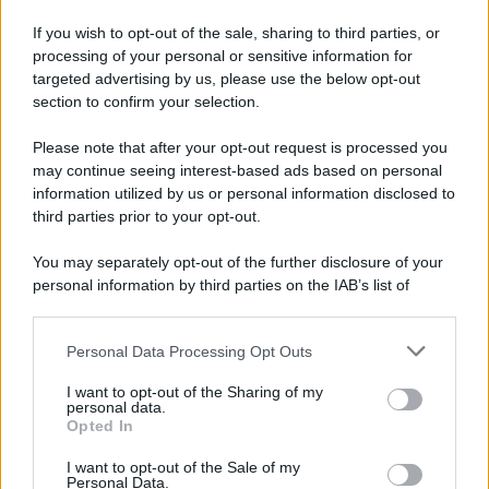
Iscriviti alla nostra Newsletter
If you wish to opt-out of the sale, sharing to third parties, or
Iscriviti alla nostra newsletter per non perdere le ultime
processing of your personal or sensitive information for
novità
targeted advertising by us, please use the below opt-out
section to confirm your selection.
Iscriviti Ora
Please note that after your opt-out request is processed you
may continue seeing interest-based ads based on personal
information utilized by us or personal information disclosed to
third parties prior to your opt-out.
You may separately opt-out of the further disclosure of your
personal information by third parties on the IAB’s list of
© 2026 | Ediservice s.r.l. 95126 Catania – Via Principe
downstream participants.
Nicola, 22 – P.IVA: 01153210875 – Cciaa Catania n.
Personal Data Processing Opt Outs
This information may also be disclosed by us to third parties
01153210875 – Quotidiano di Sicilia usufruisce dei
on the IAB’s List of Downstream Participants that may further
contributi di cui al D.lgs n. 70/2017
I want to opt-out of the Sharing of my
disclose it to other third parties.
personal data.
Opted In
I want to opt-out of the Sale of my
Personal Data.
Chi Siamo