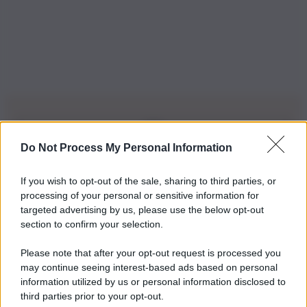
Do Not Process My Personal Information
Iscriviti alla nostra Newsletter
If you wish to opt-out of the sale, sharing to third parties, or
Iscriviti alla nostra newsletter per non perdere le ultime
processing of your personal or sensitive information for
novità
targeted advertising by us, please use the below opt-out
section to confirm your selection.
Iscriviti Ora
Please note that after your opt-out request is processed you
may continue seeing interest-based ads based on personal
information utilized by us or personal information disclosed to
third parties prior to your opt-out.