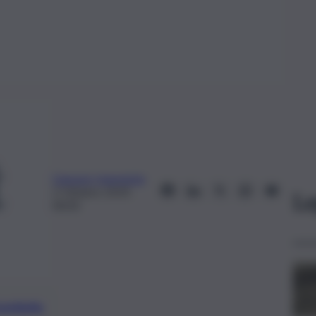
Gaspare Ingargiola
2 Ottobre 2019,
Le
00:03
preferite