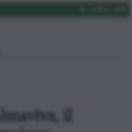
eo
lmaviva, il