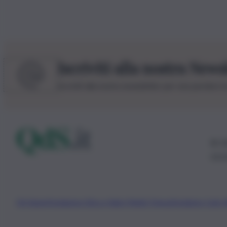
Iscriviti alla nostra News
Iscriviti alla nostra newsletter per non perdere 
© 20
0115
Chi Siamo
Fondazione Etica e Valori Marilù Tregua
Fondatore Carlo 