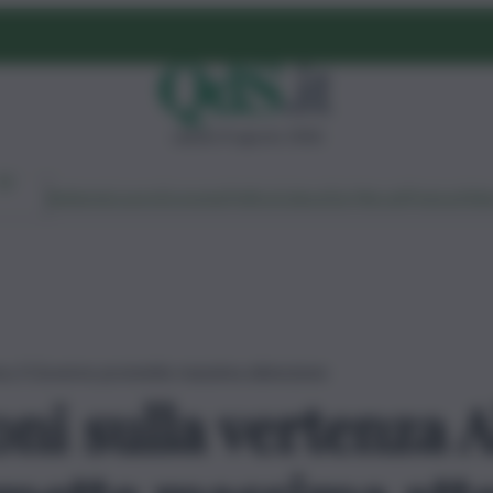
sabato 8 agosto 2026
Ambiente
Lavoro
Economia
Politica
Cultura
Dai Mercati
Podcast
Vid
iva, il Governo promette massima attenzione
ni sulla vertenza A