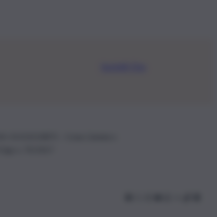
Iscriviti Ora
.IVA: 01153210875 – Cciaa Catania n.
 D.lgs n. 70/2017