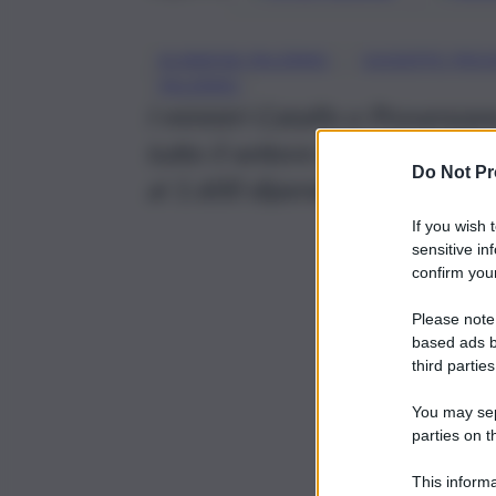
, 
ALMAVIVA PALERMO
GIUSEPPE PRO
PALERMO
I ministri Catalfo e Provenza
tutto il settore dei call cente
Do Not Pr
ai 1.600 dipendenti della sed
If you wish 
sensitive in
confirm your
Please note
based ads b
third parties
You may sepa
parties on t
This informa