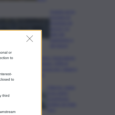
Quando arriva
l’assegno di
inclusione ad
agosto? Le
date del
pagamento e
dei rinnovi
sonal or
Turismo, Osservatorio
ection to
Telepass: +20% di
interesse per i viaggi in
nterest-
auto
closed to
Palermo, rapina
in un centro
 third
scommesse:
bottino da 5mila
euro
Downstream