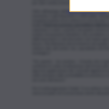
per dare tutela ai lavoratori del sito Almaviva 
Oltre all’impiego dell’
ammortizzatore sociale
s
momento, è già finanziato e utilizzabile, dunque
riorganizzazione di un settore in crisi da anni
Sicilia,
il Sud non possono permettersi ulteriori
soluzione ci sono, a partire da quanto emerso 
evitare di assumere iniziative che avrebbero c
delle lavoratrici e dei lavoratori che hanno già
lavoro. Ma Almaviva dovrà inserirsi nel quadro 
settore dei call center che, soprattutto nel Me
strategica”.
“Per questo – ha concluso – il tavolo che si a
verificare lo stato di attuazione del Protocollo
rigorosa applicazione dei contratti dignitosi 
sede europea sulla sostenibilità economica e s
sul costo del lavoro”.
Per il sottosegretario Todde “è un settore ch
senza un piano di riconversione anche dal punt