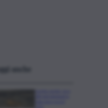
ggi anche
Caretta caretta, circa
280 nidi individuati in
Italia dopo record
2025