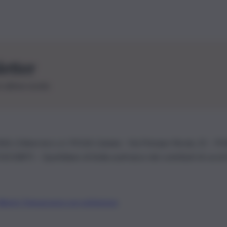
letter
le ultime novità
26 | Ediservice s.r.l. 95126 Catania – Via Principe Nicola, 22 – P
3210875 – Quotidiano di Sicilia usufruisce dei contributi di cui al
Alberto Tregua
Lavora con noi
Gerenza