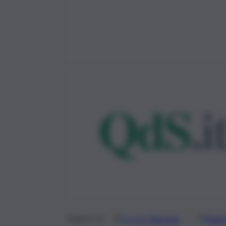
Google
Discover
Fonti 
Seguici su