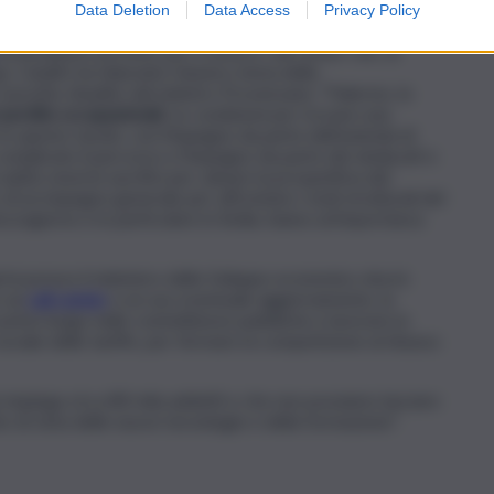
di Palermo”.
Data Deletion
Data Access
Privacy Policy
traordinario previsto per il settore call center che, al
, Catalfo ha rilanciato l’atavico tema della
. Concetto ribadito dal ministro Provenzano: “Palermo, la
 perdite occupazionali
. Le condizioni per trovare una
in questo tavolo, con l’impegno da parte dell’azienda di
omplicato il percorso e l’impegno da parte dei sindacati e
 subito enormi sacrifici per salvare la prospettiva del
di un impegno generale per affrontare i nodi strutturali del
zzogiorno e in particolare in Sicilia, hanno un’importanza
prirà presso il ministero dello Sviluppo economico dovrà
 sui
call center
e un suo eventuale aggiornamento, la
in primo luogo nelle committenze pubbliche e lavorare in
ociale delle tariffe, per fermare la competizione al ribasso
e impiega circa 80 mila addetti e che non possiamo lasciare
o di vista delle nuove tecnologie e della formazione”.