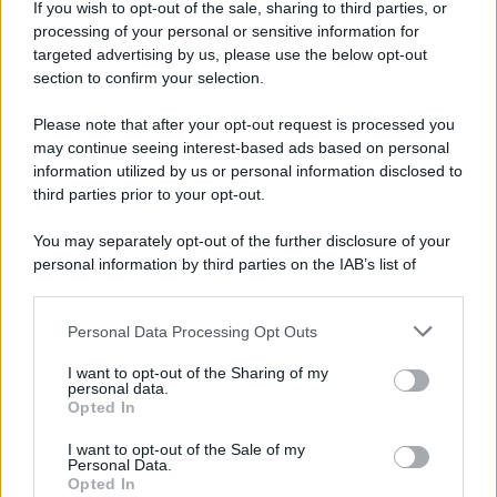
If you wish to opt-out of the sale, sharing to third parties, or
Iscriviti alla nostra newsletter per non perdere le ultime
processing of your personal or sensitive information for
novità
targeted advertising by us, please use the below opt-out
section to confirm your selection.
Iscriviti Ora
Please note that after your opt-out request is processed you
may continue seeing interest-based ads based on personal
information utilized by us or personal information disclosed to
third parties prior to your opt-out.
You may separately opt-out of the further disclosure of your
personal information by third parties on the IAB’s list of
© 2026 | Ediservice s.r.l. 95126 Catania – Via Principe
downstream participants.
Nicola, 22 – P.IVA: 01153210875 – Cciaa Catania n.
Personal Data Processing Opt Outs
This information may also be disclosed by us to third parties
01153210875 – Quotidiano di Sicilia usufruisce dei
on the IAB’s List of Downstream Participants that may further
contributi di cui al D.lgs n. 70/2017
I want to opt-out of the Sharing of my
disclose it to other third parties.
personal data.
Opted In
I want to opt-out of the Sale of my
Personal Data.
Chi Siamo
Opted In
Fondazione Etica e Valori Marilù Tregua