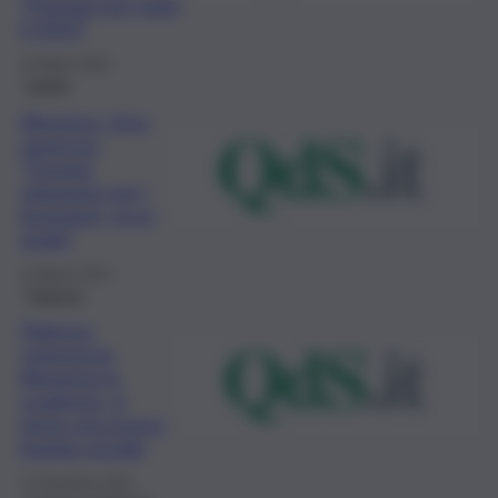
“Proroga per tutto
il 2023”
14 Marzo 2023
Sanità
Almaviva, Urso
rassicura:
“Trovata
soluzione per i
lavoratori, ecco
quale”
14 Marzo 2023
Palermo
Palermo,
commesse
Almaviva in
scadenza, si
teme una nuova
bomba sociale
17 Dicembre 2022