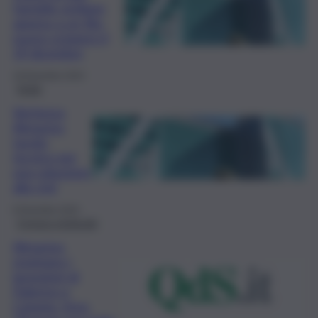
famiglie siciliane
appeso a un filo:
nuovo sciopero il
19 dicembre
18 Dicembre 2024
Sicilia
Vertenza
Almaviva,
tavolo
tecnico per
una soluzione
alla crisi
8 Dicembre 2024
Cronaca sindacale
Almaviva,
respirano i
lavoratori di
Palermo e
Catania. Urso: