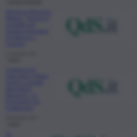
Cronaca sindacale
Vertenza Almaviva,
Albano: “Faremo il
possibile per
tutelare lavoratori
di Palermo e
Catania”
12 Dicembre 2022
Lavoro
Il dramma di
Giancarlo e Maria,
marito e moglie
dipendenti
Almaviva: “Ci
licenziano? Un
tradimento”
30 Novembre 2022
Lavoro
Ex