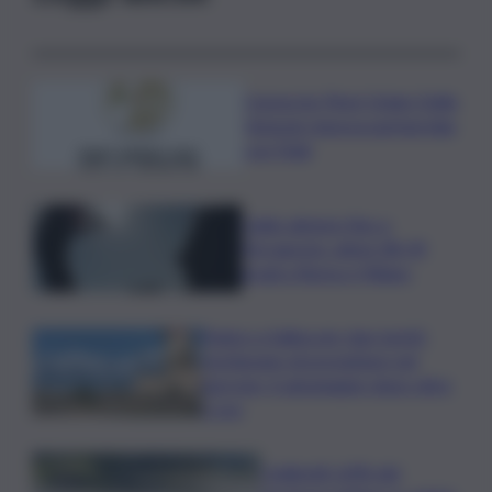
Consorzio Pinot Grigio Delle
Venezie rinnova partnership
con Fidal
Caldo almeno fino a
Ferragosto: attesi 38-39
gradi a Roma e Milano
Panico a Salina per due turisti:
rischiavano di precipitare nel
burrone, il salvataggio dopo oltre
2 ore
Coldiretti: 60% del