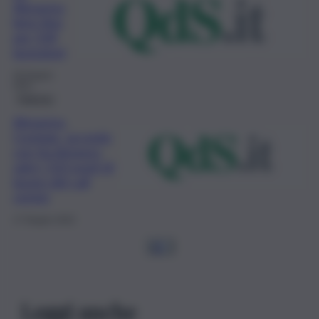
Almaviva,
lieto fine
per 534
lavoratori
29 Giugno
2022
Palermo
Almaviva-
Covisian, accordo
con Ita Airways:
salvi i 522 posti di
lavoro del call
center
17 Giugno 2022
1
2
…
Leggi anche