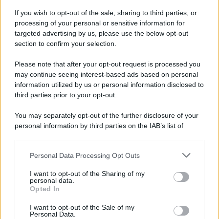
Iscriviti alla nostra Newsletter
If you wish to opt-out of the sale, sharing to third parties, or
Iscriviti alla nostra newsletter per non perdere le ultime
processing of your personal or sensitive information for
novità
targeted advertising by us, please use the below opt-out
section to confirm your selection.
Iscriviti Ora
Please note that after your opt-out request is processed you
may continue seeing interest-based ads based on personal
information utilized by us or personal information disclosed to
third parties prior to your opt-out.
You may separately opt-out of the further disclosure of your
personal information by third parties on the IAB’s list of
© 2026 | Ediservice s.r.l. 95126 Catania – Via Principe
downstream participants.
Nicola, 22 – P.IVA: 01153210875 – Cciaa Catania n.
Personal Data Processing Opt Outs
This information may also be disclosed by us to third parties
01153210875 – Quotidiano di Sicilia usufruisce dei
on the IAB’s List of Downstream Participants that may further
contributi di cui al D.lgs n. 70/2017
I want to opt-out of the Sharing of my
disclose it to other third parties.
personal data.
Opted In
I want to opt-out of the Sale of my
Personal Data.
Chi Siamo