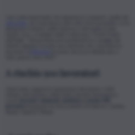
Una svolta importante che riguarda un comparto, quello dei
call center
, da ormai diversi anni sotto forte pressione. Lo ha
dichiarato il ministro delle Imprese e del made in Italy,
Adolfo Urso, a margine della Conferenza “Il Soft Power
dell’Italia”. “Nel prossimo provvedimento in consiglio dei
ministri abbiamo trovato una soluzione che consentirà ai
lavoratori di
Almaviva
di essere ancora in attività sino a
tutto questo anno 2023″.
A rischio 500 lavoratori
L’intervento seguirà la sospensione del numero 1500
istituito dal ministero della Salute durante l’emergenza
Covid.
Secondo i sindacati, sarebbero a rischio 500
lavoratori
impegnati nei siti produttivi di Palermo, Catania,
Rende, Napoli e Milano.