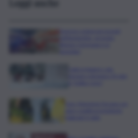
Leggi anche
Sorpreso a innescare incendi
nell’Agrigentino, arrestato
86enne: il piromane è ai
domiciliari
Caldo in leggero calo:
domani e domenica 19 città
in “bollino rosso”
Cons. Maremma Toscana: uve
sane e qualità promettente
malgrado il caldo