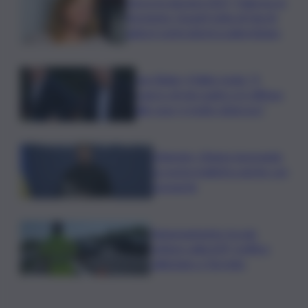
Verso le elezioni 2027, Palermo in
fermento: l’avanti tutta di Varchi
agita il centrodestra palermitano
Joe Biden, il figlio rivela: “Il
cancro di mio padre si è diffuso
alle ossa, è molto doloroso”
Zelensky: Stiamo lavorando
su nostra balistica anche con
Leonardo
Tamponamento tra più
vetture sulla A29, traffico
rallentato a Torretta