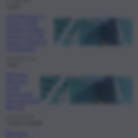
17 Luglio 2025
Lavoro
Crisi Almaviva, il
futuro di 400
famiglie siciliane
appeso a un filo:
nuovo sciopero il
19 dicembre
18 Dicembre 2024
Sicilia
Vertenza
Almaviva,
tavolo
tecnico per
una soluzione
alla crisi
8 Dicembre 2024
Cronaca sindacale
Vertenza