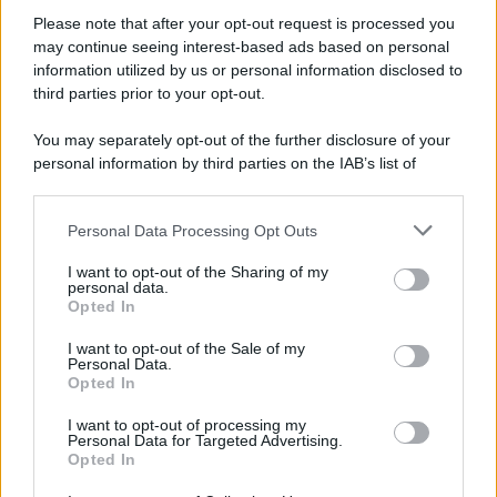
Please note that after your opt-out request is processed you
may continue seeing interest-based ads based on personal
information utilized by us or personal information disclosed to
third parties prior to your opt-out.
You may separately opt-out of the further disclosure of your
personal information by third parties on the IAB’s list of
© 2026 | Ediservice s.r.l. 95126 Catania – Via Principe
downstream participants.
Nicola, 22 – P.IVA: 01153210875 – Cciaa Catania n.
Personal Data Processing Opt Outs
This information may also be disclosed by us to third parties
01153210875 – Quotidiano di Sicilia usufruisce dei
on the IAB’s List of Downstream Participants that may further
contributi di cui al D.lgs n. 70/2017
I want to opt-out of the Sharing of my
disclose it to other third parties.
personal data.
Opted In
I want to opt-out of the Sale of my
Personal Data.
Chi Siamo
Opted In
Fondazione Etica e Valori Marilù Tregua
Fondatore Carlo Alberto Tregua
Lavora con noi
I want to opt-out of processing my
Personal Data for Targeted Advertising.
Gerenza
Opted In