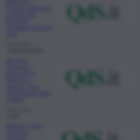
Almaviva, a
Catania esplode la
protesta dei
lavoratori:
“Vogliamo risposte
vere”
30 Marzo 2023
Cronaca sindacale
Almaviva,
respirano i
lavoratori di
Palermo e
Catania. Urso:
“Proroga per tutto
il 2023”
14 Marzo 2023
Sanità
Almaviva, Urso
rassicura:
“Trovata