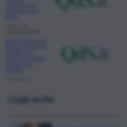
soluzione per i
lavoratori, ecco
quale”
14 Marzo 2023
Cronaca sindacale
Vertenza Almaviva,
Albano: “Faremo il
possibile per
tutelare lavoratori
di Palermo e
Catania”
12 Dicembre 2022
Leggi anche