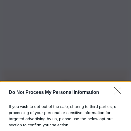
Do Not Process My Personal Information
Iscriviti alla nostra Newsletter
If you wish to opt-out of the sale, sharing to third parties, or
Iscriviti alla nostra newsletter per non perdere le ultime
processing of your personal or sensitive information for
novità
targeted advertising by us, please use the below opt-out
section to confirm your selection.
Iscriviti Ora