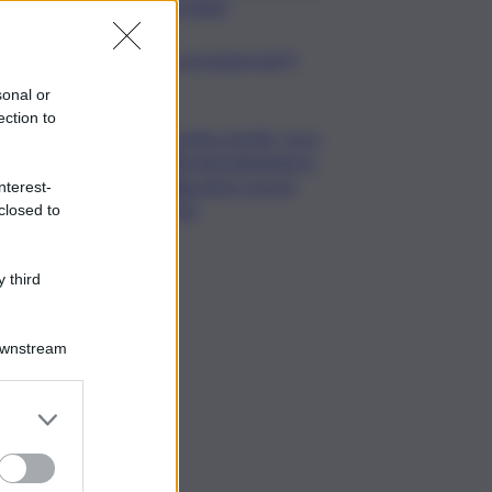
dei rifiuti
copo della domenica, le previsioni del 9
to segno per segno
sonal or
ection to
Caretta caretta, circa
280 nidi individuati in
Italia dopo record
nterest-
2025
closed to
 third
Downstream