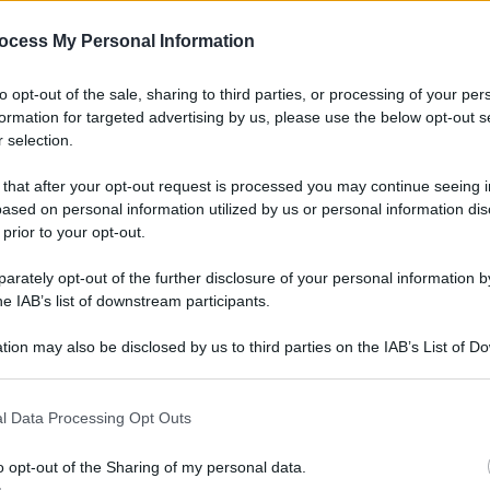
 terapeutico, efficacia e
so
ocess My Personal Information
Oros
agos
to opt-out of the sale, sharing to third parties, or processing of your per
 Fedele, direttore UOC Medicina Trasfusionale e dei
formation for targeted advertising by us, please use the below opt-out s
 selection.
 that after your opt-out request is processed you may continue seeing i
ased on personal information utilized by us or personal information dis
 prior to your opt-out.
rately opt-out of the further disclosure of your personal information by
QdS – Questioni di Salute
he IAB’s list of downstream participants.
Obesità, patologia in
tion may also be disclosed by us to third parties on the IAB’s List of 
aumento anche tra i più
 that may further disclose it to other third parties.
piccoli: perché non
l Data Processing Opt Outs
trascurarla
o opt-out of the Sharing of my personal data.
26 Ottobre 2022