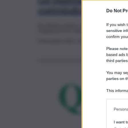
Gel piastrinico: utilizzo
controindicazioni all’u
Do Not Pr
If you wish 
Ne abbiamo parlato con la dottoressa Roberta
Trapianti A.O.O.R. Villa Sofia-Cervello.
sensitive in
confirm your
8 Novembre 2022, 16:18
Please note
based ads b
third parties
You may sepa
parties on t
This informa
Participants
Persona
I want t