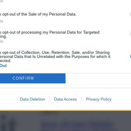
QdS – Questioni di Salute
In
Disturbi dell’alimentazione,
o opt-out of the Sale of my Personal Data.
in aumento tra gli
In
adolescenti, il punto
to opt-out of processing my Personal Data for Targeted
dell’esperta
ing.
In
11 Giugno 2022
o opt-out of Collection, Use, Retention, Sale, and/or Sharing
ersonal Data that Is Unrelated with the Purposes for which it
QdS – Questioni di Salute
lected.
Out
Colpisce soprattutto i
neonati, Rotavirus:
CONFIRM
l’importanza del vaccino
28 Aprile 2022
Data Deletion
Data Access
Privacy Policy
QdS Tv
Sesso, ritrovare l’intimità
dopo un tumore, l’esperta: