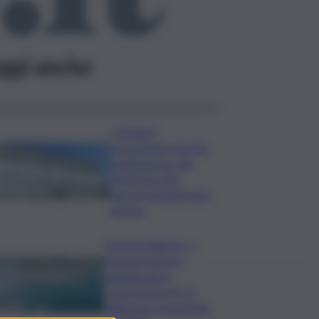
ggi anche
I Governi
promettono ma non
mantengono: dal
2020 ben 550
decreti attuativi non
emessi
Porti di Palermo e
Termini Imerese,
aggiudicata la
concessione da 15
milioni per la gestione