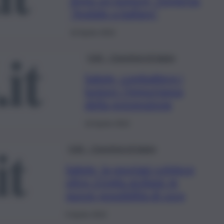
“Andate a ballare”
16 Aprile 2022
QdS – Questioni di Salute
Salute, combattere i
tumori: l’importanza
della prevenzione
16 Aprile 2022
QdS – Questioni di Salute
Salute, la psoriasi colpisce
oltre 21mila siciliani: le
nuove possibilità di cura
5 Aprile 2022