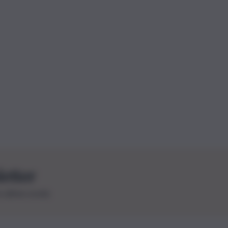
letter
le ultime novità