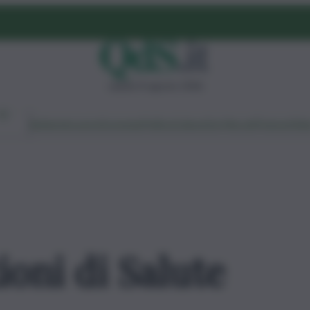
sabato 8 agosto 2026
Ambiente
Lavoro
Economia
Politica
Cultura
Dai Mercati
Podcast
Vid
oni di Salute