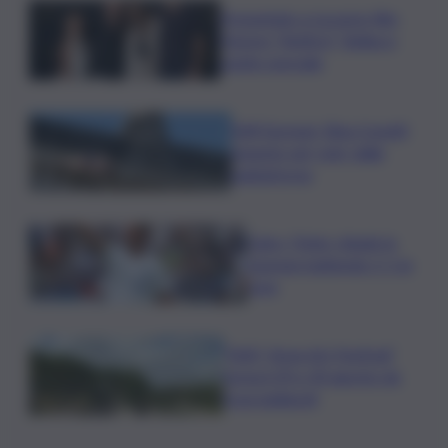
Presentato a Locarno film
Totorici “Ketticé”, Bellucci
ospite speciale
Tuffi Europei, Elisa Cosetti
argento nel ‘volo’ dalla
piattaforma
Calco, l’Inter chiude la
tournee battendo 2-1 la
Juve
”NAF, Nose Art Festival”
torna il 29 e 30 agosto da
Scacciadiavoli