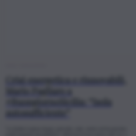
Buongiorno Sicilia
Crisi energetica e rinnovabili,
Mario Pagliaro a
#BuongiornoSicilia: “Isola
autosufficiente”
"La Sicilia è piena di gas, petrolio, sole, vento ed ha persino
molti impianti idroelettrici". afferma il ricercatore del Cnr e