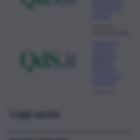
progetto che
coinvolge 9
comuni
4 Aprile 2022
Buongiorno Sicilia
Taormina e
Cefalù si
preparano
all’estate,
Bolognari-
Lapunzina a
confronto
1 Aprile 2022
Leggi anche