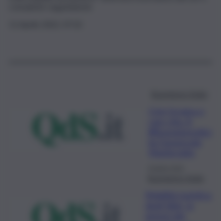
consulente Legambiente
11 Aprile 2022, 07:10
Buongiorno Sicilia
Crisi Ucraina e
caro vita. A
#BuongiornoSici
lia l’onorevole
Martinciglio
8 Aprile 2022
Buongiorno Sicilia
Mobilità turistica
degli Iblei, la
genesi del