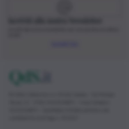
Iscriviti alla nostra Newsletter
Iscriviti alla nostra newsletter per non perdere le ultime
novità
Iscriviti Ora
© 2026 | Ediservice s.r.l. 95126 Catania – Via Principe
Nicola, 22 – P.IVA: 01153210875 – Cciaa Catania n.
01153210875 – Quotidiano di Sicilia usufruisce dei
contributi di cui al D.lgs n. 70/2017