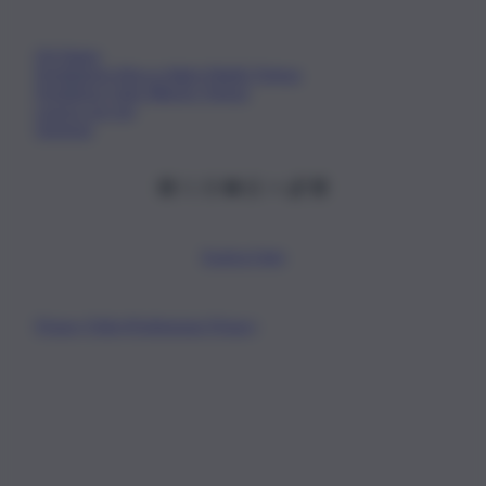
Chi Siamo
Fondazione Etica e Valori Marilù Tregua
Fondatore Carlo Alberto Tregua
Lavora con noi
Gerenza
Scarica l’app
Privacy Policy
Preferenze Privacy