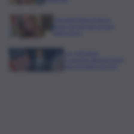
Marcinella,Meloni: 8 agosto
presto sarà giornata europea
vittime lavoro
Usa, contrazione
occupazione allontana rischio
rialzo immediato tassi Fed