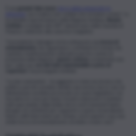
È una
grande fake news
che io abbia annunciato le
dimissioni
: non tradirei mai i siciliani che mi hanno votato”. Lo
ha ribadito il governatore della Regione Siciliana,
Renato
Schifani
, a margine del 249° anniversario della Guardia di
Finanza, celebrato alla caserma Cangialosi.
“Il presidente Galvagno mi ha sottoposto una
bozza di
emendamento
che riguardava i contributi ai Comuni che
ospitano manifestazioni culturali in parchi o arene di
proprietà della Regione:
questo schema
, ovviamente non
per colpa sua,
era del tutto inammissibile e privo di
coperture
“, ha proseguito Schifani.
“La mia contrarietà – ha aggiunto è stata sia tecnica che
politica, perché avrebbe abolito una norma che in caso di
eliminazione avrebbe provocato un vuoto legislativo: noi
facciamo le cose per bene, il nostro interesse è tutelare
tutti quei sindaci della Sicilia che in certi momenti hanno
bisogno di contributi per sopperire a spese straordinarie.
Siamo soliti intervenire per tempo, ma in questo caso una
simile bozza di emendamento avrebbe creato caos”.