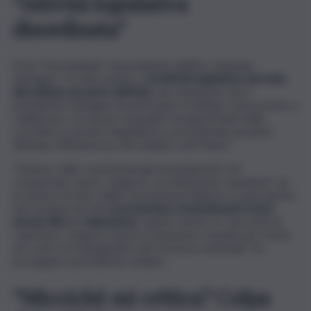
“Attività legislativa
disordinata”
Poi la “bacchettata” al presidente dell’Ars Gaetano
Galvagno: “A volte assisto a
un’attività legislativa del tutto
disordinata da parte dell’Aula
: una situazione che il
presidente Galvagno ha purtroppo ereditato. Sono pronto a
collaborare con lui per incanalare nei giusti limiti della
correttezza tecnico-legislativa e procedurale da parte
dell’aula, nell’interesse dei siciliani e del Paese”.
“Mentre nelle commissioni gli emendamenti che
comportano spese vengono correttamente esaminati con
un parere tecnico dalla Commissione bilancio, in aula questo
non avviene perché
si presentano emendamenti senza
nessun filtro o valutazione
. Questi, anche se sono privi di
copertura, vengono messi in dotazione creando poi i buchi
nei conti o le impugnative del Governo nazionale”, ha
proseguito il presidente siciliano.
“Miccichè mi critica? Colpa