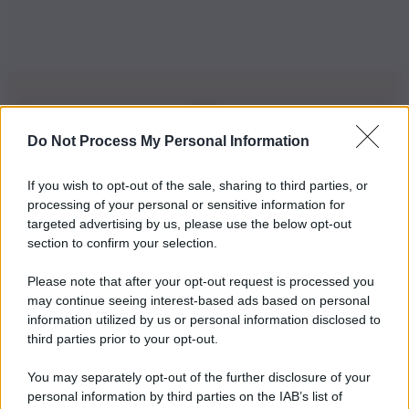
Do Not Process My Personal Information
Iscriviti alla nostra Newsletter
If you wish to opt-out of the sale, sharing to third parties, or
Iscriviti alla nostra newsletter per non perdere le ultime
processing of your personal or sensitive information for
novità
targeted advertising by us, please use the below opt-out
section to confirm your selection.
Iscriviti Ora
Please note that after your opt-out request is processed you
may continue seeing interest-based ads based on personal
information utilized by us or personal information disclosed to
third parties prior to your opt-out.
You may separately opt-out of the further disclosure of your
personal information by third parties on the IAB’s list of
© 2026 | Ediservice s.r.l. 95126 Catania – Via Principe