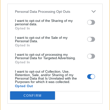
downstream participants.
Nicola, 22 – P.IVA: 01153210875 – Cciaa Catania n.
Personal Data Processing Opt Outs
This information may also be disclosed by us to third parties
01153210875 – Quotidiano di Sicilia usufruisce dei
on the IAB’s List of Downstream Participants that may further
contributi di cui al D.lgs n. 70/2017
I want to opt-out of the Sharing of my
disclose it to other third parties.
personal data.
Opted In
I want to opt-out of the Sale of my
Personal Data.
Chi Siamo
Opted In
Fondazione Etica e Valori Marilù Tregua
Fondatore Carlo Alberto Tregua
Lavora con noi
I want to opt-out of processing my
Personal Data for Targeted Advertising.
Gerenza
Opted In
I want to opt-out of Collection, Use,
Retention, Sale, and/or Sharing of my
Personal Data that Is Unrelated with the
Purposes for which it was collected.
Opted Out
Scarica l’app
CONFIRM
Privacy Policy
Preferenze Privacy