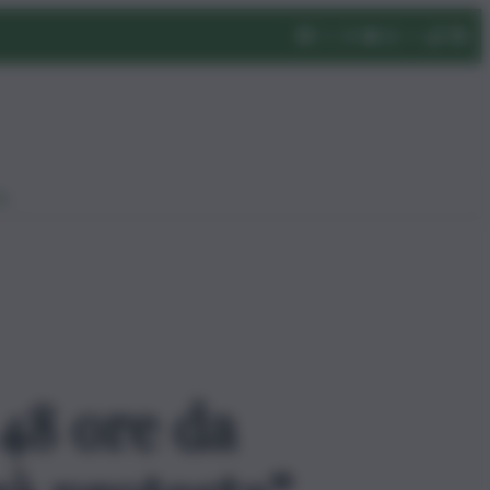
eo
 48 ore da