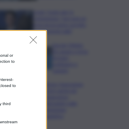
Covid, ‘Conte-day’ in
commissione: “non sono un
eroe ma un uomo corretto,
non troverete nulla”
Guccini, Meloni:
l’ho amato e mi ha
sonal or
formato,
ection to
continuerò a
cantarlo
nterest-
Palermo, l’operazione
closed to
Varchi è anche nel
Sottogoverno:
D’Alessandro nella
 third
commissione
Urbanistica
Downstream