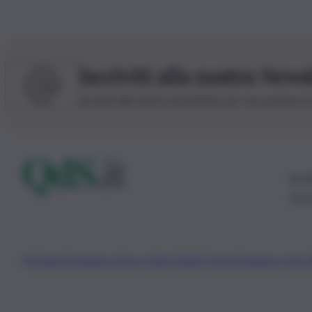
Iscriviti alla nostra News
Iscriviti alla nostra newsletter per non perdere 
© 20
0115
Chi Siamo
Fondazione Etica e Valori Marilù Tregua
Fondatore Carlo 