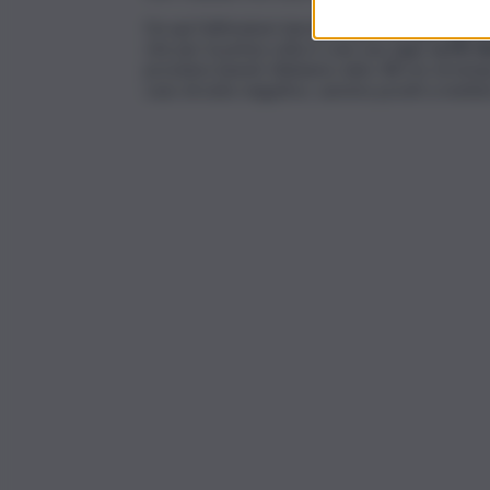
Da qui l’ultimatum lanciato dalla Fp Cgil Pale
che per la prima volta è solo una sigla, l
a Fit Ci
prossimo lunedì. Abbiamo dato 48 ore di tempo 
caso di esito negativo, saremo pronti a metter