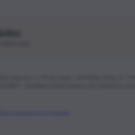
letter
le ultime novità
26 | Ediservice s.r.l. 95126 Catania – Via Principe Nicola, 22 – P
3210875 – Quotidiano di Sicilia usufruisce dei contributi di cui al
Alberto Tregua
Lavora con noi
Gerenza