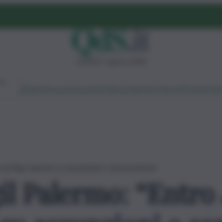
venerdì 7 agosto 2026
Ambiente
Lavoro
Economia
Politica
Cultura
Dai Mercati
Podcast
Vid
e da Rap risposte su assunzioni o sarà protesta”
gil Palermo: “Entro