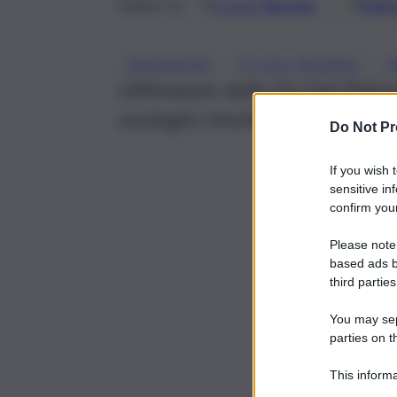
Google
Discover
Fonti 
Seguici su
, 
, 
ASSUNZIONI
FP CGIL PALERMO
P
Ultimatum della Fp Cgil Palerm
ecologici vincitori del concors
Do Not Pr
If you wish 
sensitive in
confirm your
Please note
based ads b
third parties
You may sepa
parties on t
This informa
Participants