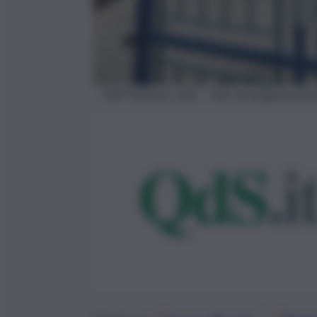
RAP Palermo, sede – foto da Imagoeconom