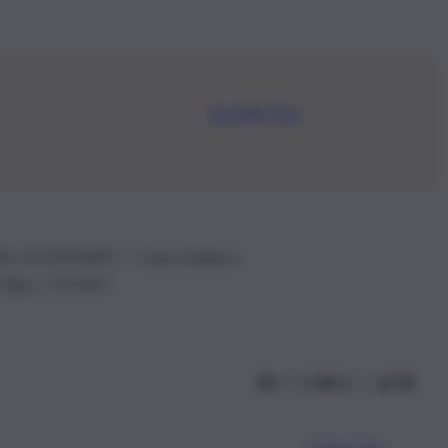
Iscriviti Ora
.IVA: 01153210875 – Cciaa Catania n.
 D.lgs n. 70/2017
Scarica l’app