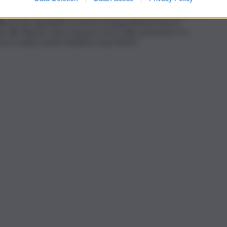
rmo. “La novità stavolta – concludono Gattuso e Acquado – è
sl
, ad aver garantito la firma sui doppi itinerari fino al
alla Rap per dare risposte certe sulle assunzioni e, in
e in campo anche iniziative di protesta”.