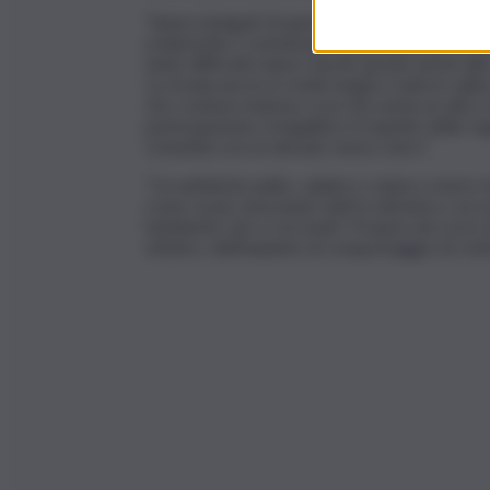
“Siamo lusingati di questo importante riconos
evidenziato i commissari straordinari del comu
tante difficoltà siamo riusciti, grazie anche all
La strada ancora è molto lunga e tutta in salit
che credono insieme a noi che esista un altro 
partecipazione, la legalità e il rispetto delle 
comunità con un elevato senso civico”.
“Un ambiente pulito, salubre ci aiuta a vivere
come si può, lavorando tutti in sintonia e con 
l’ambiente che ci circonda”. Proprio nel corso 
ottobre, dell’impianto di compostaggio di cont