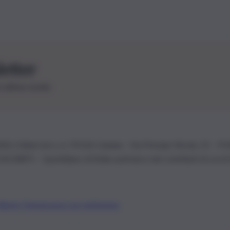
letter
le ultime novità
26 | Ediservice s.r.l. 95126 Catania – Via Principe Nicola, 22 – P
3210875 – Quotidiano di Sicilia usufruisce dei contributi di cui al
Alberto Tregua
Lavora con noi
Gerenza