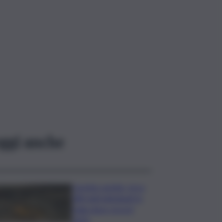
ggi anche
Caretta caretta, circa
280 nidi individuati in
Italia dopo record
2025