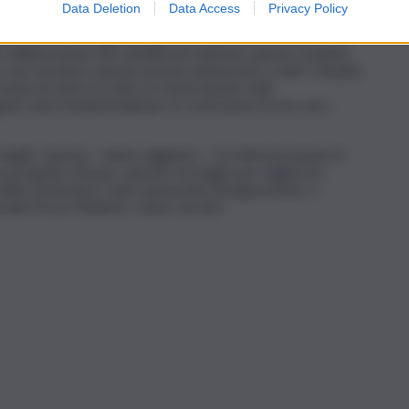
Data Deletion
Data Access
Privacy Policy
cimento e rincuorati rispetto al nostro operato – hanno
ne di Vittoria Filippo Dispenza e Giovanna Termini – Con
a collaborazione dei cittadini ad ottenere questo risultato.
a, ma riceviamo questo premio unitamente a tutti i cittadini
modo di vivere la città, un modo basato sulla
regole, basi fondamentali per la costruzione di una vera
 meglio. Questa – hanno aggiunto – è la dimostrazione di
un progetto di base, operare al meglio per migliorare
della cerimonia è stata annunciata l’inaugurazione, a
rada Pozzo Bollente, chiuso da anni.