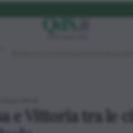
sabato 8 agosto 2026
Ambiente
Lavoro
Economia
Politica
Cultura
Dai Mercati
Podcast
Vid
ù virtuose dell’Isola
a e Vittoria tra le c