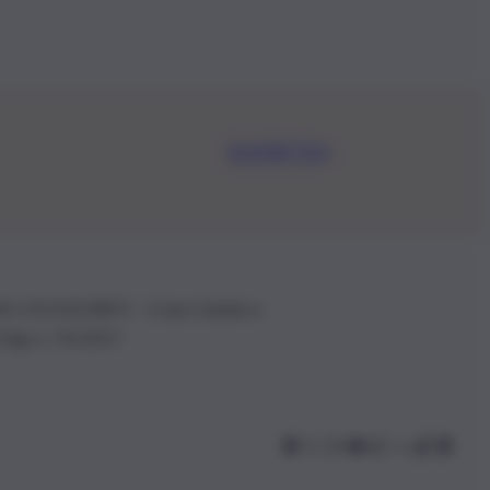
Iscriviti Ora
.IVA: 01153210875 – Cciaa Catania n.
 D.lgs n. 70/2017