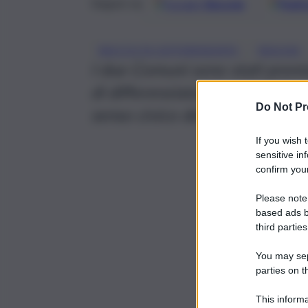
Google
Discover
Fonti 
Seguici su
, 
RACCOLTA DIFFERENZIATA
RAGUSA
I due Comuni sono stati premi
di differenziata sopra il 55%
Do Not Pr
senso civico dei cittadini e ris
If you wish 
sensitive in
confirm your
Please note
based ads b
third parties
You may sepa
parties on t
This informa