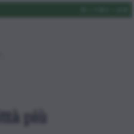
eo
ittà più