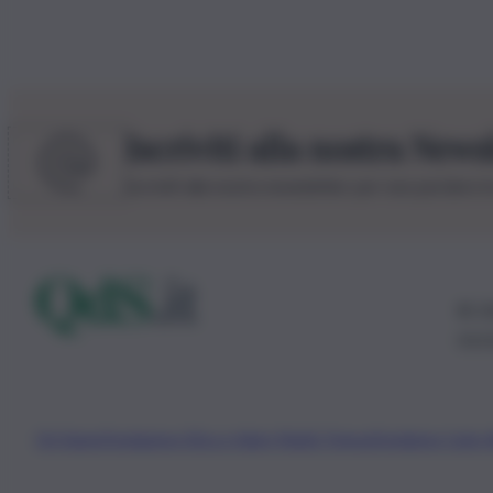
Iscriviti alla nostra News
Iscriviti alla nostra newsletter per non perdere 
© 20
0115
Chi Siamo
Fondazione Etica e Valori Marilù Tregua
Fondatore Carlo 