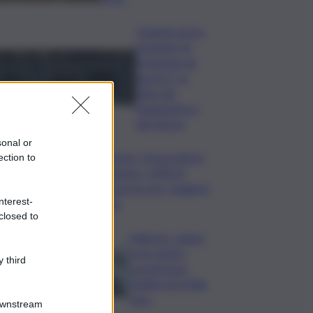
Quando arriva
l’assegno di
inclusione ad
agosto? Le
date del
pagamento e
dei rinnovi
sonal or
Turismo, Osservatorio
ection to
Telepass: +20% di
interesse per i viaggi in
nterest-
auto
closed to
Palermo, rapina
in un centro
 third
scommesse:
bottino da 5mila
euro
Downstream