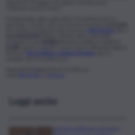
di governo. Mi auguro che questo metodo possa
continuare anche in futuro”.
Fondamentale nelle scelte attese da Schifani anche la
questione “morale”, dati i processi per presunta
corruzione
che vedono protagonisti due assessori,
Elvira Amata
(FdI) e
Luca Sammartino
(Lega). Schifani, inoltre, dovrebbe
assegnare le due
deleghe
(funzione pubblica e politiche
sociali
) assunte a interim 5 mesi fa per le dimissioni degli ex
assessori
Nuccia Albano e Andrea Messina
dopo lo
scandalo che ha travolto la DC.
Segui tutti gli aggiornamenti di QdS.it sui
canali
WhatsApp
e
Telegram
Leggi anche
Aumento tariffe per isole minori,