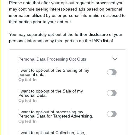
Please note that after your opt-out request is processed you
may continue seeing interest-based ads based on personal
information utilized by us or personal information disclosed to
third parties prior to your opt-out.
You may separately opt-out of the further disclosure of your
personal information by third parties on the IAB’s list of
© 2026 | Ediservice s.r.l. 95126 Catania – Via Principe
downstream participants.
Nicola, 22 – P.IVA: 01153210875 – Cciaa Catania n.
Personal Data Processing Opt Outs
This information may also be disclosed by us to third parties
01153210875 – Quotidiano di Sicilia usufruisce dei
on the IAB’s List of Downstream Participants that may further
contributi di cui al D.lgs n. 70/2017
I want to opt-out of the Sharing of my
disclose it to other third parties.
personal data.
Opted In
I want to opt-out of the Sale of my
Personal Data.
Chi Siamo
Opted In
Fondazione Etica e Valori Marilù Tregua
Fondatore Carlo Alberto Tregua
Lavora con noi
I want to opt-out of processing my
Personal Data for Targeted Advertising.
Gerenza
Opted In
I want to opt-out of Collection, Use,