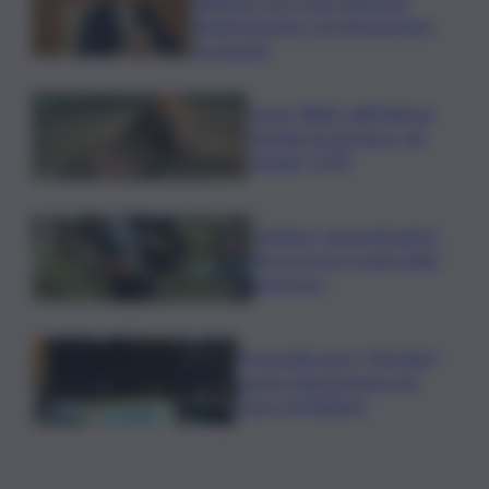
Regione cerca una soluzione:
lunedì incontro con gli operatori
economici
Leone, Wwf: dall’India un
segnale di speranza, nel
Gurajat +32%
Outdoor, più praticanti e
più soccorsi: il nodo della
sicurezza
Fornacelle apre “Vinoteka”
spazio degustazione nel
cuore di Bolgheri