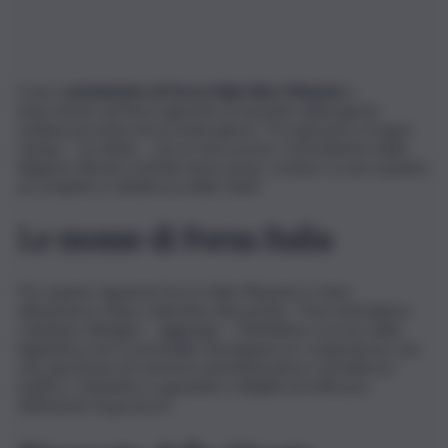
Il neo
commissario di Forza Italia Nino Minardo
è
intervenuto ad Ansa riguardo al riassetto della giunta
siciliana prevista nei prossimi giorni. “Si è già perso troppo
tempo – ha detto -, serve fare presto. Il presidente della
Regione Renato Schifani deve poter contare su una squadra
al completo e all’altezza delle sfide”.
Le mosse di Forza Italia
Per quanto riguarda Forza Italia Minardo è stato
abbastanza chiaro sulla linea del partito: “Non intendiamo
cambiare deleghe – aggiunge – Nell’ultimo scorcio della
legislatura non è pensabile riassegnare le competenze, per
una questione di coerenza amministrativa e di indirizzo
politico. L’obiettivo è garantire stabilità ed efficacia
dell’azione di governo”.