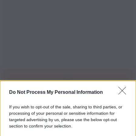
Do Not Process My Personal Information
Iscriviti alla nostra Newsletter
If you wish to opt-out of the sale, sharing to third parties, or
Iscriviti alla nostra newsletter per non perdere le ultime
processing of your personal or sensitive information for
novità
targeted advertising by us, please use the below opt-out
section to confirm your selection.
Iscriviti Ora