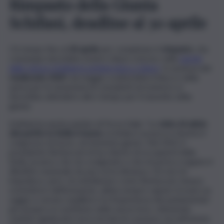
Rimpasto della Giunta
Schifani, deadline al 30 aprile
C’è tempo fino al
30 aprile
per completare il
rimpasto
, che
comunque dovrebbe essere chiuso a breve, nelle
parole
dello stesso Schifani in un’intervista a
Libero
. In assenza del
rendiconto 2025
, da maggio scatterebbe il blocco della
spesa per le assunzioni di consulenti ed esterni e si
dovrebbe attendere altro tempo per il riassetto della
giunta.
Schifani ha anche parlato di Forza Italia: “Lo
stato di salute
del partito in Sicilia è buono
, la Sicilia è azzurra e faremo il
congresso di sicuro, al momento giusto. Nel 2022, il
presidente Berlusconi mi ha chiesto di occuparmi della
Sicilia, incarico che sto svolgendo e che mi porta a seguire il
dibattito nazionale da una certa distanza. Ciò non mi
impedisce, però, di sottolineare come Berlusconi, tenace
sostenitore dell’inclusione, abbia sempre saputo trovare un
saggio e sereno equilibrio tra l’esperienza dei parlamentari
più anziani e il contributo delle nuove leve, ottenendo
risultati significativi sia in termini di consenso sia nell’azione