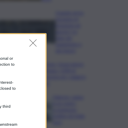
Quando arriva
l’assegno di
inclusione ad
agosto? Le
date del
pagamento e
dei rinnovi
sonal or
Turismo, Osservatorio
ection to
Telepass: +20% di
interesse per i viaggi in
nterest-
auto
closed to
Palermo, rapina
in un centro
 third
scommesse:
bottino da 5mila
euro
Downstream