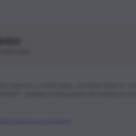
letter
le ultime novità
26 | Ediservice s.r.l. 95126 Catania – Via Principe Nicola, 22 – P
3210875 – Quotidiano di Sicilia usufruisce dei contributi di cui al
Alberto Tregua
Lavora con noi
Gerenza