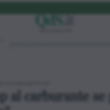
sabato 8 agosto 2026
Ambiente
Lavoro
Economia
Politica
Cultura
Dai Mercati
Podcast
Vid
nte se prosegue guerra in Iran”
op al carburante se