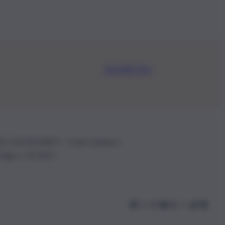
Iscriviti Ora
.IVA: 01153210875 – Cciaa Catania n.
 D.lgs n. 70/2017