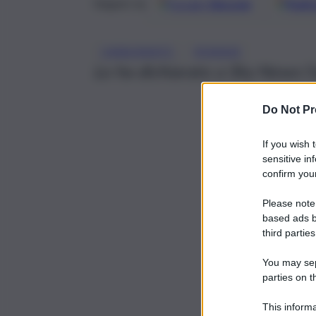
Google
Discover
Fonti 
Seguici su
, 
CARBURANTE
RYANAIR
Lo ha dichiarato a Sky News l’
Do Not Pr
If you wish 
sensitive in
confirm your
Please note
based ads b
third parties
You may sepa
parties on t
This informa