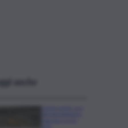
ggi anche
Caretta caretta, circa
280 nidi individuati in
Italia dopo record
2025