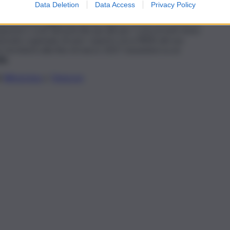
Data Deletion
Data Access
Privacy Policy
aeree estive superiore al 3%
rispetto all’anno precedente,
apacità e costi del petrolio più alti per i concorrenti meno
nciato a gennaio di aver coperto circa l’80% del suo
e terminerà alla fine di marzo 2027, basandosi su un
le.
li
WhatsApp
e
Telegram