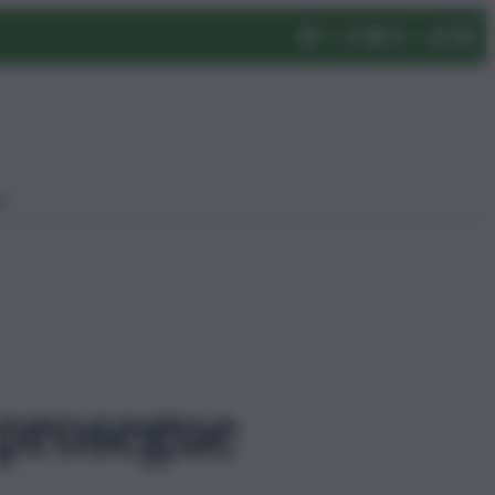
eo
 prosegue