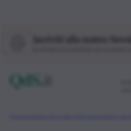
Iscriviti alla nostra News
Iscriviti alla nostra newsletter per non perdere 
© 20
0115
Chi Siamo
Fondazione Etica e Valori Marilù Tregua
Fondatore Carlo 