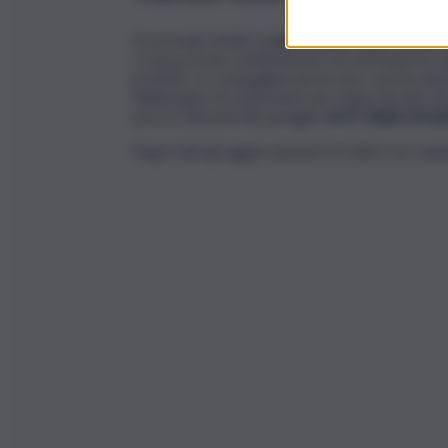
Si prevede infatti un
incremento delle tariffe 
a causa di una combinazione di restrizioni di c
protetti. La compagnia aerea
low cost
ha annu
fabbisogno di carburante per l’anno fiscale ch
prezzo del petrolio greggio
di 67 dollari al bari
Segui tutti gli aggiornamenti di QdS.it sui cana