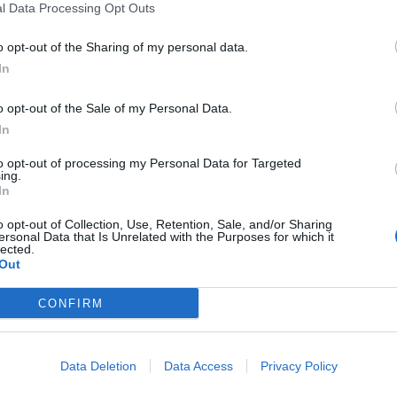
l Data Processing Opt Outs
presentazione delle istanze relative all’avviso
Aiuto
i di latte e agli agricoltori colpiti dalla
crisi
del conflitto
o opt-out of the Sharing of my personal data.
uoli debitori dei Consorzi di Bonifica della Sicilia.
In
n formato cartaceo con le modalità indicate nell’
avviso del
o opt-out of the Sale of my Personal Data.
In
ricoltori e produttori di latte
to opt-out of processing my Personal Data for Targeted
ing.
In
a che, nel caso degli aiuti agli agricoltori debitori dei
tributo eccezionale
anche nei casi di regolari e
o opt-out of Collection, Use, Retention, Sale, and/or Sharing
tione aziendale e nei casi di gestione in affitto delle
ersonal Data that Is Unrelated with the Purposes for which it
lected.
Out
oncesso per l’abbattimento dei
pagamenti
dovuti dagli
ociati per gli anni 2020, 2021 e 2022. Questo sia nei casi di
CONFIRM
 pagamenti già effettuati. In quest’ultimo caso, gli importi
viso in questione saranno compensati dai Consorzi di
di sgravio sui pagamenti dovuti per gli anni successivi.
Data Deletion
Data Access
Privacy Policy
 casi di aziende agricole ricadenti su più consorzi,
uto, una per ciascun consorzio di appartenenza. L’importo