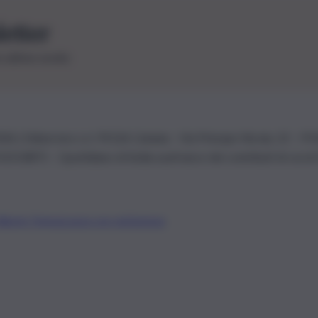
letter
le ultime novità
26 | Ediservice s.r.l. 95126 Catania – Via Principe Nicola, 22 – P
3210875 – Quotidiano di Sicilia usufruisce dei contributi di cui al
Alberto Tregua
Lavora con noi
Gerenza