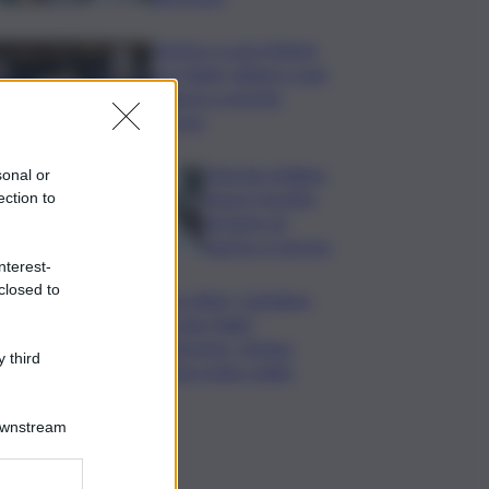
Vertice a casa Meloni
con Tajani, Salvini e Lupi:
bilancio e priorità
ripresa
Operaio siciliano
sonal or
muore travolto
ection to
da lastre di
marmo a Carrara
nterest-
closed to
Banco Bpm, Castagna:
Agricole Italia?
Valuteremo, ritengo
 third
fusione molto solida
Downstream