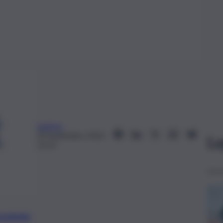
webms
29 Settembre 2022,
Le
13:13
preferite