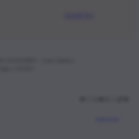
Iscriviti Ora
.IVA: 01153210875 – Cciaa Catania n.
 D.lgs n. 70/2017
Scarica l’app