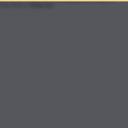
imane fissato a
35mila euro
.