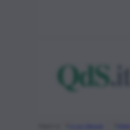
Google
Discover
Fonti 
Seguici su