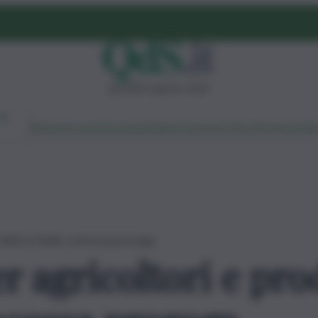
giovedì 6 agosto 2026
Ambiente
Lavoro
Economia
Politica
Cultura
Dai Mercati
Podcast
Vid
 latte in Sicilia: concessa proroga
er agricoltori e pro