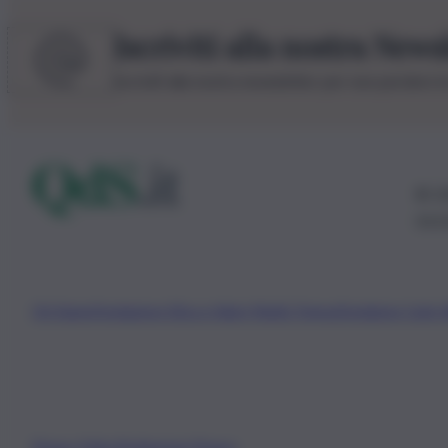
Iscriviti alla nostra News
Iscriviti alla nostra newsletter per non perdere 
© 20
0115
Chi Siamo
Fondazione Etica e Valori Marilù Tregua
Fondatore Carlo 
Privacy Policy
Preferenze Privacy