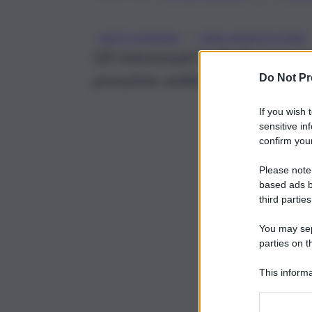
, 
AIUTI UCRAINA
CRISI AGRICOLTURA
Gli interessati in Sicilia pot
prossime settimane e ottenere
Do Not Pr
If you wish 
sensitive in
confirm your
Please note
based ads b
third parties
You may sepa
parties on t
This informa
Participants