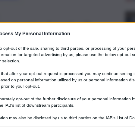
ranno presentare domanda nelle
 contributi da 300 a 35mila euro.
ocess My Personal Information
to opt-out of the sale, sharing to third parties, or processing of your per
formation for targeted advertising by us, please use the below opt-out s
 selection.
 that after your opt-out request is processed you may continue seeing i
ased on personal information utilized by us or personal information dis
 prior to your opt-out.
rately opt-out of the further disclosure of your personal information by
he IAB’s list of downstream participants.
tion may also be disclosed by us to third parties on the IAB’s List of 
 that may further disclose it to other third parties.