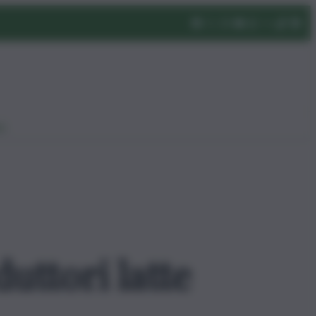
eo
duttori latte