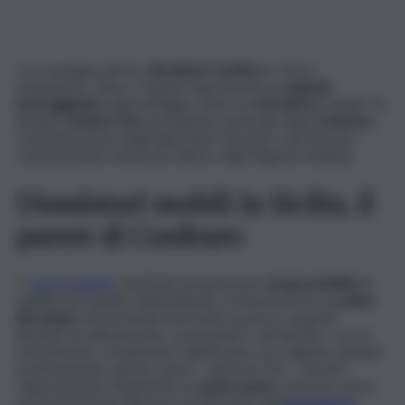
“La consegna dei tre
dissalatori mobili
per Porto
Empedocle, Gela e Trapani rappresenta un
segnale
incoraggiante
nella battaglia contro la
crisi idrica
in Sicilia”: lo
dichiara
Andrea Tiso
, presidente nazionale della
Confeuro
,
Confederazione degli Agricoltori Europei e del Mondo,
commentando l’annuncio diffuso dalla Regione Siciliana.
Dissalatori mobili in Sicilia, il
parere di Confeuro
“I
nuovi impianti
, destinati ad assicurare
acqua potabile
di
qualità nel rispetto dell’ambiente, si inseriscono in un
piano
più ampio
che prevede interventi su pozzi, sorgenti,
impianti di sollevamento, acquedotti e reti idriche, con un
investimento complessivo significativo. Accogliamo dunque
positivamente queste opere – afferma Tiso – perché
rappresentano finalmente un
primo passo
concreto verso
una gestione più efficace ed efficiente dell’
emergenza