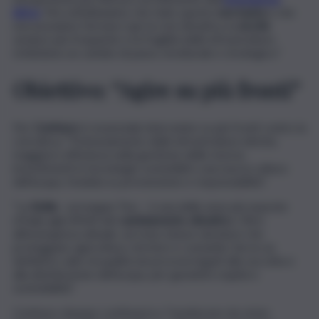
idrica
. Ma sottolineiamo che tutto questo
non basta
e che
non possiamo fermarci qui: la crisi climatica, la
siccità
sempre più frequente e la fragilità delle infrastrutture
richiedono un cambio di passo strutturale e strategico.”
Obiettivo: “Agire su più fronti”
Per
Confeuro
è essenziale intervenire su più fronti contro la
crisi idrica: “Potenziamento delle infrastrutture idriche,
maggiore efficienza nella gestione delle risorse,
investimenti in tecnologie sostenibili e una nuova cultura
dell’acqua, fondata su prevenzione e responsabilità”.
“La
Sicilia
– prosegue Tiso – è una delle aree più esposte
d’Italia agli effetti del
cambiamento climatico
. Oltre
all’emergenza attuale, servono misure durature che
proteggano agricoltura, territori e comunità. Serve un
definitivo salto di qualità nei processi legati alla raccolta e
alla distribuzione dell’acqua, per garantire equità e
sostenibilità”.
Confeuro dunque continuerà a “monitorare da vicino