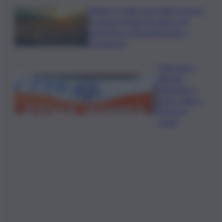
Meteo, il caldo non molla: in arrivo
la quarta ondata di calore con
punte fino a 40 gradi anche a
Ferragosto
Disgrazia a
Riposto:
bagnante si
sente male e
muore in
acqua