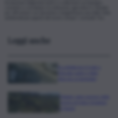
l’evoluzione degli interventi e a sollecitare un impegno
costante e coordinato tra istituzioni, agricoltori e cittadini
per affrontare con decisione e lungimiranza una delle sfide
ambientali più urgenti del nostro tempo”, conclude Tiso.
Leggi anche
Accoltellarono il rivale a
Marsala: padre e figlio
finiscono ai domiciliari
Follador wine sponsor della
mostra di Heinz Schattner
a Napoli