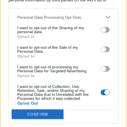
personal information by third parties on the IAB’s list of
© 2026 | Ediservice s.r.l. 95126 Catania – Via Principe
downstream participants.
Nicola, 22 – P.IVA: 01153210875 – Cciaa Catania n.
Personal Data Processing Opt Outs
This information may also be disclosed by us to third parties
01153210875 – Quotidiano di Sicilia usufruisce dei
on the IAB’s List of Downstream Participants that may further
contributi di cui al D.lgs n. 70/2017
I want to opt-out of the Sharing of my
disclose it to other third parties.
personal data.
Opted In
I want to opt-out of the Sale of my
Personal Data.
Chi Siamo
Opted In
Fondazione Etica e Valori Marilù Tregua
Fondatore Carlo Alberto Tregua
Lavora con noi
I want to opt-out of processing my
Personal Data for Targeted Advertising.
Gerenza
Opted In
I want to opt-out of Collection, Use,
Retention, Sale, and/or Sharing of my
Personal Data that Is Unrelated with the
Purposes for which it was collected.
Opted Out
Scarica l’app
CONFIRM
Privacy Policy
Preferenze Privacy