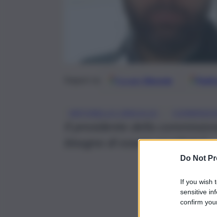
Google
Discover
Fonti 
Seguici su
, 
ANTONELLO CRACOLICI
COMMISSIO
Il presidente della commission
bisogno di essere ascoltata”
Do Not Pr
If you wish 
sensitive in
confirm your