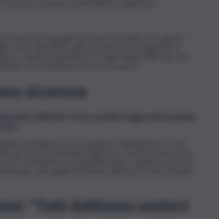
faccia la sua parte, anche dentro il quartiere”.
e è stanca e ha bisogno di essere ascoltata. Per questo
 scuola, alla Chiesa, alle associazioni, ai magistrati, ai
ere, e neanche giustificare i troppi silenzi dello Zen, ma
urali, e la commissione farà la sua parte”.
iano sicurezza
interventi sufficienti o forse sarebbe meglio anche pensare
rosse?
vano il problema, né mi convince la definizione di ‘zona
mia da covid per impedire l’ingresso o l’uscita da una zona.
 uscire, al massimo si fa qualche daspo a qualcuno, ma con
omerang, cioè quello di spostare altrove le zone di rischio.
tani: “Tutti dobbiamo sentirci