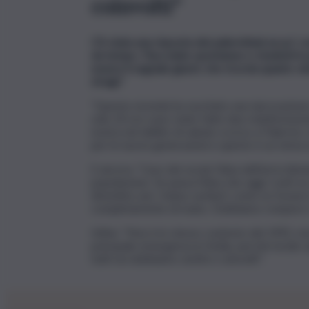
coinvolti”
C’è stata una risposta dei palermitani un po’
da tempo. Fiaccolate spontanee e studenti in p
essere il segnale giusto che ricorda quanto v
stragi?
“Questa vicenda ha suscitato una riprovazione 
sole 24 ore sono state fatte due manifestazion
nostra nel delitto di sabato scorso a Palermo,
per le nuove generazioni e questo è un tema su
E ancora: “L’uso dei social, l’idea dell’arricchi
popolazione. Se passa l’idea che oggi ‘conti se 
diventino uno ‘status symbol’, come se fossero 
completamente di mano. Dobbiamo rompere i mo
Infine: “Non è lo stesso contesto del 1992, m
principale emergenza in Sicilia, perché incide s
tutti noi dobbiamo sentirci coinvolti”.