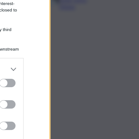
nterest-
19enne
closed to
 third
Downstream