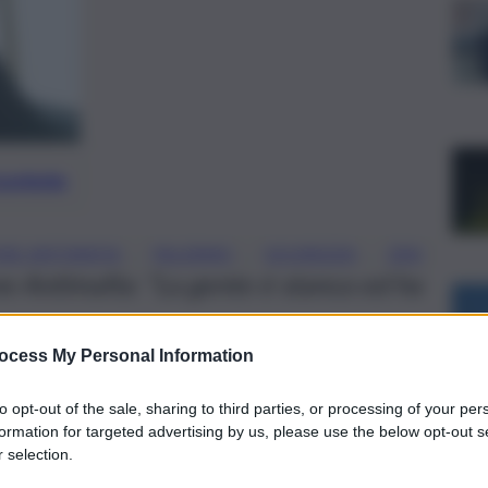
preferite
, 
, 
, 
NE ANTIMAFIA
PALERMO
SICUREZZA
ZEN
e Antimafia: “La gente è stanca ed ha
ocess My Personal Information
to opt-out of the sale, sharing to third parties, or processing of your per
formation for targeted advertising by us, please use the below opt-out s
 selection.