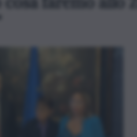
 cosa faremo allo 
”