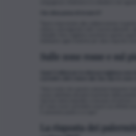
vergognoso. Andremo lì a chiedere che ognuno 
Che clima pensa di trovare lì?
“
Spero improntato alla collaborazione, la gent
stiamo coinvolgendo tutti, trasversalmente, dalla
cittadini. Non vogliamo assolvere questo quarti
dobbiamo agire insieme per dare risposte strutt
Sulle zone rosse e sul p
Quasi 3 milioni per la videosorveglianza sono 
a presidi e altre misure allo Zen, tipo le zone 
“Non credo che queste soluzioni tampone risol
rossa’, adottata durante il periodo della pande
Qui non viene impedito a nessuno di entrare o
le ‘zone rosse’ potrebbe esserci un effetto bo
E saremmo punto e a capo”.
La risposta dei palermi