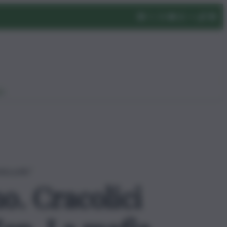
eo
bia pelle”
o. Cracolici