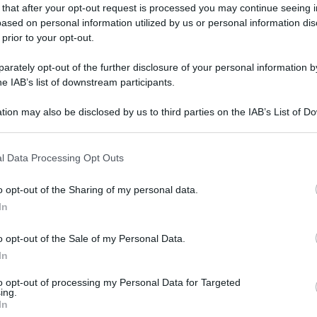
 that after your opt-out request is processed you may continue seeing i
ased on personal information utilized by us or personal information dis
 prior to your opt-out.
rately opt-out of the further disclosure of your personal information by
he IAB’s list of downstream participants.
tion may also be disclosed by us to third parties on the IAB’s List of 
 that may further disclose it to other third parties.
l giovane
Paolo Taormina
avvenuto nella notte di domenica
l Data Processing Opt Outs
 anche i cittadini che in questo periodo sono stati
hanno anche raccolto l’invito degli arcivescovi di Palermo
cchi ad un
sabato sera alternativo
di preghiera nel sagrato
o opt-out of the Sharing of my personal data.
In
 gli episodi di violenza, che si tratti di spaccio di droga, o
ede ordine e sicurezza non solo nella Movida ma anche nelle
o opt-out of the Sale of my Personal Data.
In
tro dell’Interno Matteo Piantedosi, il presidente della
to opt-out of processing my Personal Data for Targeted
mo Roberto Lagalla è stato approvato un piano di
ing.
stituito tre zone rosse
in centro individuate dal comitato
In