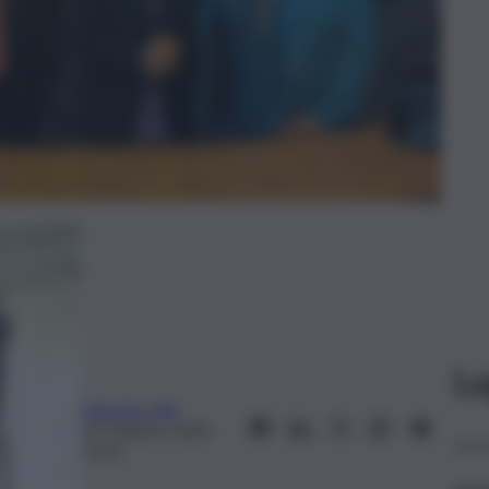
Le
Edoardo Ullo
21 Ottobre 2025,
13:31