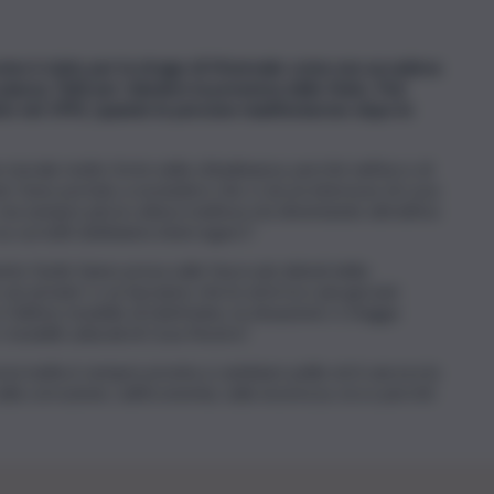
 come è stato per la strage di Monreale come non accadeva
iazza. Tutti per chiedere la presenza dello Stato. Può
isto nel 1992, quando le persone manifestarono dopo le
morale molto forte nella cittadinanza, perché nell’arco di
i. Sono portato a escludere che ci sia un interesse di cosa
 ma sempre più la cultura mafiosa sta diventando attrattiva
 cui tutti dobbiamo interrogarci”.
mento facile fanno presa sulle fasce più deboli della
sei armato’ e se lasciamo che le armi tra i più giovani
l’ultimo modello di telefonino, la situazione ci sfugge
delli culturali di Cosa Nostra”.
a la mafia è sempre pronta a cambiare pelle ed è ancora la
ulla corruzione, sull’economia, sulla sicurezza, ecco perché