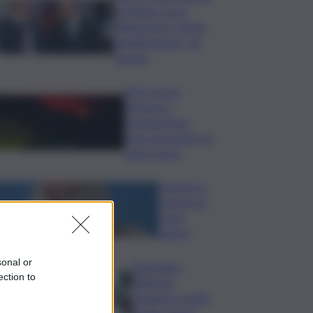
problemi con la
fideiussione: rischio
penalizzazione, gli
scenari
Etna, nuove
chiusure a
Fontanarossa;
stop provvisorio ai
voli in arrivo
Francesco
Guccini un
bravo
autore
sonal or
Tragedia a
ection to
Palermo:
schianto a notte
fonda, morto