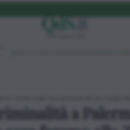
sabato 8 agosto 2026
Ambiente
Lavoro
Economia
Politica
Cultura
Dai Mercati
Podcast
Vid
alermo. Cracolici al QdS: “Ecco cosa faremo allo Zen. La mafia cam
riminalità a Palerm