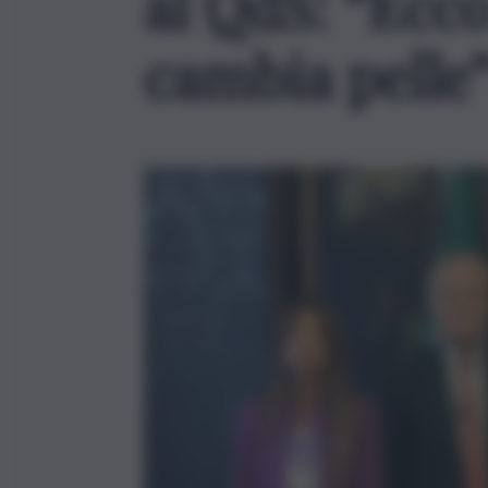
al QdS: “Ecco
cambia pelle