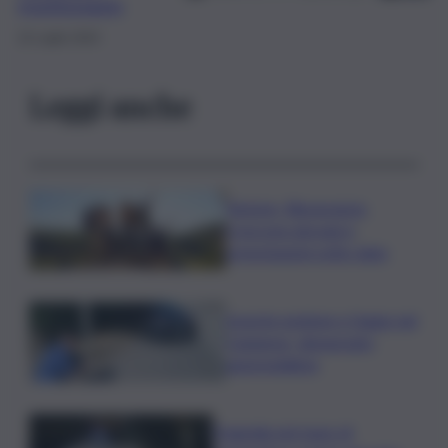
monitoraggio
22 Luglio 2024
Leggi anche
Turismo, Bluvacanze:
crescono giovani e
prenotazioni sotto data
Investe pedone e fugge nel
Catanese, denunciato
automobilista
Tragedia nel mare di