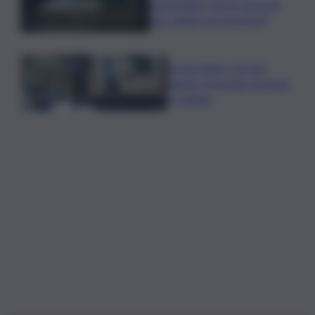
Lampedusa, morto giovane
sub colpito da gommone
A passeggio con una
pistola, arrestato giovane
a Catania