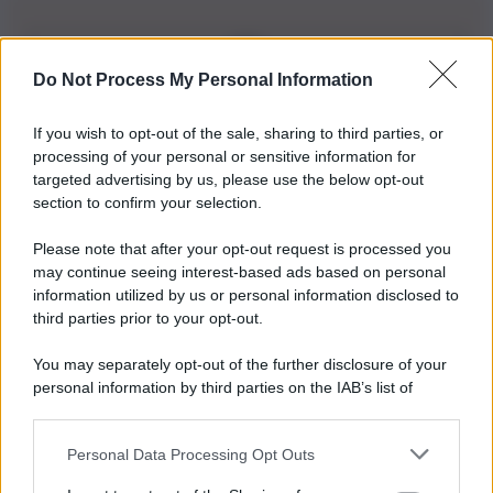
Do Not Process My Personal Information
Iscriviti alla nostra Newsletter
If you wish to opt-out of the sale, sharing to third parties, or
Iscriviti alla nostra newsletter per non perdere le ultime
processing of your personal or sensitive information for
novità
targeted advertising by us, please use the below opt-out
section to confirm your selection.
Iscriviti Ora
Please note that after your opt-out request is processed you
may continue seeing interest-based ads based on personal
information utilized by us or personal information disclosed to
third parties prior to your opt-out.
You may separately opt-out of the further disclosure of your
personal information by third parties on the IAB’s list of
© 2026 | Ediservice s.r.l. 95126 Catania – Via Principe
downstream participants.
Nicola, 22 – P.IVA: 01153210875 – Cciaa Catania n.
Personal Data Processing Opt Outs
This information may also be disclosed by us to third parties
01153210875 – Quotidiano di Sicilia usufruisce dei
on the IAB’s List of Downstream Participants that may further
contributi di cui al D.lgs n. 70/2017