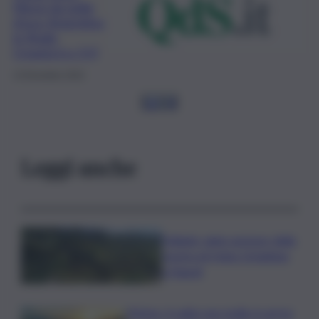
Messi da pelle
d’oca: Argentina
in finale,
Croazia k.o 3-0
13 Dicembre 2022
1
2
3
4
Leggi anche
Follador wine sponsor della
mostra di Heinz Schattner
a Napoli
Meteo, il caldo non molla: in arrivo