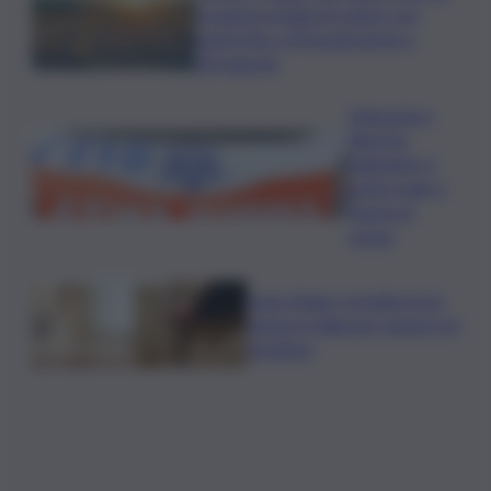
la quarta ondata di calore con
punte fino a 40 gradi anche a
Ferragosto
Disgrazia a
Riposto:
bagnante si
sente male e
muore in
acqua
Case rifugio, la Sicilia tra le
prime in Italia per numero di
strutture