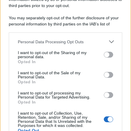
third parties prior to your opt-out.
You may separately opt-out of the further disclosure of your
personal information by third parties on the IAB’s list of
© 2026 | Ediservice s.r.l. 95126 Catania – Via Principe
downstream participants.
Nicola, 22 – P.IVA: 01153210875 – Cciaa Catania n.
Personal Data Processing Opt Outs
This information may also be disclosed by us to third parties
01153210875 – Quotidiano di Sicilia usufruisce dei
on the IAB’s List of Downstream Participants that may further
contributi di cui al D.lgs n. 70/2017
I want to opt-out of the Sharing of my
disclose it to other third parties.
personal data.
Opted In
I want to opt-out of the Sale of my
Personal Data.
Chi Siamo
Opted In
Fondazione Etica e Valori Marilù Tregua
Fondatore Carlo Alberto Tregua
Lavora con noi
I want to opt-out of processing my
Personal Data for Targeted Advertising.
Gerenza
Opted In
I want to opt-out of Collection, Use,
Retention, Sale, and/or Sharing of my
Personal Data that Is Unrelated with the
Purposes for which it was collected.
Opted Out