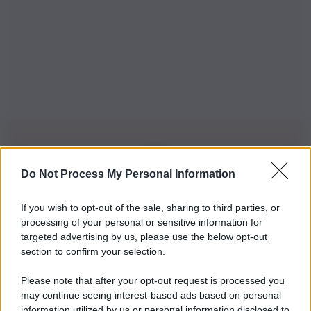
Do Not Process My Personal Information
Iscriviti alla nostra Newsletter
If you wish to opt-out of the sale, sharing to third parties, or
Iscriviti alla nostra newsletter per non perdere le ultime
processing of your personal or sensitive information for
novità
targeted advertising by us, please use the below opt-out
section to confirm your selection.
Iscriviti Ora
Please note that after your opt-out request is processed you
may continue seeing interest-based ads based on personal
information utilized by us or personal information disclosed to