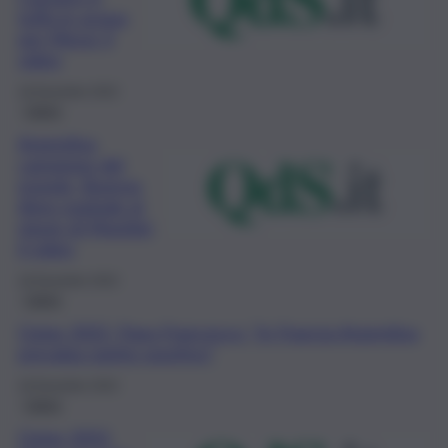
tuffa in acqua
per Messi: il
video
18 Dicembre 2022
Calcio
Argentina
campione del
mondo, Buenos
Aires esplode al
rigore di Montiel:
il video
18 Dicembre 2022
Calcio
Qatar 2022, Papa Francesco: “In Francia-Argentina
prevalga spirito sportivo”
18 Dicembre 2022
Calcio
Qatar 2022,