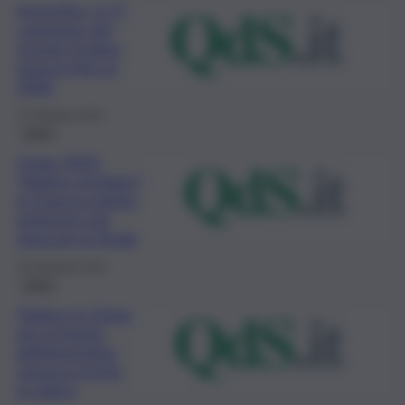
Argentina, il CT
campione del
mondo Scaloni
rinnova fino al
2026
27 Febbraio 2023
Calcio
Qatar 2022:
“Arbitro venduto”,
in Francia partita
petizione per
rigiocare la finale
22 Dicembre 2022
Calcio
Topless in Qatar
per il trionfo
dell’Argentina:
ragazza rischia
la galera