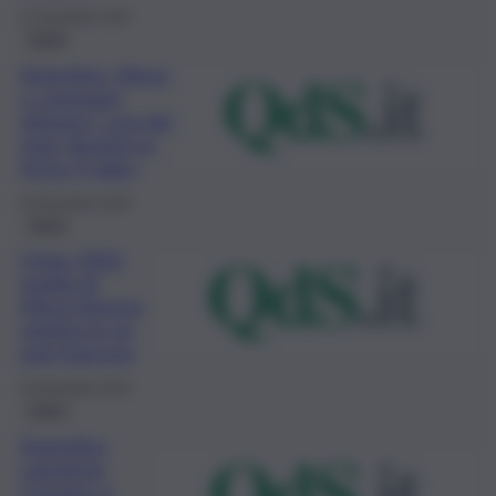
21 Dicembre 2022
Calcio
Argentina, Messi
e compagni
sfiorano i cavi del
tram durante la
festa: il video
20 Dicembre 2022
Calcio
Qatar 2022:
maglia di
Messi diventa
zerbino in un
pub francese
20 Dicembre 2022
Calcio
Argentina
campione,
Cassano si