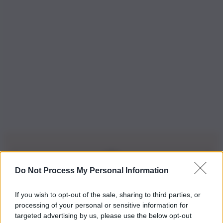
Do Not Process My Personal Information
Iscriviti alla nostra Newsletter
If you wish to opt-out of the sale, sharing to third parties, or
Iscriviti alla nostra newsletter per non perdere le ultime
processing of your personal or sensitive information for
novità
targeted advertising by us, please use the below opt-out