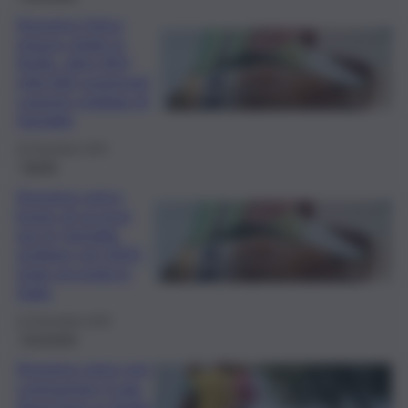
Assegno Unico
misura vitale in
Sicilia, oltre 810
mila figli sostenuti:
coperte migliaia di
famiglie
25 Dicembre 2025
Sanità
Assegno unico,
boom di accessi
per le famiglie
siciliane nel 2025:
Isola seconda in
Italia
22 Novembre 2025
Economia
Assegno unico per
contrastare il gap
Nord-Sud: in Sicilia