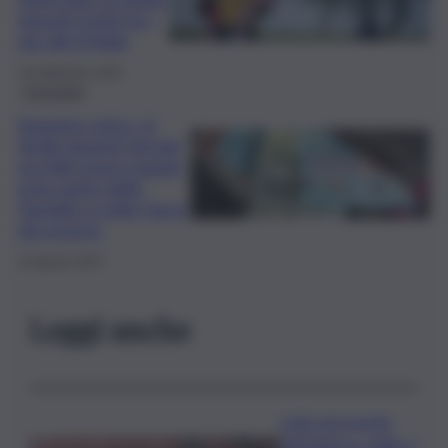
importi medi tra i
più alti d’Italia
19 Settembre 2025
Economia
Assegno unico, in
Sicilia importi elevati
ma figli meno pagati:
gran parte delle
famiglie è nelle fasce
più povere
10 Agosto 2025
Leggi anche
Lutto nel mondo
dell’atletica: addio a