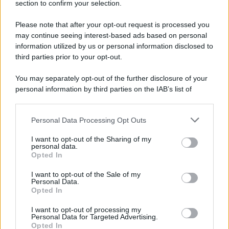
section to confirm your selection.
Iscriviti Ora
Please note that after your opt-out request is processed you
may continue seeing interest-based ads based on personal
information utilized by us or personal information disclosed to
third parties prior to your opt-out.
You may separately opt-out of the further disclosure of your
personal information by third parties on the IAB’s list of
© 2026 | Ediservice s.r.l. 95126 Catania – Via Principe
downstream participants.
Nicola, 22 – P.IVA: 01153210875 – Cciaa Catania n.
Personal Data Processing Opt Outs
This information may also be disclosed by us to third parties
01153210875 – Quotidiano di Sicilia usufruisce dei
on the IAB’s List of Downstream Participants that may further
contributi di cui al D.lgs n. 70/2017
I want to opt-out of the Sharing of my
disclose it to other third parties.
personal data.
Opted In
I want to opt-out of the Sale of my
Personal Data.
Chi Siamo
Opted In
Fondazione Etica e Valori Marilù Tregua
Fondatore Carlo Alberto Tregua
Lavora con noi
I want to opt-out of processing my
Personal Data for Targeted Advertising.
Gerenza
Opted In