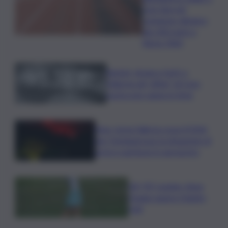
Livio Berruti,
campione olimpico
dei 200 metri a
Roma 1960
Racket, droga e furti: a
Palermo gli “affari” di Cosa
nostra non vanno in ferie
Etna, torna l’allerta rossa VONA
per Fontanarossa: la situazione di
arrivi e partenze in aeroporto
Glf, PIF London, Anna
Huang supera Charley
Hull