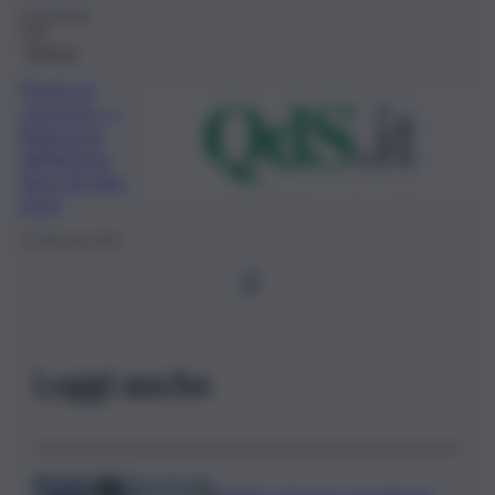
6 Novembre
2021
Ragusa
Prezzi al
consumo, a
Ragusa la
deflazione
dura da otto
mesi
15 Gennaio 2021
1
Leggi anche