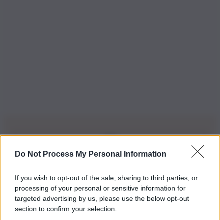
Do Not Process My Personal Information
Iscriviti alla nostra Newsletter
If you wish to opt-out of the sale, sharing to third parties, or
Iscriviti alla nostra newsletter per non perdere le ultime
processing of your personal or sensitive information for
novità
targeted advertising by us, please use the below opt-out
section to confirm your selection.
Iscriviti Ora