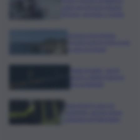
VIDEO | Armato di taglierino
rapinò una farmacia rubando
900 euro, arrestato a Catania
Gestione Area Marina
Protetta Isola di Ustica resta
in capo al Comune
”Bolle di Malto”: dal 30
agosto a Biella 9 giorni di
birra artigianale
Fuga di gas in casa con
esplosione, giovane donna
ustionata nel Palermitano