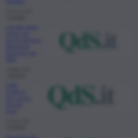
famiglia
5 Gennaio 2023
Consumo
Carrello della
spesa, sui
prezzi dei beni
alimentari
aumento del
40%
4 Maggio 2022
Consumo
Dalla
frutta al
gas, la top
ten dei
ricari
21 Aprile 2022
Consumo
Aumento dei