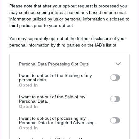
Please note that after your opt-out request is processed you
may continue seeing interest-based ads based on personal
information utilized by us or personal information disclosed to
third parties prior to your opt-out.
You may separately opt-out of the further disclosure of your
personal information by third parties on the IAB’s list of
© 2026 | Ediservice s.r.l. 95126 Catania – Via Principe
downstream participants.
Nicola, 22 – P.IVA: 01153210875 – Cciaa Catania n.
Personal Data Processing Opt Outs
This information may also be disclosed by us to third parties
01153210875 – Quotidiano di Sicilia usufruisce dei
on the IAB’s List of Downstream Participants that may further
contributi di cui al D.lgs n. 70/2017
I want to opt-out of the Sharing of my
disclose it to other third parties.
personal data.
Opted In
I want to opt-out of the Sale of my
Personal Data.
Chi Siamo
Opted In
Fondazione Etica e Valori Marilù Tregua
Fondatore Carlo Alberto Tregua
Lavora con noi
I want to opt-out of processing my
Personal Data for Targeted Advertising.
Gerenza
Opted In