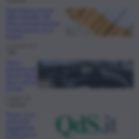
Aumentano i prezzi
delle sigarette, dal
primo gennaio fumare
costerà di più. Ecco
quanto
12 Dicembre 2025
Fatti
Dazi e
aumento dei
prezzi: Xbox
alza i costi in
Europa
2 Maggio 2025
Consumo
Prezzi, si va
verso una
stangata da
2.400 euro a