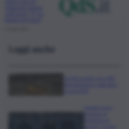
primo caso di
influenza aviaria
nell’uomo: “E’ un
bimbo di 4 anni”
27 Aprile 2022
Leggi anche
Caretta caretta, circa 280
nidi individuati in Italia dopo
record 2025
Quando arriva
l’assegno di
inclusione ad
agosto? Le date