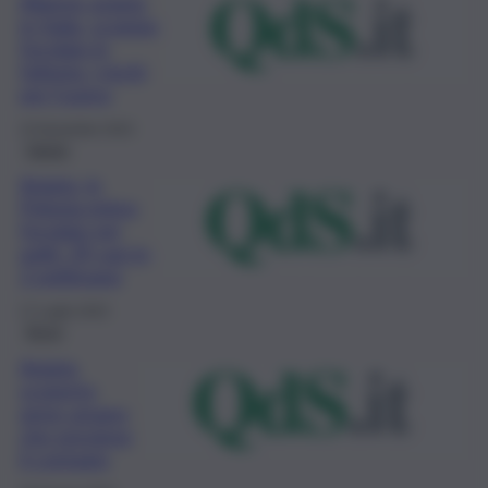
Allarme aviaria
in Italia, scoppia
focolaio in
fattoria: i rischi
per l’uomo
15 Novembre 2023
Salute
Aviaria, in
Polonia primo
focolaio nei
gatti: 29 casi in
2 settimane
17 Luglio 2023
Brevi
Aviaria,
scoperto
gene umano
che previene
il contagio