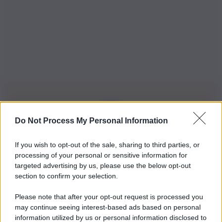
Do Not Process My Personal Information
Iscriviti alla nostra Newsletter
If you wish to opt-out of the sale, sharing to third parties, or
Iscriviti alla nostra newsletter per non perdere le ultime
processing of your personal or sensitive information for
novità
targeted advertising by us, please use the below opt-out
section to confirm your selection.
Iscriviti Ora
Please note that after your opt-out request is processed you
may continue seeing interest-based ads based on personal
information utilized by us or personal information disclosed to