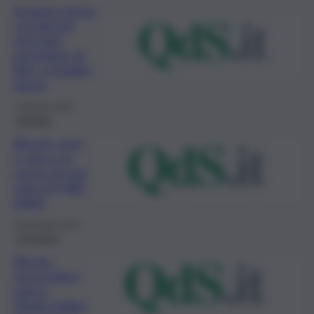
Acquista droga
con bitcoin,
arrestato
percettore di
RdC a Giardini
Naxos
7 Gennaio 2022
Agenzia
Bitcoin corre
e vola a un
nuovo record
sopra 67.000
dollari
9 Novembre 2021
Economia
Bitcoin,
nuovo balzo
sopra i
50mila dollari