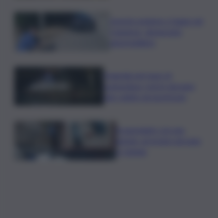
Investe pedone e fugge nel
Catanese, denunciato
automobilista
Tragedia nel mare di
Lampedusa, morto giovane
sub colpito da gommone
A passeggio con una
pistola, arrestato giovane
a Catania