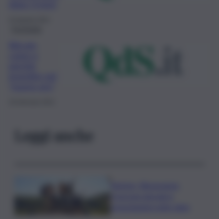
dopo 3 mesi
24 Agosto 2021
Economia
Bitcoin,
come e
perchè
investire nel
“nuovo oro”
18 Gennaio 2021
Leggi anche
Turismo, Bluvacanze:
crescono giovani e
prenotazioni sotto data