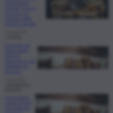
medio-lungo
periodo: ecco la
crescita e lo
sviluppo della
moneta virtuale
27 Maggio 2025
Economia
Exchange di
criptovalute
2024, le
piattaforme più
affidabili sul
mercato
27 Marzo 2024
Fatti dall’Italia e
dal mondo
Criptovalute,
nuovo record
per il bitcoin: