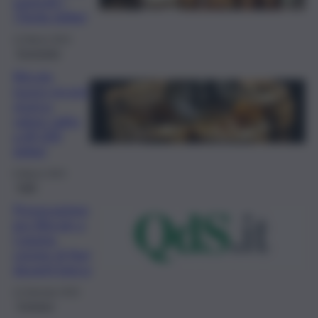
superati i
72mila dollari
12 Marzo 2024
Economia
Bitcoin,
nuovo record
storico:
valore salito
a 69.200
dollari
6 Marzo 2024
Fatti
Provocazione
pro Bitcoin a
Catania,
corone di fiori
davanti banca
12 Gennaio 2022
Cronaca