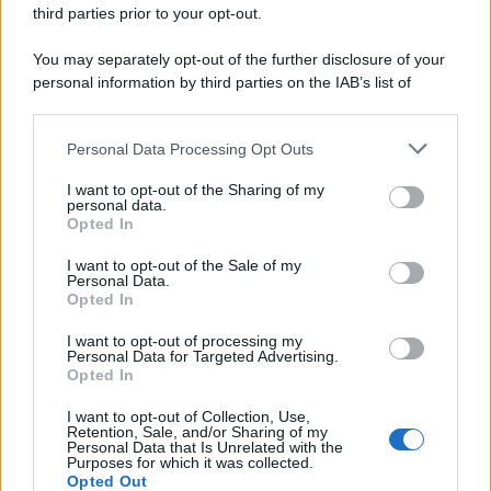
third parties prior to your opt-out.
You may separately opt-out of the further disclosure of your
personal information by third parties on the IAB’s list of
© 2026 | Ediservice s.r.l. 95126 Catania – Via Principe
downstream participants.
Nicola, 22 – P.IVA: 01153210875 – Cciaa Catania n.
Personal Data Processing Opt Outs
This information may also be disclosed by us to third parties
01153210875 – Quotidiano di Sicilia usufruisce dei
on the IAB’s List of Downstream Participants that may further
contributi di cui al D.lgs n. 70/2017
I want to opt-out of the Sharing of my
disclose it to other third parties.
personal data.
Opted In
I want to opt-out of the Sale of my
Personal Data.
Chi Siamo
Opted In
Fondazione Etica e Valori Marilù Tregua
Fondatore Carlo Alberto Tregua
Lavora con noi
I want to opt-out of processing my
Personal Data for Targeted Advertising.
Gerenza
Opted In
I want to opt-out of Collection, Use,
Retention, Sale, and/or Sharing of my
Personal Data that Is Unrelated with the
Purposes for which it was collected.
Opted Out
Scarica l’app