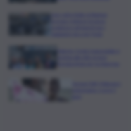
Caro voli in Sicilia, la Regione
proroga i rimborsi: la nuova
scadenza e gli importi per i
viaggiatori da e per l’Isola
Palermo, il molo trapezoidale si
avvicina alla città: al via la
fermata Amat per tre linee bus
Europei Tuffi, Pellacani è
pokerissimo: 5 ori in 5
gare