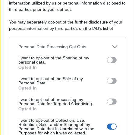
information utilized by us or personal information disclosed to
third parties prior to your opt-out.
You may separately opt-out of the further disclosure of your
personal information by third parties on the IAB’s list of
© 2026 | Ediservice s.r.l. 95126 Catania – Via Principe
downstream participants.
Nicola, 22 – P.IVA: 01153210875 – Cciaa Catania n.
Personal Data Processing Opt Outs
This information may also be disclosed by us to third parties
01153210875 – Quotidiano di Sicilia usufruisce dei
on the IAB’s List of Downstream Participants that may further
contributi di cui al D.lgs n. 70/2017
I want to opt-out of the Sharing of my
disclose it to other third parties.
personal data.
Opted In
I want to opt-out of the Sale of my
Personal Data.
Chi Siamo
Opted In
Fondazione Etica e Valori Marilù Tregua
Fondatore Carlo Alberto Tregua
Lavora con noi
I want to opt-out of processing my
Personal Data for Targeted Advertising.
Gerenza
Opted In
I want to opt-out of Collection, Use,
Retention, Sale, and/or Sharing of my
Personal Data that Is Unrelated with the
Purposes for which it was collected.