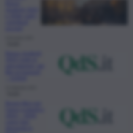
Bonus
studenti 2025
e 2026: tutti i
contributi
previsti
9 Dicembre 2025
Scuola
Bonus studenti
2023: tutte le
agevolazioni, dai
libri ai trasporti
– GUIDA
15 Settembre 2023
Scuola
Buono libro per
l’anno scolastico
2023 – 2024:
come fare
domanda in