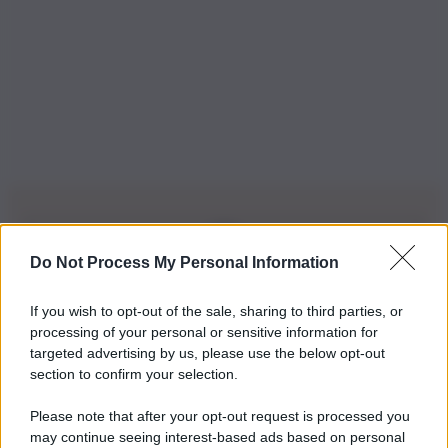
Do Not Process My Personal Information
Iscriviti alla nostra Newsletter
If you wish to opt-out of the sale, sharing to third parties, or
Iscriviti alla nostra newsletter per non perdere le ultime
processing of your personal or sensitive information for
novità
targeted advertising by us, please use the below opt-out
section to confirm your selection.
Iscriviti Ora
Please note that after your opt-out request is processed you
may continue seeing interest-based ads based on personal