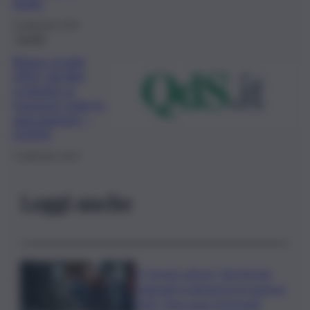
Sicilia
6 Settembre 2023
Scuola
Bonus scuola
2023, dai libri
scolastici ai
trasporti: tutte le
agevolazioni –
GUIDA
4 Settembre 2023
Leggi anche
Il “circolo vizioso” dei tirocini
regionali, la denuncia di Lauria al
QdS: “Non sono funzionali”