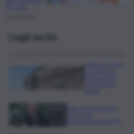
letto, ecchimosi
sul corpo
10 Febbraio 2026
Leggi anche
Manovra Coesione
e crescita, Anci:
“Bene aumento
trasferimenti ai
comuni”
Sogin: in 2025 utile balza
oltre 2,5 mln,
decommissioning al 47,7%