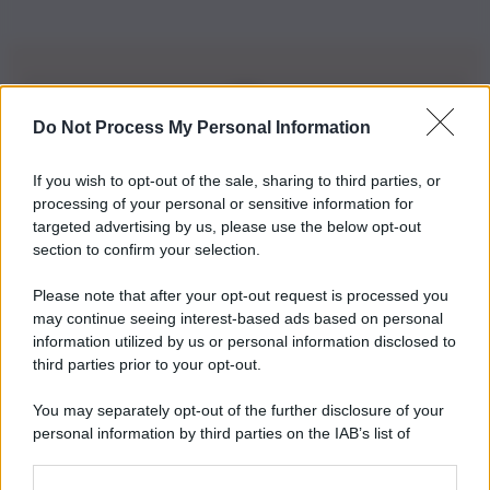
Do Not Process My Personal Information
Iscriviti alla nostra Newsletter
If you wish to opt-out of the sale, sharing to third parties, or
Iscriviti alla nostra newsletter per non perdere le ultime
processing of your personal or sensitive information for
novità
targeted advertising by us, please use the below opt-out
section to confirm your selection.
Iscriviti Ora
Please note that after your opt-out request is processed you
may continue seeing interest-based ads based on personal
information utilized by us or personal information disclosed to
third parties prior to your opt-out.
You may separately opt-out of the further disclosure of your
personal information by third parties on the IAB’s list of
© 2026 | Ediservice s.r.l. 95126 Catania – Via Principe
downstream participants.
Nicola, 22 – P.IVA: 01153210875 – Cciaa Catania n.