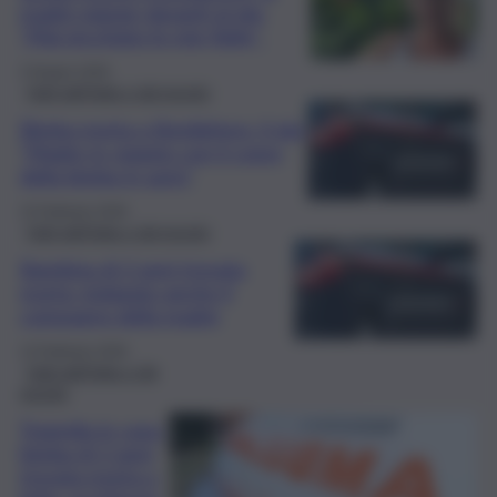
madre piange davanti al gip:
“Mai picchiato le mie figlie”
3 Giugno 2026
Fatti dall’Italia e dal mondo
Bimba morta a Bordighera, il gip:
“Madre in viaggio con il corpo
della bimba in auto”
15 Febbraio 2026
Fatti dall’Italia e dal mondo
Bambina di 2 anni trovata
morta: indagato anche il
compagno della madre
13 Febbraio 2026
Fatti dall’Italia e dal
mondo
Tragedia in casa:
bimba di 2 anni
trovata morta a