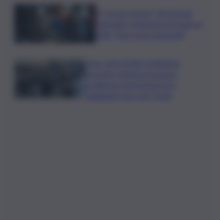
Il “circolo vizioso” dei tirocini
regionali, la denuncia di Lauria al
QdS: “Non sono funzionali”
Caro voli in Sicilia, la Regione
proroga i rimborsi: la nuova
scadenza e gli importi per i
viaggiatori da e per l’Isola