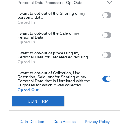
Personal Data Processing Opt Outs
This information may also be disclosed by us to third parties
01153210875 – Quotidiano di Sicilia usufruisce dei
on the IAB’s List of Downstream Participants that may further
contributi di cui al D.lgs n. 70/2017
I want to opt-out of the Sharing of my
disclose it to other third parties.
personal data.
Opted In
I want to opt-out of the Sale of my
Personal Data.
Chi Siamo
Opted In
Fondazione Etica e Valori Marilù Tregua
Fondatore Carlo Alberto Tregua
Lavora con noi
I want to opt-out of processing my
Personal Data for Targeted Advertising.
Gerenza
Opted In
I want to opt-out of Collection, Use,
Retention, Sale, and/or Sharing of my
Personal Data that Is Unrelated with the
Purposes for which it was collected.
Opted Out
Scarica l’app
CONFIRM
Privacy Policy
Preferenze Privacy
Data Deletion
Data Access
Privacy Policy