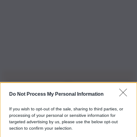
Do Not Process My Personal Information
Iscriviti alla nostra Newsletter
If you wish to opt-out of the sale, sharing to third parties, or
Iscriviti alla nostra newsletter per non perdere le ultime
processing of your personal or sensitive information for
novità
targeted advertising by us, please use the below opt-out
section to confirm your selection.
Iscriviti Ora