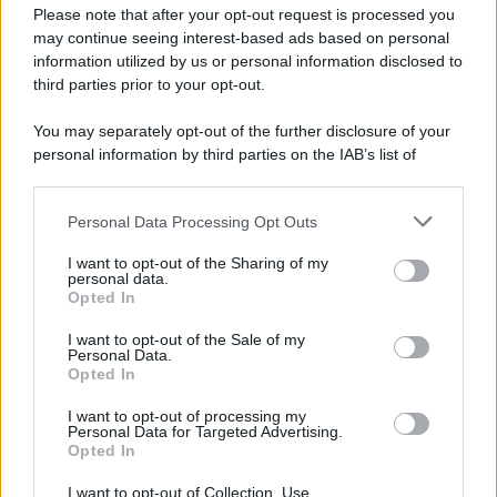
Please note that after your opt-out request is processed you
may continue seeing interest-based ads based on personal
information utilized by us or personal information disclosed to
third parties prior to your opt-out.
You may separately opt-out of the further disclosure of your
personal information by third parties on the IAB’s list of
© 2026 | Ediservice s.r.l. 95126 Catania – Via Principe
downstream participants.
Nicola, 22 – P.IVA: 01153210875 – Cciaa Catania n.
Personal Data Processing Opt Outs
This information may also be disclosed by us to third parties
01153210875 – Quotidiano di Sicilia usufruisce dei
on the IAB’s List of Downstream Participants that may further
contributi di cui al D.lgs n. 70/2017
I want to opt-out of the Sharing of my
disclose it to other third parties.
personal data.
Opted In
I want to opt-out of the Sale of my
Personal Data.
Chi Siamo
Opted In
Fondazione Etica e Valori Marilù Tregua
Fondatore Carlo Alberto Tregua
Lavora con noi
I want to opt-out of processing my
Personal Data for Targeted Advertising.
Gerenza
Opted In
I want to opt-out of Collection, Use,