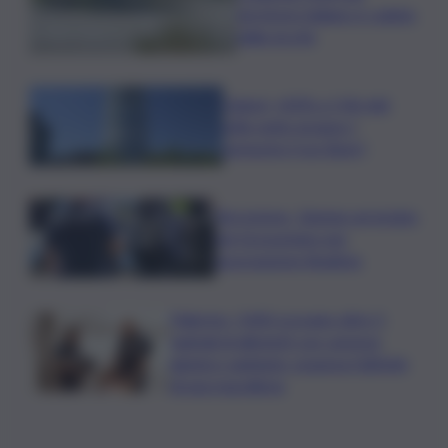
territorio italiano è colpito
dalla siccità
Unipol, +42% a 1,06 mld
utile netto gruppo I
semestre (con Bper)
Terrorismo, 16enne arrestato
nel Grossetano per
associazione jihadista
Palermo, i NAS scovano oltre 5
quintali di alimenti con carenze
igienico-sanitarie: sospesa l’attività
di una macelleria