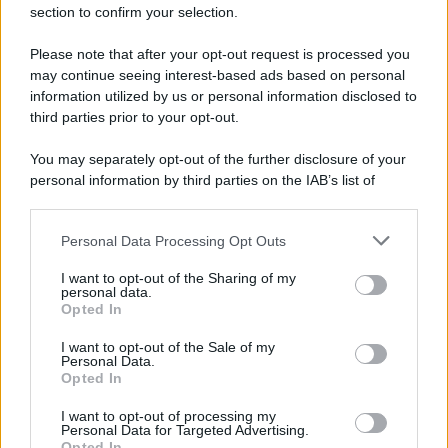
section to confirm your selection.
Iscriviti Ora
Please note that after your opt-out request is processed you
may continue seeing interest-based ads based on personal
information utilized by us or personal information disclosed to
third parties prior to your opt-out.
You may separately opt-out of the further disclosure of your
personal information by third parties on the IAB’s list of
© 2026 | Ediservice s.r.l. 95126 Catania – Via Principe
downstream participants.
Nicola, 22 – P.IVA: 01153210875 – Cciaa Catania n.
Personal Data Processing Opt Outs
This information may also be disclosed by us to third parties
01153210875 – Quotidiano di Sicilia usufruisce dei
on the IAB’s List of Downstream Participants that may further
contributi di cui al D.lgs n. 70/2017
I want to opt-out of the Sharing of my
disclose it to other third parties.
personal data.
Opted In
I want to opt-out of the Sale of my
Personal Data.
Chi Siamo
Opted In
Fondazione Etica e Valori Marilù Tregua
Fondatore Carlo Alberto Tregua
Lavora con noi
I want to opt-out of processing my
Personal Data for Targeted Advertising.
Gerenza
Opted In