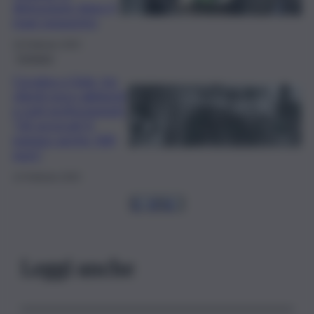
distruzione dopo il
maxi sequestro
19 Febbraio 2025
Cronaca
Cocaina a Gela, tra
clienti poco abbienti
e noti professionisti:
“Gli avvocati ti
pagano anche 500
euro”
14 Febbraio 2025
1
…
4
5
6
…
Leggi anche