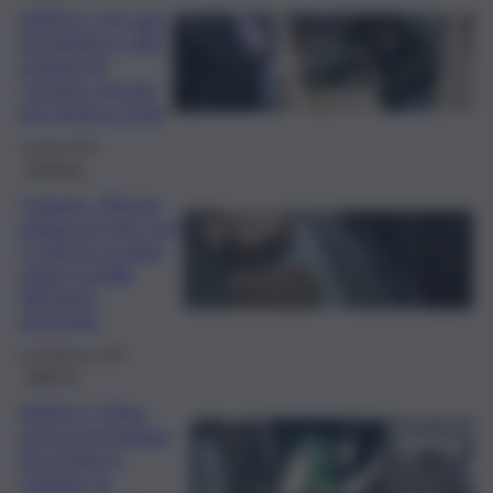
VIDEO | 19 chili
di hashish e 330
grammi di
cocaina: arresto
per droga a Gela
1 Aprile 2025
Cronaca
Catania, 59enne
andava in giro con
5 chili di cocaina
sotto il sedile
dell’auto:
arrestato
25 Febbraio 2025
QdS Tv
VIDEO | Oltre
mezza tonnellata
di cocaina a
Catania, la