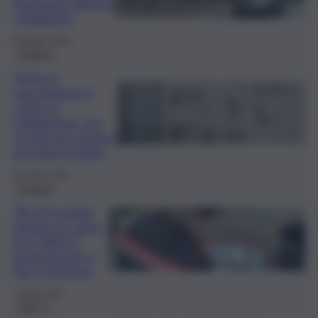
impiegato 28enne
a Bagheria
8 Maggio 2025
Cronaca
Tenta di
nascondersi in
centro a
Caltagirone con
11 dosi di cocaina:
arrestato pusher
13 Aprile 2025
Cronaca
7kg di cocaina
dentro un zaino
tra i rifiuti: il
ritrovamento a
San Cristoforo
7 Aprile 2025
QdS Tv