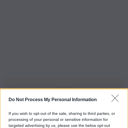
Do Not Process My Personal Information
Iscriviti alla nostra Newsletter
If you wish to opt-out of the sale, sharing to third parties, or
Iscriviti alla nostra newsletter per non perdere le ultime
processing of your personal or sensitive information for
novità
targeted advertising by us, please use the below opt-out