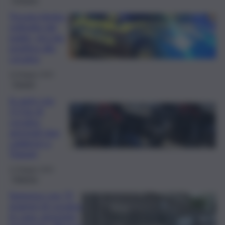
Trovata bimba
sottratta dal
padre, piccola
positiva alla
cocaina
16 Maggio 2025
Trapani
In auto con
3,5 kg di
cocaina,
arrestati due
calabresi a
Trapani
12 Maggio 2025
Palermo
Sorpreso con 75
grammi di cocaina
in casa: arrestato