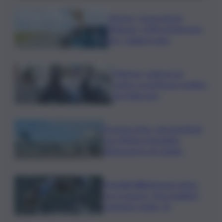
Turismo, Osservatorio
Telepass: +20% di interesse
per i viaggi in auto
Palermo, rapina in un
centro scommesse: bottino
da 5mila euro
Eruzione Etna, voli ripristinati
con effetto immediato
all’aeroporto di Catania
Mondiali Wakeboard: primo
oro è azzurro, Noa Gualtieri
campione Under 14