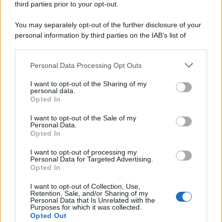
third parties prior to your opt-out.
You may separately opt-out of the further disclosure of your
personal information by third parties on the IAB’s list of
© 2026 | Ediservice s.r.l. 95126 Catania – Via Principe
downstream participants.
Nicola, 22 – P.IVA: 01153210875 – Cciaa Catania n.
Personal Data Processing Opt Outs
This information may also be disclosed by us to third parties
01153210875 – Quotidiano di Sicilia usufruisce dei
on the IAB’s List of Downstream Participants that may further
contributi di cui al D.lgs n. 70/2017
I want to opt-out of the Sharing of my
disclose it to other third parties.
personal data.
Opted In
I want to opt-out of the Sale of my
Personal Data.
Chi Siamo
Opted In
Fondazione Etica e Valori Marilù Tregua
Fondatore Carlo Alberto Tregua
Lavora con noi
I want to opt-out of processing my
Personal Data for Targeted Advertising.
Gerenza
Opted In
I want to opt-out of Collection, Use,
Retention, Sale, and/or Sharing of my
Personal Data that Is Unrelated with the
Purposes for which it was collected.
Opted Out
Scarica l’app