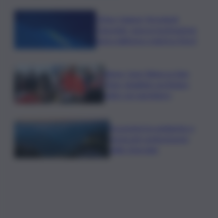
L’Etna ‘chiama’, Stromboli
‘risponde’: nuova tracimazione
lavica dall’area craterica Nord
Roma, Card. Reina su Spin
Time: sbagliato archiviare
tutto con sgombero
Escursioni tra ambiente e
storia nel comprensorio
dello Zoncolan