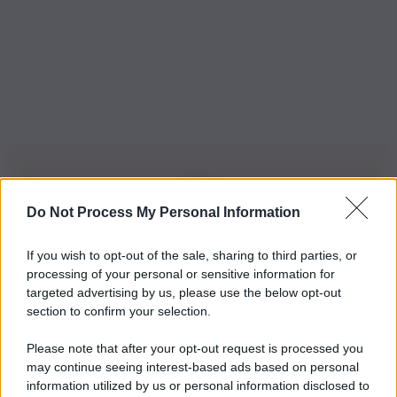
Do Not Process My Personal Information
Iscriviti alla nostra Newsletter
If you wish to opt-out of the sale, sharing to third parties, or
Iscriviti alla nostra newsletter per non perdere le ultime
processing of your personal or sensitive information for
novità
targeted advertising by us, please use the below opt-out
section to confirm your selection.
Iscriviti Ora
Please note that after your opt-out request is processed you
may continue seeing interest-based ads based on personal
information utilized by us or personal information disclosed to