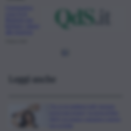
Coronavirus,
cosa fa la
Regione per
limitare i danni
alle imprese
5 Marzo 2020
1
2
Leggi anche
“Se ce ne andiamo tutti, nessuno
potrà mai restare”, la storia di Alex
Allyfy tra musica, passione e amore
per la Sicilia