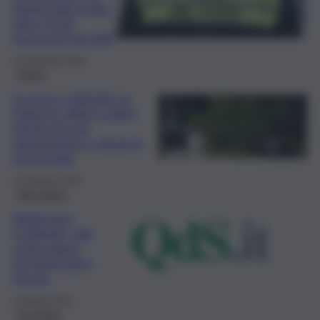
disagi nella notte:
oltre 50 gli
interventi dei VdF
25 Dicembre 2024
meteo
Il vento si abbatte su
Palermo: alberi caduti,
rifugio di cani
danneggiato e disagi in
autostrada
10 Febbraio 2024
Agricoltura
Maltempo,
Coldiretti, sale
conto danni
da temporali e
siccità
23 Agosto 2021
Economia