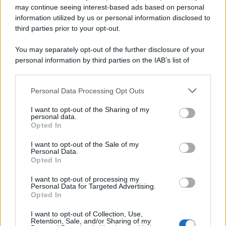
may continue seeing interest-based ads based on personal
information utilized by us or personal information disclosed to
third parties prior to your opt-out.
You may separately opt-out of the further disclosure of your
personal information by third parties on the IAB’s list of
© 2026 | Ediservice s.r.l. 95126 Catania – Via Principe
downstream participants.
Nicola, 22 – P.IVA: 01153210875 – Cciaa Catania n.
Personal Data Processing Opt Outs
This information may also be disclosed by us to third parties
01153210875 – Quotidiano di Sicilia usufruisce dei
on the IAB’s List of Downstream Participants that may further
contributi di cui al D.lgs n. 70/2017
I want to opt-out of the Sharing of my
disclose it to other third parties.
personal data.
Opted In
I want to opt-out of the Sale of my
Personal Data.
Chi Siamo
Opted In
Fondazione Etica e Valori Marilù Tregua
Fondatore Carlo Alberto Tregua
Lavora con noi
I want to opt-out of processing my
Personal Data for Targeted Advertising.
Gerenza
Opted In
I want to opt-out of Collection, Use,
Retention, Sale, and/or Sharing of my