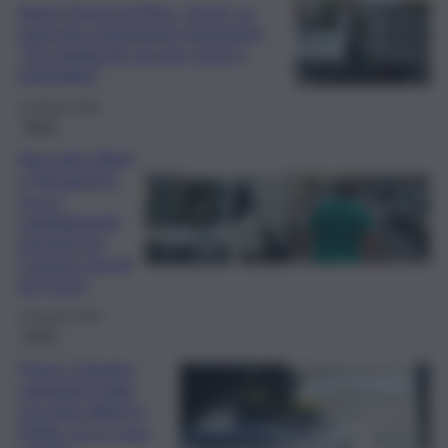
Santa Teresa di Riva, Dusty su
mancato pagamento lavoratori:
“Da sindacato accuse gravi e
infondate”
31 Marzo 2026
Brevi
Raccolta rifiuti
a Ferragosto,
ecco i
cambiamenti
previsti nei
Comuni serviti
da Dusty
12 Agosto 2025
Brevi
Festa 2 giugno,
variazioni nella
raccolta rifiuti in
Sicilia: ecco cosa