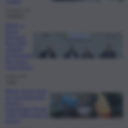
cambia
30 Maggio 2025
Ambiente
Rifiuti, a
Santa
Teresa di
Riva (Me)
cittadini
protagonisti
del nuovo
corso Dusty
8 Marzo 2025
Sicilia
Rifiuti, Dusty fuori
da crisi finanziaria
grazie a
transazione fiscale:
“Salvi 1000 posti di
lavoro”