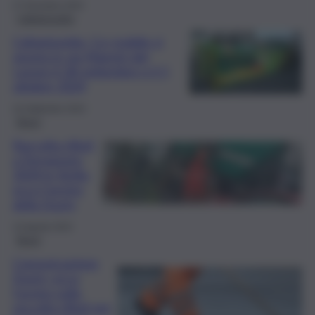
27 Dicembre 2024
Caltanissetta
Caltanissetta, Ccr mobile si
sposta in via Maestri del
Lavoro il 28 settembre e il 5
ottobre 2024
24 Settembre 2024
Brevi
Raccolta rifiuti
a Ferragosto
2024 in Sicilia,
ecco l’avviso
della Dusty
13 Agosto 2024
Brevi
Comunicazione
Dusty: ecco
l’avviso sulla
raccolta rifiuti per