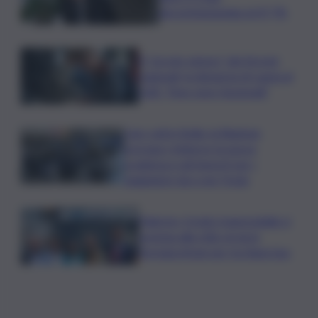
decommissioning al 47,7%
Il “circolo vizioso” dei tirocini
regionali, la denuncia di Lauria al
QdS: “Non sono funzionali”
Caro voli in Sicilia, la Regione
proroga i rimborsi: la nuova
scadenza e gli importi per i
viaggiatori da e per l’Isola
Palermo, il molo trapezoidale si
avvicina alla città: al via la
fermata Amat per tre linee bus