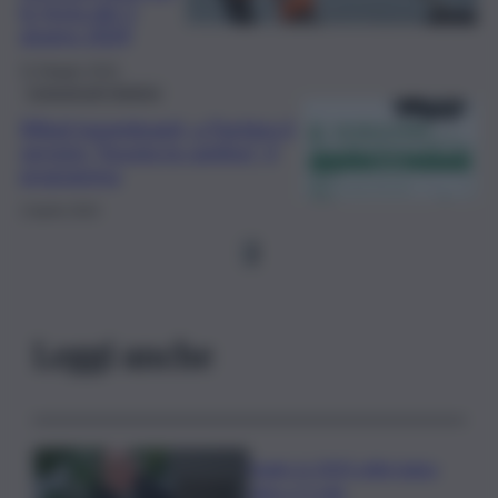
le festa del 2
giugno 2024
31 Maggio 2024
Comunicati Stampa
Rifiuti ingombranti, a Pachino il
servizio “Svuota la cantina”: il
programma
2 Aprile 2024
1
Leggi anche
Sogin: in 2025 utile balza
oltre 2,5 mln,