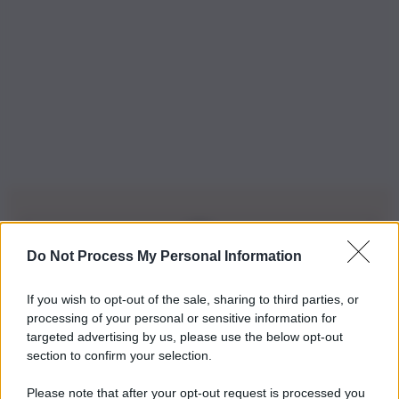
Do Not Process My Personal Information
Iscriviti alla nostra Newsletter
If you wish to opt-out of the sale, sharing to third parties, or
Iscriviti alla nostra newsletter per non perdere le ultime
processing of your personal or sensitive information for
novità
targeted advertising by us, please use the below opt-out
section to confirm your selection.
Iscriviti Ora
Please note that after your opt-out request is processed you