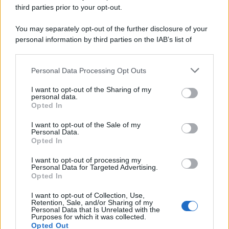
third parties prior to your opt-out.
You may separately opt-out of the further disclosure of your
personal information by third parties on the IAB’s list of
© 2026 | Ediservice s.r.l. 95126 Catania – Via Principe
downstream participants.
Nicola, 22 – P.IVA: 01153210875 – Cciaa Catania n.
Personal Data Processing Opt Outs
This information may also be disclosed by us to third parties
01153210875 – Quotidiano di Sicilia usufruisce dei
on the IAB’s List of Downstream Participants that may further
contributi di cui al D.lgs n. 70/2017
I want to opt-out of the Sharing of my
disclose it to other third parties.
personal data.
Opted In
I want to opt-out of the Sale of my
Personal Data.
Chi Siamo
Opted In
Fondazione Etica e Valori Marilù Tregua
Fondatore Carlo Alberto Tregua
Lavora con noi
I want to opt-out of processing my
Personal Data for Targeted Advertising.
Gerenza
Opted In
I want to opt-out of Collection, Use,
Retention, Sale, and/or Sharing of my
Personal Data that Is Unrelated with the
Purposes for which it was collected.
Opted Out
Scarica l’app