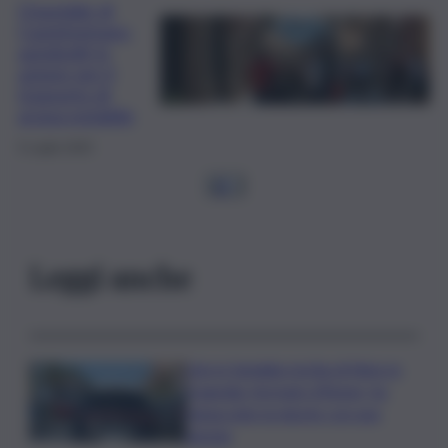
Ospedale di
Castelvetrano,
autobotti in
azione per il
trasporto di
acqua potabile
5 Luglio 2025
1
2
…
Leggi anche
Lite in famiglia rischia di finire in
tragedia: fermato 69enne, ha
minacciato la nipote con una
pistola