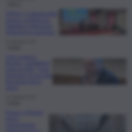
QdS Tv
VIDEO | Caltanissetta,
acqua a singhiozzo:
cittadini e istituzioni
chiamati al confronto
20 Settembre 2025
Catania
Caos acqua a
Bronte, Castiglione
parla al QdS: “Caso
rientrato: la raccolta
del pistacchio è
salva”
10 Settembre 2025
Trapani
Acqua, a Trapani
nasce
commissione
sull’emergenza