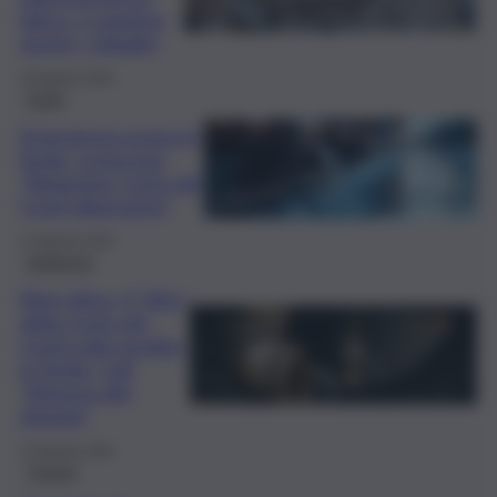
idrica: ci saranno
anche i cittadini
29 Agosto 2025
Sicilia
Emergenza acqua in
Sicilia, Legacoop:
“Relazione Corte dei
Conti allarmante”
13 Agosto 2025
Ambiente
Rete idrica, il “dito”
della Corte dei
Conti sulle perdite
in Sicilia. Cgil:
“Sistema allo
sbando”
13 Agosto 2025
Trapani