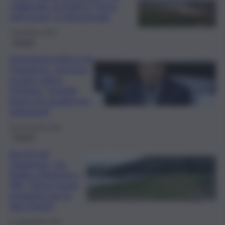
colabrodo. In Sicilia il “buco
nell’acqua” è istituzionale
2 Dicembre 2025
Trapani
Emergenza idrica nel
Trapanese, conclusa
la fase critica.
Schifani: “Grande
lavoro di squadra tra
istituzioni”
30 Novembre 2025
Trapani
Siccità nel
Trapanese, Cia
Sicilia a Regione e
Mit: “Serve quota
maggiore per la
diga Trinità”
27 Novembre 2025