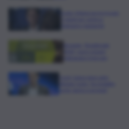
Conte: Meloni non ha trovato
5 minuti per verità su
Delmastro-Santanchè
Bevande, “BrauBeviale
2026”: nuovi consumi
ridisegnano il mercato
Covid, Campo largo unito
difende Conte: “ha ristabilito
verità, destra si arrenda”