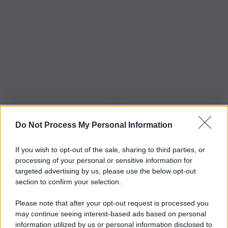
Do Not Process My Personal Information
Iscriviti alla nostra Newsletter
If you wish to opt-out of the sale, sharing to third parties, or
Iscriviti alla nostra newsletter per non perdere le ultime
processing of your personal or sensitive information for
novità
targeted advertising by us, please use the below opt-out
section to confirm your selection.
Iscriviti Ora
Please note that after your opt-out request is processed you
may continue seeing interest-based ads based on personal
information utilized by us or personal information disclosed to