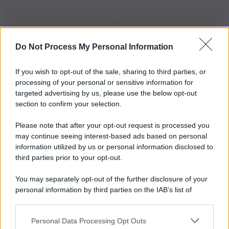
Do Not Process My Personal Information
Iscriviti alla nostra Newsletter
If you wish to opt-out of the sale, sharing to third parties, or
Iscriviti alla nostra newsletter per non perdere le ultime
processing of your personal or sensitive information for
novità
targeted advertising by us, please use the below opt-out
section to confirm your selection.
Iscriviti Ora
Please note that after your opt-out request is processed you
may continue seeing interest-based ads based on personal
information utilized by us or personal information disclosed to
third parties prior to your opt-out.
You may separately opt-out of the further disclosure of your
personal information by third parties on the IAB’s list of
© 2026 | Ediservice s.r.l. 95126 Catania – Via Principe
downstream participants.
Nicola, 22 – P.IVA: 01153210875 – Cciaa Catania n.
Personal Data Processing Opt Outs
This information may also be disclosed by us to third parties
01153210875 – Quotidiano di Sicilia usufruisce dei