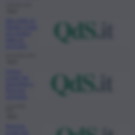
2 Gennaio 2023
Brevi
Alla vigilia di
Natale evade
per andare
dalla ex:
arrestato
29 Dicembre 2022
Brevi
Donna
evade dai
domiciliari a
Siracusa:
arrestata
11 Dicembre
2022
Brevi
Siracusa,
evade dai