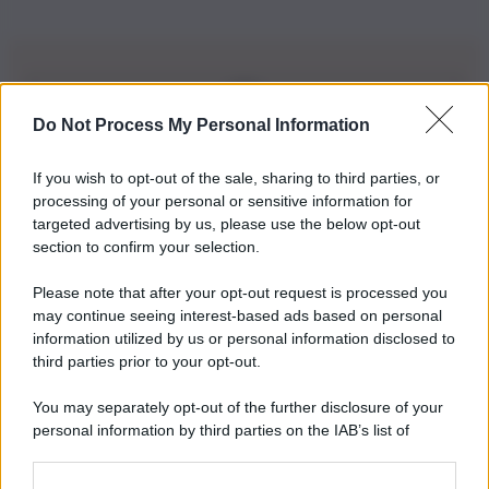
Do Not Process My Personal Information
Iscriviti alla nostra Newsletter
If you wish to opt-out of the sale, sharing to third parties, or
Iscriviti alla nostra newsletter per non perdere le ultime
processing of your personal or sensitive information for
novità
targeted advertising by us, please use the below opt-out
section to confirm your selection.
Iscriviti Ora
Please note that after your opt-out request is processed you
may continue seeing interest-based ads based on personal
information utilized by us or personal information disclosed to
third parties prior to your opt-out.
You may separately opt-out of the further disclosure of your
personal information by third parties on the IAB’s list of
© 2026 | Ediservice s.r.l. 95126 Catania – Via Principe
downstream participants.
Nicola, 22 – P.IVA: 01153210875 – Cciaa Catania n.