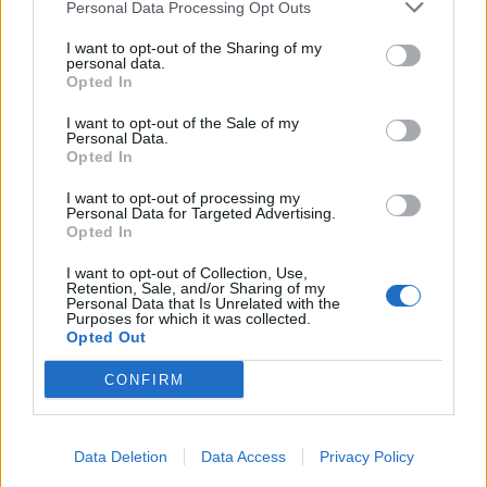
Personal Data Processing Opt Outs
This information may also be disclosed by us to third parties
01153210875 – Quotidiano di Sicilia usufruisce dei
on the IAB’s List of Downstream Participants that may further
contributi di cui al D.lgs n. 70/2017
I want to opt-out of the Sharing of my
disclose it to other third parties.
personal data.
Opted In
I want to opt-out of the Sale of my
Personal Data.
Chi Siamo
Opted In
Fondazione Etica e Valori Marilù Tregua
Fondatore Carlo Alberto Tregua
Lavora con noi
I want to opt-out of processing my
Personal Data for Targeted Advertising.
Gerenza
Opted In
I want to opt-out of Collection, Use,
Retention, Sale, and/or Sharing of my
Personal Data that Is Unrelated with the
Purposes for which it was collected.
Opted Out
Scarica l’app
CONFIRM
Privacy Policy
Preferenze Privacy
Data Deletion
Data Access
Privacy Policy