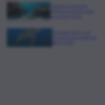
Ambiente: granchio blu,
ENEA testa metodo rapido
per estrarre chitina
Tartarughe marine: oltre
115 deposizioni seguite dal
Wwf in Sicilia