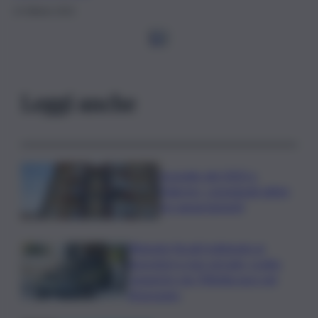
14 Ottobre 2022
1
2
Leggi anche
Incendio del 2023 a
Palermo, consegnati ultimi
tre appartamenti
Ritenute fiscali trattenute ai
lavoratori e non versate, scatta
sequestro da 700mila euro nel
Siracusano