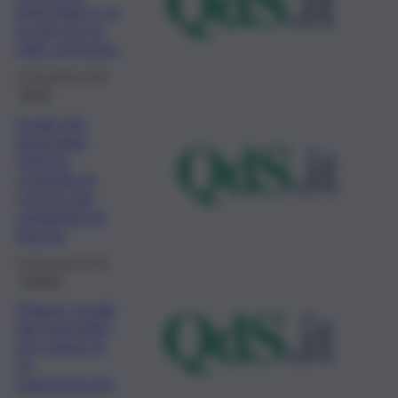
domiciliari e va
in giro per la
città: arrestato
15 Novembre 2022
Brevi
Evade dai
domiciliari,
55enne
condotto in
carcere dai
carabinieri di
Agusta
13 Novembre 2022
Trapani
Trapani, evade
dai domiciliari
per rubare in
un
supermercato